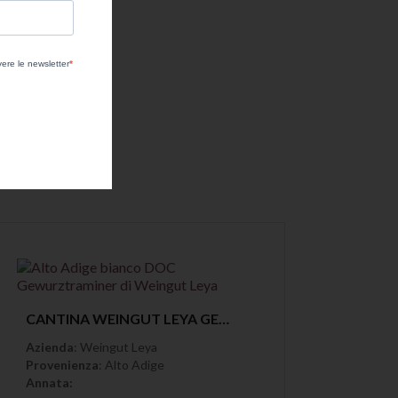
Anteprima
CANTINA WEINGUT LEYA GEWURZTRAMINER BIANCO ALTO ADIGE DOC
Azienda
: Weingut Leya
Provenienza
: Alto Adige
Annata: