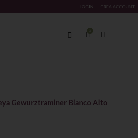
LOGIN
CREA ACCOUNT
0
ANCO ALTO ADIGE DOC
eya Gewurztraminer Bianco Alto