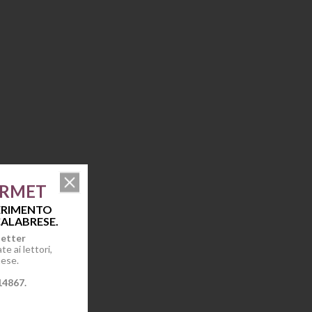
URMET
FERIMENTO
ALABRESE.
letter
e ai lettori,
mese.
14867.