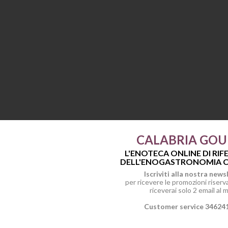
CALABRIA GO
L'ENOTECA ONLINE DI RI
DELL'ENOGASTRONOMIA C
Iscriviti alla nostra news
per ricevere le promozioni riservat
riceverai solo 2 email al 
Customer service 34624