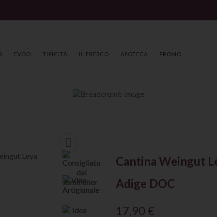
S
EVOO
TIPICITÀ
IL FRESCO
APOTECA
PROMO
 SOMMELIER
CANTINA WEINGUT LEYA GEWURZTRAMINER BI

Cantina Weingut L
Adige DOC
17,90 €