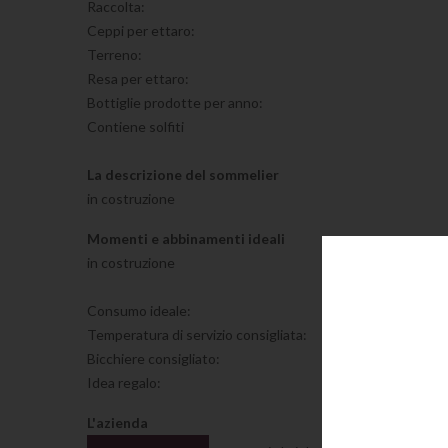
Raccolta:
Ceppi per ettaro:
Terreno:
Resa per ettaro:
Bottiglie prodotte per anno:
Contiene solfiti
La descrizione del sommelier
in costruzione
Momenti e abbinamenti ideali
in costruzione
Consumo ideale:
Temperatura di servizio consigliata:
Bicchiere consigliato:
Idea regalo:
L'azienda