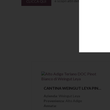
e scopri altri dettagli su questa azie
CLICCA QUI
Anteprima
CANTINA WEINGUT LEYA PINOT BIANCO ALTO ADIGE TERLANO DOC
Azienda
: Weingut Leya
Provenienza
: Alto Adige
Annata: