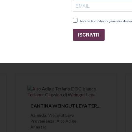
nda nel mio blog.
DELLA STESSA AZIENDA
Anteprima
CANTINA WEINGUT LEYA TERLANER CLASSICO BIANCO ALTO ADIGE TERLANO DOC
Azienda
: Weingut Leya
Provenienza
: Alto Adige
Annata: