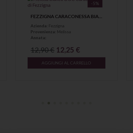
-5%
Anteprima
FEZZIGNA CARACONESSA BIANCO MELISSA DOC
Azienda
: Fezzigna
Provenienza
: Melissa
Annata:
12,90 €
12,25 €
AGGIUNGI AL CARRELLO