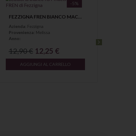
-5%
Anteprima
FEZZIGNA FREN BIANCO MACERATO CALABRIA IGT
Azienda
: Fezzigna
Azien
Provenienza
: Melissa
Proven
Anno:
Annat
12,90 €
12,25 €
12,9
AGGIUNGI AL CARRELLO
A