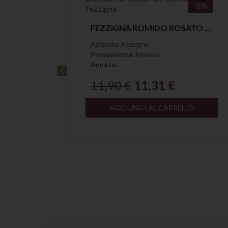
-5%
-5%
Anteprima
GIRALDI & GIRALDI I MONACI ROSSO CALABRIA IGP
FEZZIGNA ROMIDO ROSATO CALABRIA IGT
Azienda
: Fezzigna
Provenienza
: Melissa
Annata:
11,90 €
11,31 €
LO
AGGIUNGI AL CARRELLO