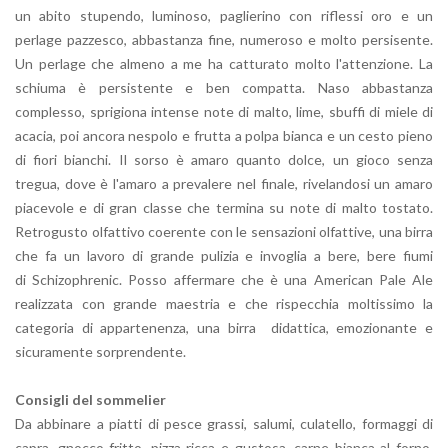
un abito stupendo, luminoso, paglierino con riflessi oro e un
perlage pazzesco, abbastanza fine, numeroso e molto persisente.
Un perlage che almeno a me ha catturato molto l'attenzione. La
schiuma è persistente e ben compatta. Naso abbastanza
complesso, sprigiona intense note di malto, lime, sbuffi di miele di
acacia, poi ancora nespolo e frutta a polpa bianca e un cesto pieno
di fiori bianchi. Il sorso è amaro quanto dolce, un gioco senza
tregua, dove è l'amaro a prevalere nel finale, rivelandosi un amaro
piacevole e di gran classe che termina su note di malto tostato.
Retrogusto olfattivo coerente con le sensazioni olfattive, una birra
che fa un lavoro di grande pulizia e invoglia a bere, bere fiumi
di Schizophrenic. Posso affermare che è una American Pale Ale
realizzata con grande maestria e che rispecchia moltissimo la
categoria di appartenenza, una birra didattica, emozionante e
sicuramente sorprendente.
Consigli del sommelier
Da abbinare a piatti di pesce grassi, salumi, culatello, formaggi di
capra, gnocco fritto, pizza ricca e gustosa, carne bianca al forno,