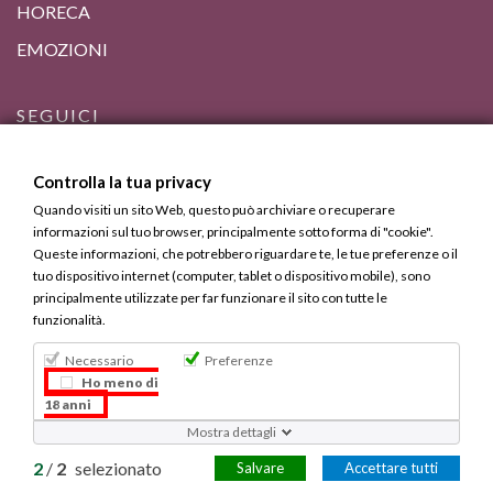
HORECA
EMOZIONI
SEGUICI
Controlla la tua privacy
Quando visiti un sito Web, questo può archiviare o recuperare
informazioni sul tuo browser, principalmente sotto forma di "cookie".
Queste informazioni, che potrebbero riguardare te, le tue preferenze o il
tuo dispositivo internet (computer, tablet o dispositivo mobile), sono
principalmente utilizzate per far funzionare il sito con tutte le
funzionalità.
Necessario
Preferenze
Bevi Responsabilmente, ma Calabrese.
Ho meno di
18 anni
Copyright © 2013 - 2025 Calabria Gourmet. Tutti i diritti
Mostra dettagli
riservati.
2
/
2
selezionato
Salvare
Accettare tutti