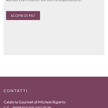
SCOPRI DI PIU'
CONTATTI
Calabria Gourmet di Michele Ruperto
C.F. - RPRMHL84L24G317K