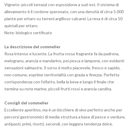
Vigneto
: piccoli terrazzi con esposizione a sud-est. Il sistema di
allevamento è il cordone speronato, con una densità di circa 5.000
piante per ettaro su terreni argilloso-calcarei. La resa è di circa 50
quintali per ettaro.
Note: biologico certificato
La descrizione del sommelier
Rosa intenso e lucente. La frutta rossa fragrante fa da padrona,
melograno, arancia e mandarino, poi pesca e lampone, con evidenti
sensazioni salmastre. Il sorso è molto piacevole, fresco e sapido,
non comune, esprime territorialità con grazia e finezza. Perfetta
corrispondenza con l'olfatto, bella la beva e lungo il finale che
termina su note marine, piccoli frutti rossi e arancia candita.
Consigli del sommelier
Eccellente aperitivo, ma è un bicchiere di vino perfetto anche per
percorsi gastronomici di media struttura a base di pesce o verdure,
antipasti, primi, risotti, secondi, con leggera tendenza dolce.