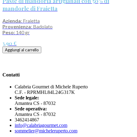
Paste di mandorla artigianali con 50% di
mandorle di Fraietta
Azienda
: Fraietta
Provenienza
: Badolato
Peso:
140 gr
3,90 €
Aggiungi al carrello
Contatti
Calabria Gourmet di Michele Ruperto
C.F. - RPRMHL84L24G317K
Sede legale:
Amantea CS - 87032
Sede operativa:
Amantea CS - 87032
3462414867
info@calabriagourmet.com
sommelier@micheleruperto.com