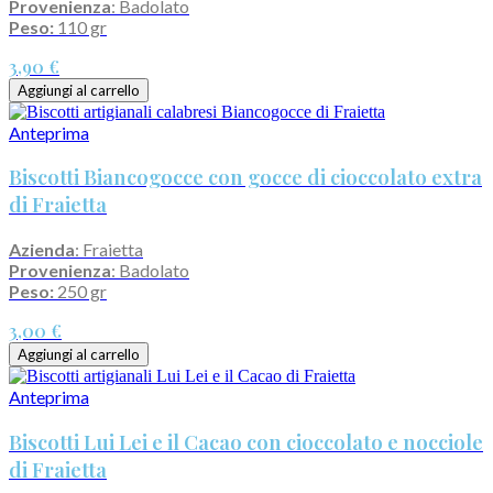
Provenienza
: Badolato
Peso:
110 gr
3,90 €
Aggiungi al carrello
Anteprima
Biscotti Biancogocce con gocce di cioccolato extra
di Fraietta
Azienda
: Fraietta
Provenienza
: Badolato
Peso:
250 gr
3,00 €
Aggiungi al carrello
Anteprima
Biscotti Lui Lei e il Cacao con cioccolato e nocciole
di Fraietta