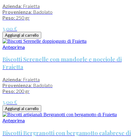
Azienda
: Fraietta
Provenienza
: Badolato
Peso:
250 gr
3,00 €
Aggiungi al carrello
Anteprima
Biscotti Serenelle con mandorle e nocciole di
Fraietta
Azienda
: Fraietta
Provenienza
: Badolato
Peso:
200 gr
3,00 €
Aggiungi al carrello
Anteprima
Biscotti Bergranotti con bergamotto calabrese di