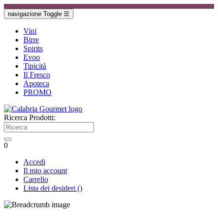
navigazione Toggle
☰
Vini
Birre
Spirits
Evoo
Tipicità
Il Fresco
Apoteca
PROMO
Ricerca Prodotti:
0
Accedi
Il mio account
Carrello
Lista dei desideri
(
)