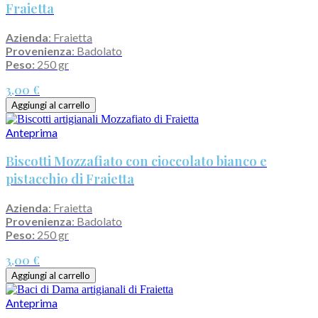
Fraietta
Azienda
: Fraietta
Provenienza
: Badolato
Peso:
250 gr
3,00 €
Aggiungi al carrello
Anteprima
Biscotti Mozzafiato con cioccolato bianco e
pistacchio di Fraietta
Azienda
: Fraietta
Provenienza
: Badolato
Peso:
250 gr
3,00 €
Aggiungi al carrello
Anteprima