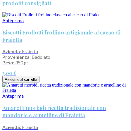
prodotti consigliati
Anteprima
Biscotti Frollotti frollino artigianale al cacao di
Fraietta
Azienda
: Fraietta
Provenienza
: Badolato
Peso:
350 gr
3,00 €
Aggiungi al carrello
Anteprima
Amaretti morbidi ricetta tradizionale con
mandorle e armelline di Fraietta
Azienda
: Fraietta