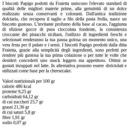
I biscotti Papigo podotti da Fraietta uniscono l'elevato standard di
qualità delle migliori materie prime, alla genuinità di un dolce
realizzato senza conservanti e coloranti. Dall'antica tradizione
dolciaria, che recupera il taglio a filo della pasta frolla, nasce un
biscotto gustoso.
L'invitante profumo della base al cacao, l'aggiunta
di sfiziose gocce di pura cioccolata fondente, la consistenza
croccante dei pistacchi siciliani, l'utilizzo di ingredienti freschi e
selezionati renderanno la tua pausa golosa un momento unico, una
vera festa per il palato e i sensi.
I biscotti Papigo prodotti dalla ditta
Fraietta, grazie alla semplicità degli ingredienti, sono perfetti per
rendere più gustosa la tua prima colazione o per tutte le volte che
desideri concederti uno snack leggero ma appetitoso. Ottimi se
gustati inzuppati nel latte. In alternativa possono essere sbriciolati e
utilizzati come base per la cheesecake.
Valori nutrizionali per 100 gr
calorie 486 kcal
proteine 9,25 gr
carboidrati 64,12 gr
di cui zuccheri 25,7 gr
grassi 21,36 gr
di cui saturi 5,8 gr
fibre 1,91 gr
sodio 0,07 gr