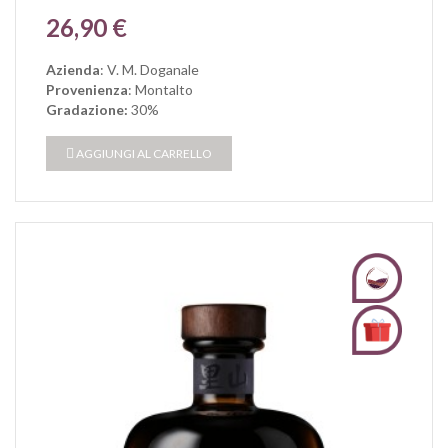
Prezzo
26,90 €
Azienda
: V. M. Doganale
Provenienza
: Montalto
Gradazione:
30%
AGGIUNGI AL CARRELLO