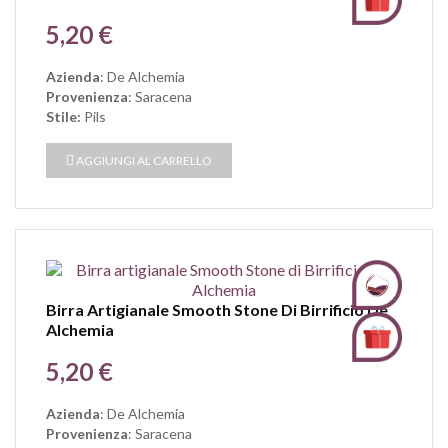
Prezzo
5,20 €
Azienda
: De Alchemia
Provenienza
: Saracena
Stile:
Pils
AGGIUNGI AL CARRELLO
Birra Artigianale Smooth Stone Di Birrificio De
Alchemia
Prezzo
5,20 €
Azienda
: De Alchemia
Provenienza
: Saracena