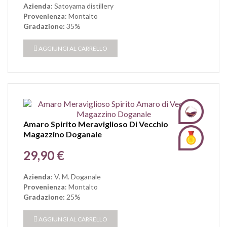
Azienda
: Satoyama distillery
Provenienza
: Montalto
Gradazione:
35%
AGGIUNGI AL CARRELLO
Amaro Spirito Meraviglioso Di Vecchio
Magazzino Doganale
Prezzo
29,90 €
Azienda
: V. M. Doganale
Provenienza
: Montalto
Gradazione:
25%
AGGIUNGI AL CARRELLO