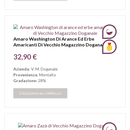
Amaro Washington Di Arance Ed Erbe
Amaricanti Di Vecchio Magazzino Doganale
Prezzo
32,90 €
Azienda
: V. M. Doganale
Provenienza
: Montalto
Gradazione:
28%
AGGIUNGI AL CARRELLO