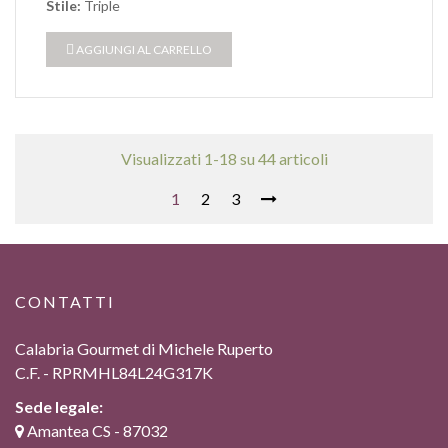
Stile:
Triple
AGGIUNGI AL CARRELLO
Visualizzati 1-18 su 44 articoli
1
2
3
CONTATTI
Calabria Gourmet di Michele Ruperto
C.F. - RPRMHL84L24G317K
Sede legale:
Amantea CS - 87032