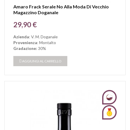
Amaro Frack Serale No Alla Moda Di Vecchio
Magazzino Doganale
Prezzo
29,90 €
Azienda
: V. M. Doganale
Provenienza
: Montalto
Gradazione:
30%
AGGIUNGI AL CARRELLO