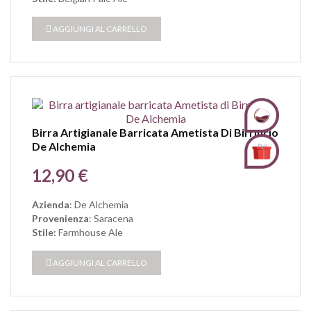
AGGIUNGI AL CARRELLO
Birra Artigianale Barricata Ametista Di Birrificio
De Alchemia
Prezzo
12,90 €
Azienda
: De Alchemia
Provenienza
: Saracena
Stile:
Farmhouse Ale
AGGIUNGI AL CARRELLO