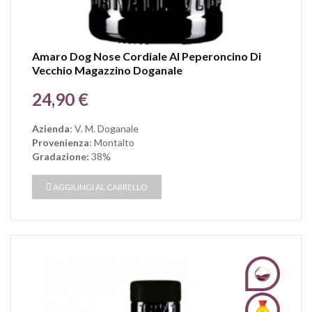
Amaro Dog Nose Cordiale Al Peperoncino Di
Vecchio Magazzino Doganale
Prezzo
24,90 €
Azienda
: V. M. Doganale
Provenienza
: Montalto
Gradazione:
38%
AGGIUNGI AL CARRELLO