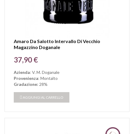
Amaro Da Salotto Intervallo Di Vecchio
Magazzino Doganale
Prezzo
37,90 €
Azienda
: V. M. Doganale
Provenienza
: Montalto
Gradazione:
28%
AGGIUNGI AL CARRELLO