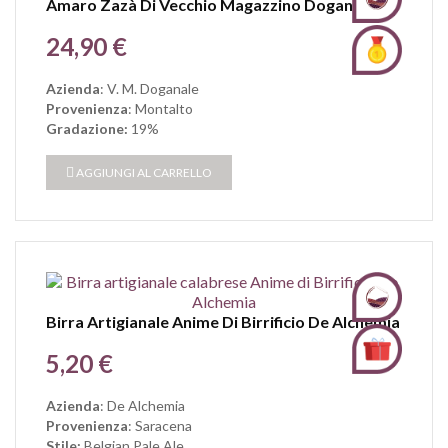
Amaro Zazà Di Vecchio Magazzino Doganale
Prezzo
24,90 €
Azienda
: V. M. Doganale
Provenienza
: Montalto
Gradazione:
19%
AGGIUNGI AL CARRELLO
Birra Artigianale Anime Di Birrificio De Alchemia
Prezzo
5,20 €
Azienda
: De Alchemia
Provenienza
: Saracena
Stile:
Belgian Pale Ale