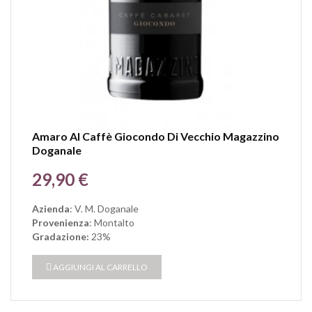
Amaro Al Caffè Giocondo Di Vecchio Magazzino
Doganale
Prezzo
29,90 €
Azienda
: V. M. Doganale
Provenienza
: Montalto
Gradazione:
23%
AGGIUNGI AL CARRELLO