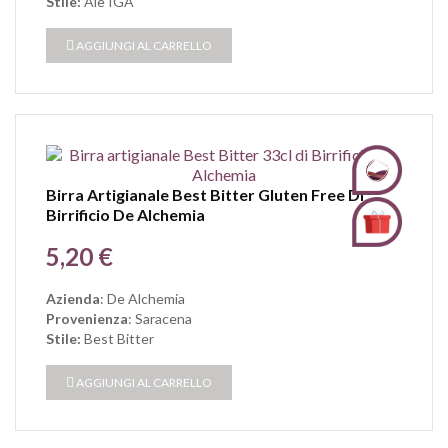
Stile:
Ale IGA
AGGIUNGI AL CARRELLO
Birra Artigianale Best Bitter Gluten Free Di
Birrificio De Alchemia
Prezzo
5,20 €
Azienda
: De Alchemia
Provenienza
: Saracena
Stile:
Best Bitter
AGGIUNGI AL CARRELLO