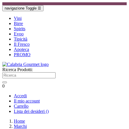
navigazione Toggle
☰
Vini
Birre
Spirits
Evoo
Tipicità
Il Fresco
Apoteca
PROMO
Ricerca Prodotti:
0
Accedi
Il mio account
Carrello
Lista dei desideri
(
)
Home
Marchi