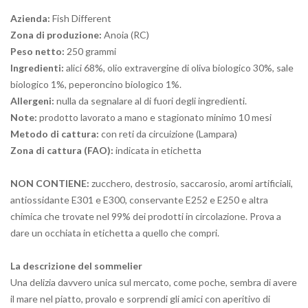
Azienda:
Fish Different
Zona di produzione:
Anoia (RC)
Peso netto:
250 grammi
Ingredienti:
alici 68%, olio extravergine di oliva biologico 30%, sale
biologico 1%, peperoncino biologico 1%.
Allergeni:
nulla da segnalare al di fuori degli ingredienti.
Note:
prodotto lavorato a mano e stagionato minimo 10 mesi
Metodo di cattura:
con reti da circuizione (Lampara)
Zona di cattura (FAO):
indicata in etichetta
NON CONTIENE:
zucchero, destrosio, saccarosio, aromi artificiali,
antiossidante E301 e E300, conservante E252 e E250 e altra
chimica che trovate nel 99% dei prodotti in circolazione. Prova a
dare un occhiata in etichetta a quello che compri.
La descrizione del sommelier
Una delizia davvero unica sul mercato, come poche, sembra di avere
il mare nel piatto, provalo e sorprendi gli amici con aperitivo di