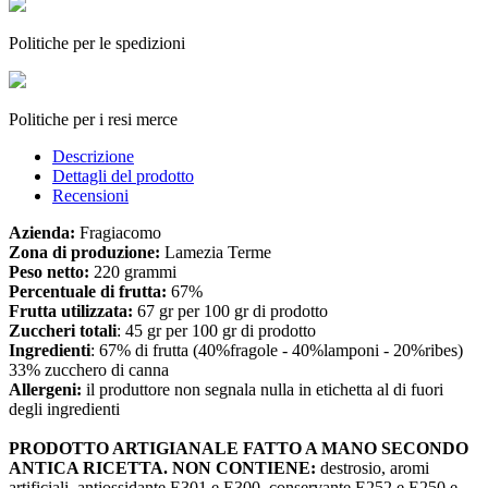
Politiche per le spedizioni
Politiche per i resi merce
Descrizione
Dettagli del prodotto
Recensioni
Azienda:
Fragiacomo
Zona di produzione:
Lamezia Terme
Peso netto:
220 grammi
Percentuale di frutta:
67%
Frutta utilizzata:
67 gr per 100 gr di prodotto
Zuccheri totali
: 45 gr per 100 gr di prodotto
Ingredienti
: 67% di frutta (40%fragole - 40%lamponi - 20%ribes)
33% zucchero di canna
Allergeni:
il produttore non segnala nulla in etichetta al di fuori
degli ingredienti
PRODOTTO ARTIGIANALE FATTO A MANO SECONDO
ANTICA RICETTA.
NON CONTIENE:
destrosio, aromi
artificiali, antiossidante E301 e E300, conservante E252 e E250 e