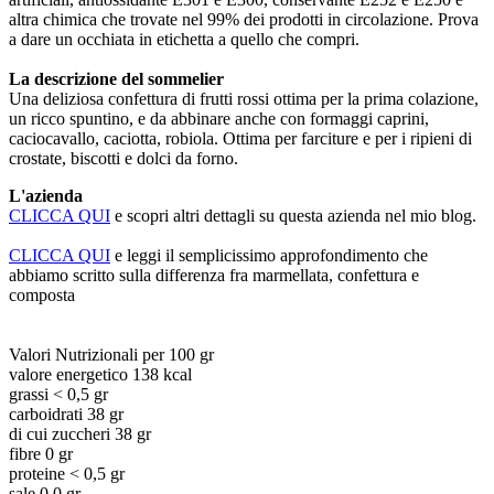
altra chimica che trovate nel 99% dei prodotti in circolazione. Prova
a dare un occhiata in etichetta a quello che compri.
La descrizione del sommelier
Una deliziosa confettura di frutti rossi ottima per la prima colazione,
un ricco spuntino, e da abbinare anche con formaggi caprini,
caciocavallo, caciotta, robiola. Ottima per farciture e per i ripieni di
crostate, biscotti e dolci da forno.
L'azienda
CLICCA QUI
e scopri altri dettagli su questa azienda nel mio blog.
CLICCA QUI
e leggi il semplicissimo approfondimento che
abbiamo scritto sulla differenza fra marmellata, confettura e
composta
Valori Nutrizionali per 100 gr
valore energetico 138 kcal
grassi < 0,5 gr
carboidrati 38 gr
di cui zuccheri 38 gr
fibre 0 gr
proteine < 0,5 gr
sale 0,0 gr