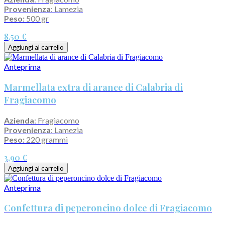
Provenienza
: Lamezia
Peso:
500 gr
8,50 €
Aggiungi al carrello
Anteprima
Marmellata extra di arance di Calabria di
Fragiacomo
Azienda
: Fragiacomo
Provenienza
: Lamezia
Peso:
220 grammi
3,90 €
Aggiungi al carrello
Anteprima
Confettura di peperoncino dolce di Fragiacomo