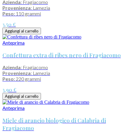
Azienda
: Fragiacomo
Provenienza
: Lamezia
Peso:
110 grammi
3,50 €
Aggiungi al carrello
Anteprima
Confettura extra di ribes nero di Fragiacomo
Azienda
: Fragiacomo
Provenienza
: Lamezia
Peso:
220 grammi
3,90 €
Aggiungi al carrello
Anteprima
Miele di arancio biologico di Calabria di
Fragiacomo