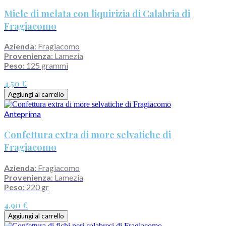
Miele di melata con liquirizia di Calabria di
Fragiacomo
Azienda
: Fragiacomo
Provenienza
: Lamezia
Peso:
125 grammi
4,50 €
Aggiungi al carrello
Anteprima
Confettura extra di more selvatiche di
Fragiacomo
Azienda
: Fragiacomo
Provenienza
: Lamezia
Peso:
220 gr
4,90 €
Aggiungi al carrello