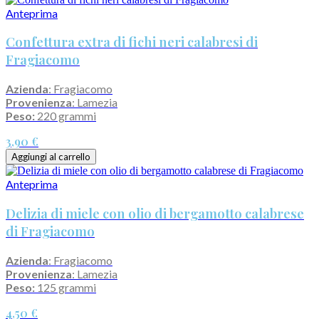
Anteprima
Confettura extra di fichi neri calabresi di
Fragiacomo
Azienda
: Fragiacomo
Provenienza
: Lamezia
Peso:
220 grammi
3,90 €
Aggiungi al carrello
Anteprima
Delizia di miele con olio di bergamotto calabrese
di Fragiacomo
Azienda
: Fragiacomo
Provenienza
: Lamezia
Peso:
125 grammi
4,50 €