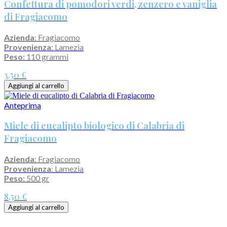
Confettura di pomodori verdi, zenzero e vaniglia
di Fragiacomo
Azienda
: Fragiacomo
Provenienza
: Lamezia
Peso:
110 grammi
3,50 €
Aggiungi al carrello
Anteprima
Miele di eucalipto biologico di Calabria di
Fragiacomo
Azienda
: Fragiacomo
Provenienza
: Lamezia
Peso:
500 gr
8,50 €
Aggiungi al carrello