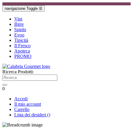
navigazione Toggle
☰
Vini
Birre
Spirits
Evoo
Tipicità
Il Fresco
Apoteca
PROMO
Ricerca Prodotti:
0
Accedi
Il mio account
Carrello
Lista dei desideri
(
)