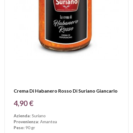
Crema Di Habanero Rosso Di Suriano Giancarlo
Prezzo
4,90 €
Azienda
: Suriano
Provenienza
: Amantea
Peso:
90 gr