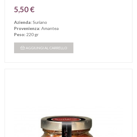
Prezzo
5,50 €
Azienda
: Suriano
Provenienza
: Amantea
Peso:
220 gr
AGGIUNGI AL CARRELLO