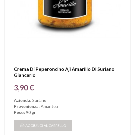
Crema Di Peperoncino Aji Amarillo Di Suriano
Giancarlo
Prezzo
3,90 €
Azienda
: Suriano
Provenienza
: Amantea
Peso:
90 gr
AGGIUNGI AL CARRELLO