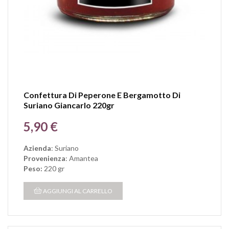
Confettura Di Peperone E Bergamotto Di
Suriano Giancarlo 220gr
Prezzo
5,90 €
Azienda
: Suriano
Provenienza
: Amantea
Peso:
220 gr
AGGIUNGI AL CARRELLO