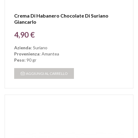
Crema Di Habanero Chocolate Di Suriano
Giancarlo
Prezzo
4,90 €
Azienda
: Suriano
Provenienza
: Amantea
Peso:
90 gr
AGGIUNGI AL CARRELLO