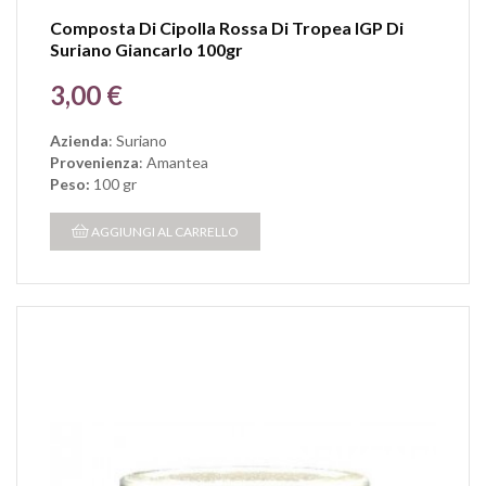
Composta Di Cipolla Rossa Di Tropea IGP Di
Suriano Giancarlo 100gr
Prezzo
3,00 €
Azienda
: Suriano
Provenienza
: Amantea
Peso:
100 gr
AGGIUNGI AL CARRELLO