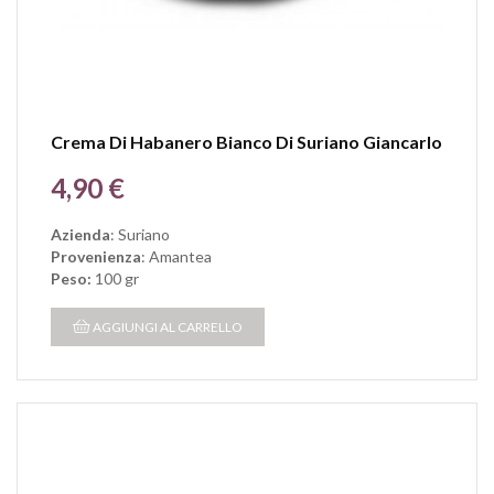
Crema Di Habanero Bianco Di Suriano Giancarlo
Prezzo
4,90 €
Azienda
: Suriano
Provenienza
: Amantea
Peso:
100 gr
AGGIUNGI AL CARRELLO