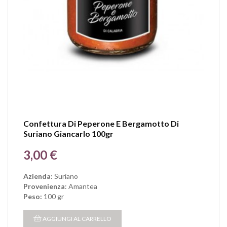
Confettura Di Peperone E Bergamotto Di
Suriano Giancarlo 100gr
Prezzo
3,00 €
Azienda
: Suriano
Provenienza
: Amantea
Peso:
100 gr
AGGIUNGI AL CARRELLO