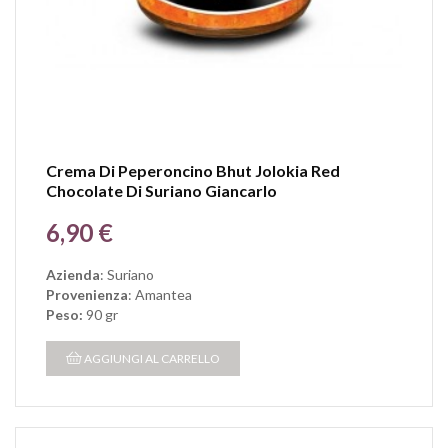
Crema Di Peperoncino Bhut Jolokia Red
Chocolate Di Suriano Giancarlo
Prezzo
6,90 €
Azienda
: Suriano
Provenienza
: Amantea
Peso:
90 gr
AGGIUNGI AL CARRELLO