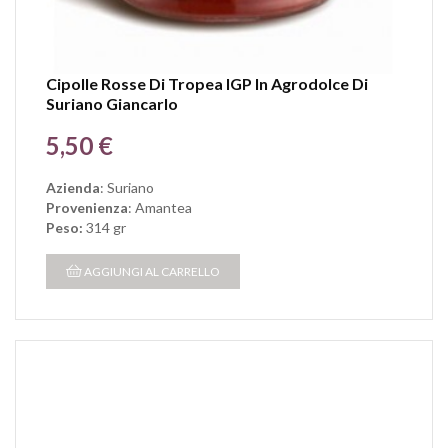
Cipolle Rosse Di Tropea IGP In Agrodolce Di
Suriano Giancarlo
Prezzo
5,50 €
Azienda
: Suriano
Provenienza
: Amantea
Peso:
314 gr
AGGIUNGI AL CARRELLO