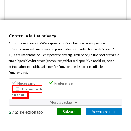
Controlla la tua privacy
Quando visiti un sito Web, questo può archiviare o recuperare
informazioni sul tuo browser, principalmente sotto forma di "cookie".
Queste informazioni, che potrebbero riguardare te, le tue preferenze o il
tuo dispositivo internet (computer, tablet o dispositivo mobile), sono
principalmente utilizzate per far funzionare il sito con tutte le
funzionalità.
Necessario
Preferenze
Ho meno di
18 anni
Mostra dettagli
2
/
2
selezionato
Salvare
Accettare tutti