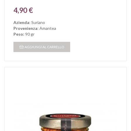
Prezzo
4,90 €
Azienda
: Suriano
Provenienza
: Amantea
Peso:
90 gr
AGGIUNGI AL CARRELLO