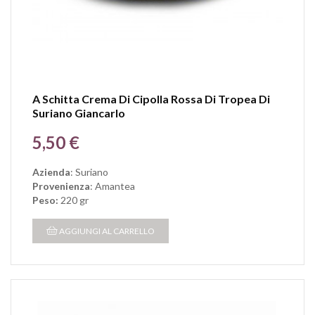
A Schitta Crema Di Cipolla Rossa Di Tropea Di
Suriano Giancarlo
Prezzo
5,50 €
Azienda
: Suriano
Provenienza
: Amantea
Peso:
220 gr
AGGIUNGI AL CARRELLO