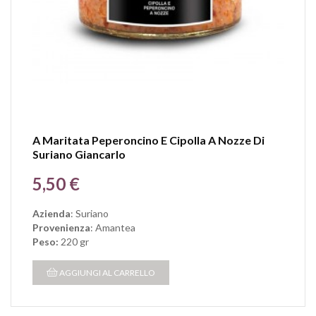
A Maritata Peperoncino E Cipolla A Nozze Di
Suriano Giancarlo
Prezzo
5,50 €
Azienda
: Suriano
Provenienza
: Amantea
Peso:
220 gr
AGGIUNGI AL CARRELLO