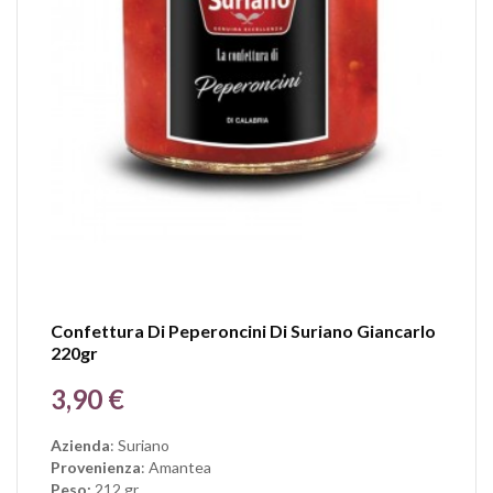
Confettura Di Peperoncini Di Suriano Giancarlo
220gr
Prezzo
3,90 €
Azienda
: Suriano
Provenienza
: Amantea
Peso:
212 gr