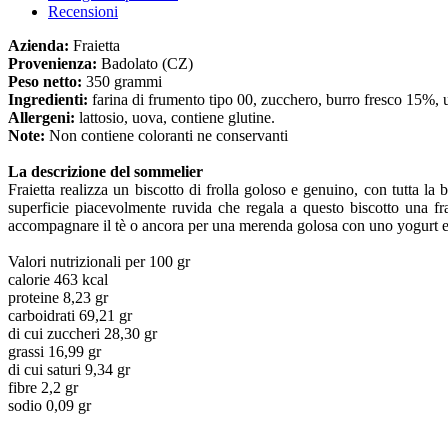
Recensioni
Azienda:
Fraietta
Provenienza:
Badolato (CZ)
Peso netto:
350 grammi
Ingredienti:
farina di frumento tipo 00, zucchero, burro fresco 15%, uo
Allergeni:
lattosio, uova, contiene glutine.
Note:
Non contiene coloranti ne conservanti
La descrizione del sommelier
Fraietta
realizza un
biscotto di frolla goloso e genuino
, con tutta la
superficie piacevolmente ruvida che regala a questo biscotto una f
accompagnare il tè o ancora per una merenda golosa con uno yogurt e 
Valori nutrizionali per 100 gr
calorie 463 kcal
proteine 8,23 gr
carboidrati 69,21 gr
di cui zuccheri 28,30 gr
grassi 16,99 gr
di cui saturi 9,34 gr
fibre 2,2 gr
sodio 0,09 gr