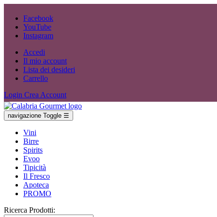
Facebook
YouTube
Instagram
Accedi
Il mio account
Lista dei desideri
Carrello
Login
Crea Account
navigazione Toggle
☰
Vini
Birre
Spirits
Evoo
Tipicità
Il Fresco
Apoteca
PROMO
Ricerca Prodotti: