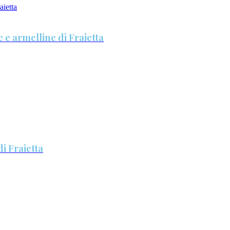
 e armelline di Fraietta
di Fraietta