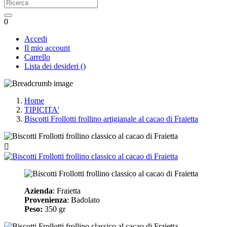
0
Accedi
Il mio account
Carrello
Lista dei desideri
(
)
Home
TIPICITA'
Biscotti Frollotti frollino artigianale al cacao di Fraietta

Azienda
: Fraietta
Provenienza
: Badolato
Peso:
350 gr