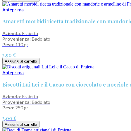
Anteprima
Amaretti morbidi ricetta tradizionale con mandorle
Azienda
: Fraietta
Provenienza
: Badolato
Peso:
110 gr
3,90 €
Aggiungi al carrello
Anteprima
Biscotti Lui Lei e il Cacao con cioccolato e nocciole 
Azienda
: Fraietta
Provenienza
: Badolato
Peso:
250 gr
3,00 €
Aggiungi al carrello