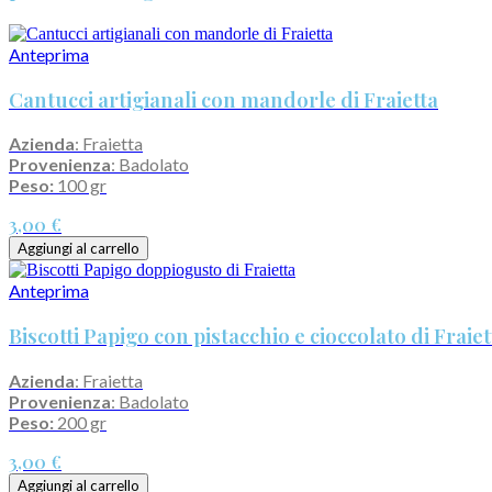
Anteprima
Cantucci artigianali con mandorle di Fraietta
Azienda
: Fraietta
Provenienza
: Badolato
Peso:
100 gr
3,00 €
Aggiungi al carrello
Anteprima
Biscotti Papigo con pistacchio e cioccolato di Fraiet
Azienda
: Fraietta
Provenienza
: Badolato
Peso:
200 gr
3,00 €
Aggiungi al carrello