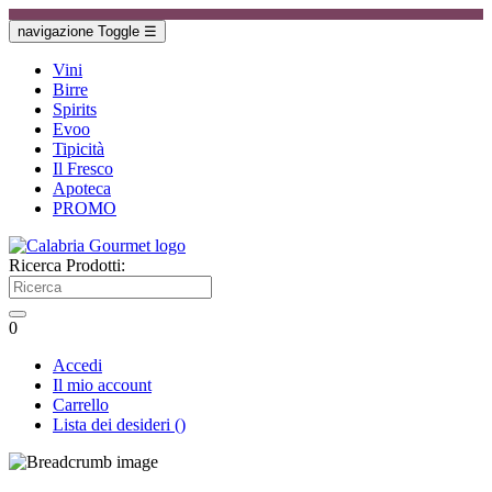
navigazione Toggle
☰
Vini
Birre
Spirits
Evoo
Tipicità
Il Fresco
Apoteca
PROMO
Ricerca Prodotti:
0
Accedi
Il mio account
Carrello
Lista dei desideri
(
)