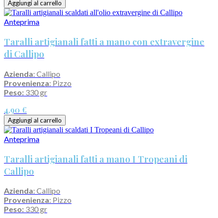
Aggiungi al carrello
Anteprima
Taralli artigianali fatti a mano con extravergine
di Callipo
Azienda
: Callipo
Provenienza
: Pizzo
Peso:
330 gr
4,90 €
Aggiungi al carrello
Anteprima
Taralli artigianali fatti a mano I Tropeani di
Callipo
Azienda
: Callipo
Provenienza
: Pizzo
Peso:
330 gr