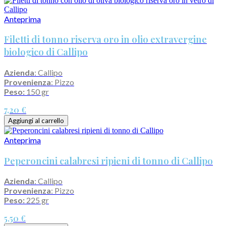
Anteprima
Filetti di tonno riserva oro in olio extravergine
biologico di Callipo
Azienda
: Callipo
Provenienza
: Pizzo
Peso:
150 gr
7,20 €
Aggiungi al carrello
Anteprima
Peperoncini calabresi ripieni di tonno di Callipo
Azienda
: Callipo
Provenienza
: Pizzo
Peso:
225 gr
5,50 €