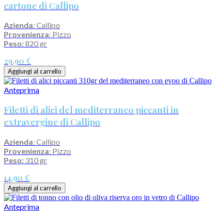
cartone di Callipo
Azienda
: Callipo
Provenienza
: Pizzo
Peso:
820 gr
29,90 €
Aggiungi al carrello
Anteprima
Filetti di alici del mediterraneo piccanti in
extravergine di Callipo
Azienda
: Callipo
Provenienza
: Pizzo
Peso:
310 gr
14,90 €
Aggiungi al carrello
Anteprima