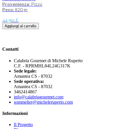
Provenienza
: Pizzo
Peso:
820 gr
44,90 €
Aggiungi al carrello
Contatti
Calabria Gourmet di Michele Ruperto
C.F. - RPRMHL84L24G317K
Sede legale:
Amantea CS - 87032
Sede operativa:
Amantea CS - 87032
3462414867
info@calabriagourmet.com
sommelier@micheleruperto.com
Informazioni
Il Progetto