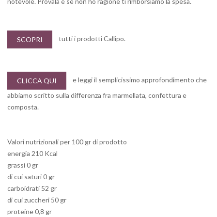
notevole. Provala e se non ho ragione ti rimborsiamo la spesa.
tutti i prodotti Callipo.
SCOPRI
e leggi il semplicissimo approfondimento che
CLICCA QUI
abbiamo scritto sulla differenza fra marmellata, confettura e
composta.
Valori nutrizionali per 100 gr di prodotto
energia 210 Kcal
grassi 0 gr
di cui saturi 0 gr
carboidrati 52 gr
di cui zuccheri 50 gr
proteine 0,8 gr