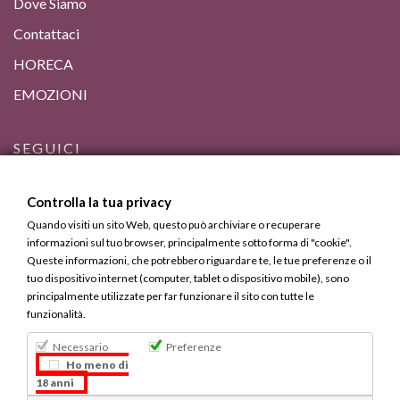
Dove Siamo
Contattaci
HORECA
EMOZIONI
SEGUICI
Controlla la tua privacy
Quando visiti un sito Web, questo può archiviare o recuperare
informazioni sul tuo browser, principalmente sotto forma di "cookie".
Queste informazioni, che potrebbero riguardare te, le tue preferenze o il
tuo dispositivo internet (computer, tablet o dispositivo mobile), sono
principalmente utilizzate per far funzionare il sito con tutte le
funzionalità.
Necessario
Preferenze
Bevi Responsabilmente, ma Calabrese.
Ho meno di
18 anni
Copyright © 2013 - 2025 Calabria Gourmet. Tutti i diritti