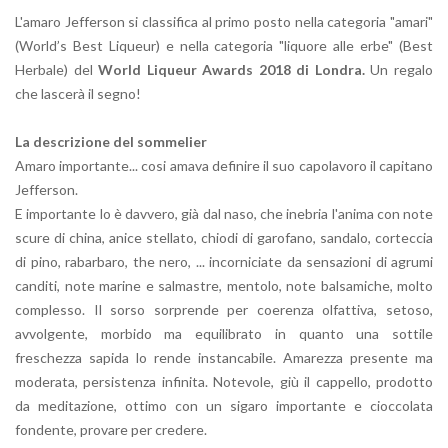
L'amaro Jefferson si classifica al primo posto nella categoria "amari"
(World’s Best Liqueur) e nella categoria "liquore alle erbe" (Best
Herbale) del
World Liqueur Awards 2018 di Londra.
Un regalo
che lascerà il segno!
La descrizione del sommelier
Amaro importante... cosi amava definire il suo capolavoro il capitano
Jefferson.
E importante lo è davvero, già dal naso, che inebria l'anima con note
scure di china, anice stellato, chiodi di garofano, sandalo, corteccia
di pino, rabarbaro, the nero, ... incorniciate da sensazioni di agrumi
canditi, note marine e salmastre, mentolo, note balsamiche, molto
complesso. Il sorso sorprende per coerenza olfattiva, setoso,
avvolgente, morbido ma equilibrato in quanto una sottile
freschezza sapida lo rende instancabile. Amarezza presente ma
moderata, persistenza infinita. Notevole, giù il cappello, prodotto
da meditazione, ottimo con un sigaro importante e cioccolata
fondente, provare per credere.