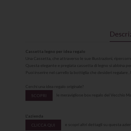
Descri
Cassetta legno per idea regalo
Una Cassetta, che attraverso le sue illustrazioni, riperco
Questa elegante e pregiata cassetta di legno si abbina per
Puoi inserire nel carrello la bottiglia che desideri regalare 
Cerchi una idea regalo originale?
le meravigliose box regalo del Vecchio Mag
SCOPRI
L'azienda
e scopri altri dettagli su questa azie
CLICCA QUI