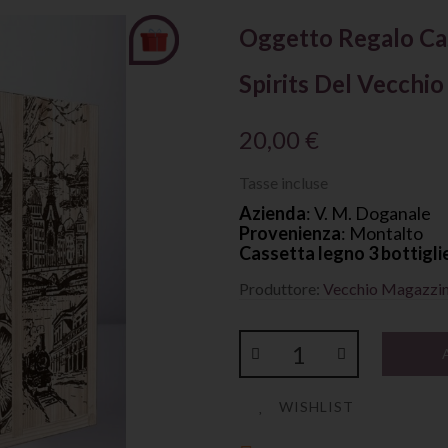
Oggetto Regalo Cas
Spirits Del Vecchi
20,00 €
Tasse incluse
Azienda
: V. M. Doganale
Provenienza
: Montalto
Cassetta legno 3 bottigli
Produttore:
Vecchio Magazzi
WISHLIST