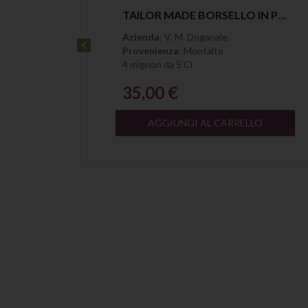
OGGETTO REGALO TACCUINO DEI SOGNI VECCHIO MAGAZZINO DOGANALE
Anteprima
TAILOR MADE BORSELLO IN PELLE CON 4 MIGNON DEL VECCHIO MAGAZZINO DOGANALE
Azienda
: V. M. Doganale
Provenienza
: Montalto
4 mignon da 5 Cl
35,00 €
LO
AGGIUNGI AL CARRELLO