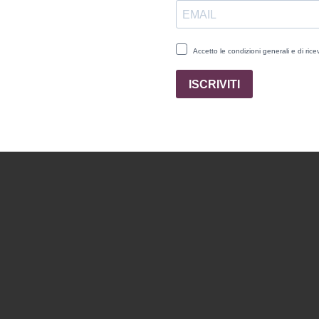
Provenienza
: Montalto
Confezione regalo
85,00 €
AGGIUNGI AL CARRELLO