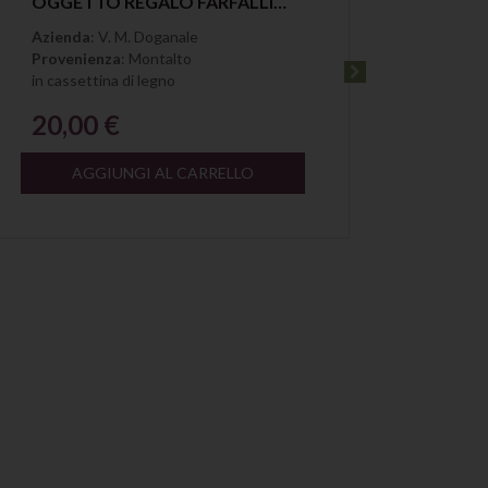
OGGETTO REGALO FARFALLINO IN COTONE VECCHIO MAGAZZINO DOGANALE
Azienda
: V. M. Doganale
Azien
Provenienza
: Montalto
Proven
in cassettina di legno
Bicchie
20,00 €
20,
AGGIUNGI AL CARRELLO
A