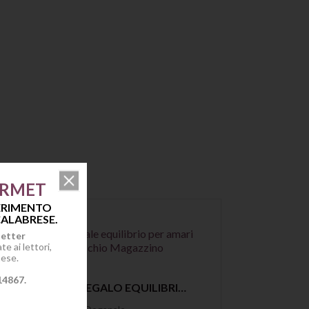
URMET
FERIMENTO
ALABRESE.
letter
e ai lettori,
mese.
14867.
Anteprima
OGGETTO REGALO EQUILIBRIO IL BICCHIERE RURALE DEL VECCHIO MAGAZZINO DOGANALE
Azien