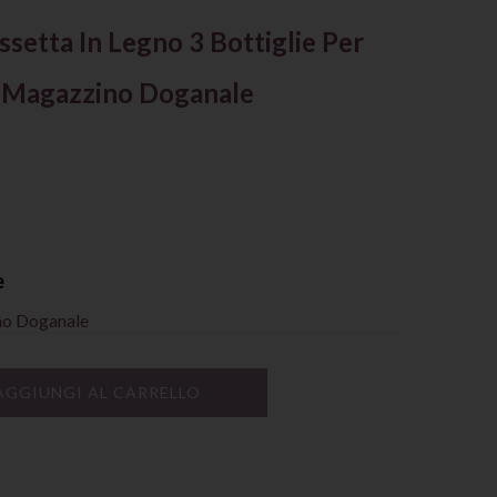
setta In Legno 3 Bottiglie Per
o Magazzino Doganale
e
no Doganale
AGGIUNGI AL CARRELLO