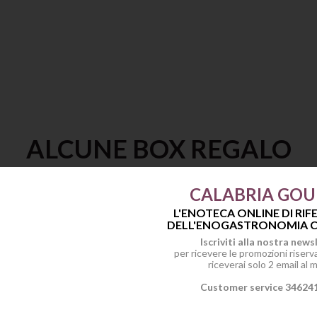
ALCUNE BOX REGALO
CALABRIA GO
L'ENOTECA ONLINE DI RI
DELL'ENOGASTRONOMIA C
Iscriviti alla nostra news
per ricevere le promozioni riservat
riceverai solo 2 email al 
Anteprima
TAILOR MADE EXPERIENCE DEGUSTAZIONE LIQUORI DEL VECCHIO MAGAZZINO DOGANALE
Customer service 34624
Azienda
: V. M. Doganale