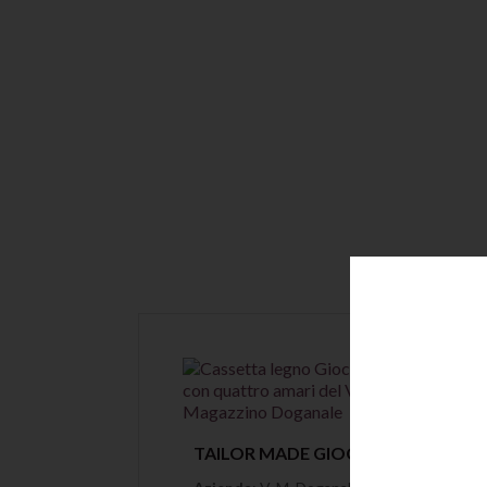
Anteprima
TAILOR MADE GIOCHIAMO A TRIS CON 4 BOTTIGLIE DEL VECCHIO MAGAZZINO DOGANALE
TAILOR MADE MATRIMONIO JEFFERSON E MADAME MILÙ DEL VECCHIO MAGAZZINO DOGANALE