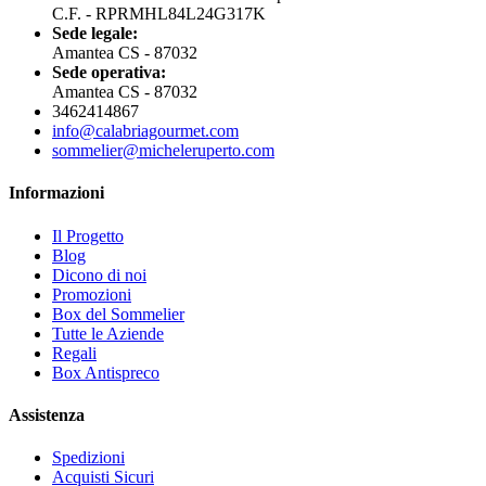
C.F. - RPRMHL84L24G317K
Sede legale:
Amantea CS - 87032
Sede operativa:
Amantea CS - 87032
3462414867
info@calabriagourmet.com
sommelier@micheleruperto.com
Informazioni
Il Progetto
Blog
Dicono di noi
Promozioni
Box del Sommelier
Tutte le Aziende
Regali
Box Antispreco
Assistenza
Spedizioni
Acquisti Sicuri