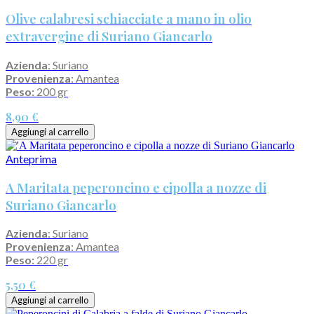
Olive calabresi schiacciate a mano in olio
extravergine di Suriano Giancarlo
Azienda
: Suriano
Provenienza
: Amantea
Peso:
200 gr
8,90 €
Aggiungi al carrello
Anteprima
A Maritata peperoncino e cipolla a nozze di
Suriano Giancarlo
Azienda
: Suriano
Provenienza
: Amantea
Peso:
220 gr
5,50 €
Aggiungi al carrello