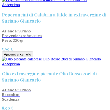
Anteprima
Peperoncini di Calabria a falde in extravergine di
Suriano Giancarlo
Azienda
: Suriano
Provenienza
: Amantea
Peso:
220 gr
5,90 €
Aggiungi al carrello
Anteprima
Olio extravergine piccante Olio Rosso 20cl di
Suriano Giancarlo
Azienda
: Suriano
Raccolto
:
Scadenza:
8,90 €