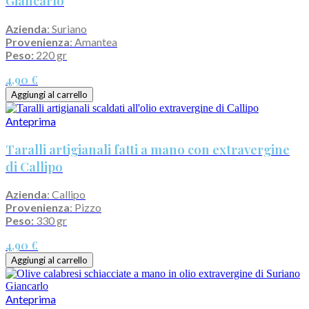
Giancarlo
Azienda
: Suriano
Provenienza
: Amantea
Peso:
220 gr
4,90 €
Aggiungi al carrello
Anteprima
Taralli artigianali fatti a mano con extravergine
di Callipo
Azienda
: Callipo
Provenienza
: Pizzo
Peso:
330 gr
4,90 €
Aggiungi al carrello
Anteprima