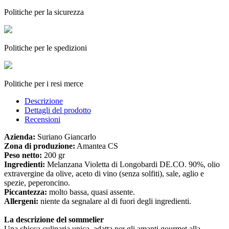
Politiche per la sicurezza
Politiche per le spedizioni
Politiche per i resi merce
Descrizione
Dettagli del prodotto
Recensioni
Azienda:
Suriano Giancarlo
Zona di produzione:
Amantea CS
Peso netto:
200 gr
Ingredienti:
Melanzana Violetta di Longobardi DE.CO. 90%, olio
extravergine da olive, aceto di vino (senza solfiti), sale, aglio e
spezie, peperoncino.
Piccantezza:
molto bassa, quasi assente.
Allergeni:
niente da segnalare al di fuori degli ingredienti.
La descrizione del sommelier
Una chicca culinaria unica, adatta per gli amanti gourmet alla