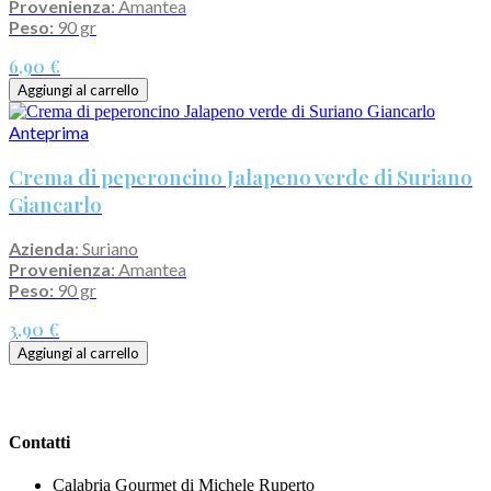
Provenienza
: Amantea
Peso:
90 gr
6,90 €
Aggiungi al carrello
Anteprima
Crema di peperoncino Jalapeno verde di Suriano
Giancarlo
Azienda
: Suriano
Provenienza
: Amantea
Peso:
90 gr
3,90 €
Aggiungi al carrello
Contatti
Calabria Gourmet di Michele Ruperto