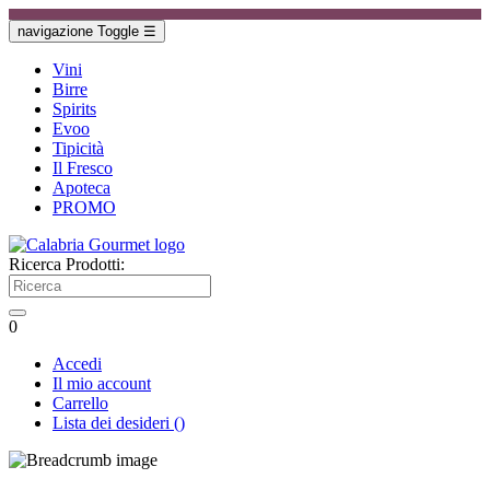
navigazione Toggle
☰
Vini
Birre
Spirits
Evoo
Tipicità
Il Fresco
Apoteca
PROMO
Ricerca Prodotti:
0
Accedi
Il mio account
Carrello
Lista dei desideri
(
)