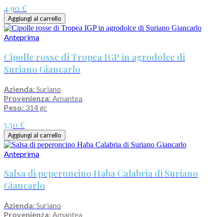
4,90 €
Aggiungi al carrello
Anteprima
Cipolle rosse di Tropea IGP in agrodolce di
Suriano Giancarlo
Azienda
: Suriano
Provenienza
: Amantea
Peso:
314 gr
5,50 €
Aggiungi al carrello
Anteprima
Salsa di peperoncino Haba Calabria di Suriano
Giancarlo
Azienda
: Suriano
Provenienza
: Amantea