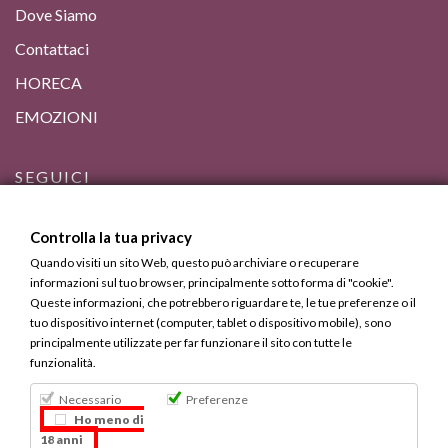
Dove Siamo
Contattaci
HORECA
EMOZIONI
SEGUICI
Controlla la tua privacy
Quando visiti un sito Web, questo può archiviare o recuperare
informazioni sul tuo browser, principalmente sotto forma di "cookie".
Queste informazioni, che potrebbero riguardare te, le tue preferenze o il
tuo dispositivo internet (computer, tablet o dispositivo mobile), sono
principalmente utilizzate per far funzionare il sito con tutte le
funzionalità.
Necessario
Preferenze
Bevi Responsabilmente, ma Calabrese.
Ho meno di
18 anni