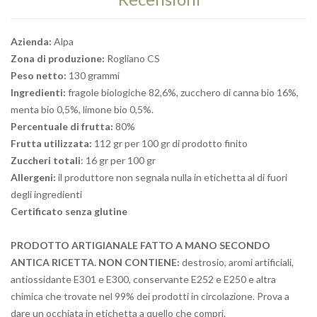
Azienda:
Alpa
Zona di produzione:
Rogliano CS
Peso netto:
130 grammi
Ingredienti:
fragole biologiche 82,6%, zucchero di canna bio 16%,
menta bio 0,5%, limone bio 0,5%.
Percentuale di frutta:
80%
Frutta utilizzata:
112 gr per 100 gr di prodotto finito
Zuccheri totali
: 16 gr per 100 gr
Allergeni:
il produttore non segnala nulla in etichetta al di fuori
degli ingredienti
Certificato senza glutine
PRODOTTO ARTIGIANALE FATTO A MANO SECONDO
ANTICA RICETTA.
NON CONTIENE:
destrosio, aromi artificiali,
antiossidante E301 e E300, conservante E252 e E250 e altra
chimica che trovate nel 99% dei prodotti in circolazione. Prova a
dare un occhiata in etichetta a quello che compri.