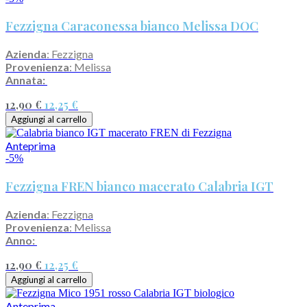
Fezzigna Caraconessa bianco Melissa DOC
Azienda
: Fezzigna
Provenienza
: Melissa
Annata:
12,90 €
12,25 €
Aggiungi al carrello
Anteprima
-5%
Fezzigna FREN bianco macerato Calabria IGT
Azienda
: Fezzigna
Provenienza
: Melissa
Anno:
12,90 €
12,25 €
Aggiungi al carrello
Anteprima