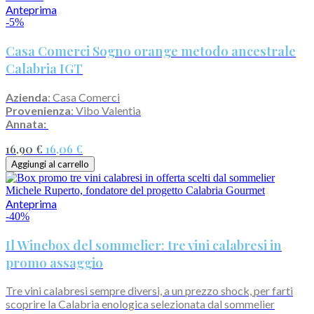
Anteprima
-5%
Casa Comerci Sogno orange metodo ancestrale
Calabria IGT
Azienda
: Casa Comerci
Provenienza
: Vibo Valentia
Annata:
16,90 €
16,06 €
Aggiungi al carrello
Anteprima
-40%
Il Winebox del sommelier: tre vini calabresi in
promo assaggio
Tre vini calabresi sempre diversi, a un prezzo shock, per farti
scoprire la Calabria enologica selezionata dal sommelier