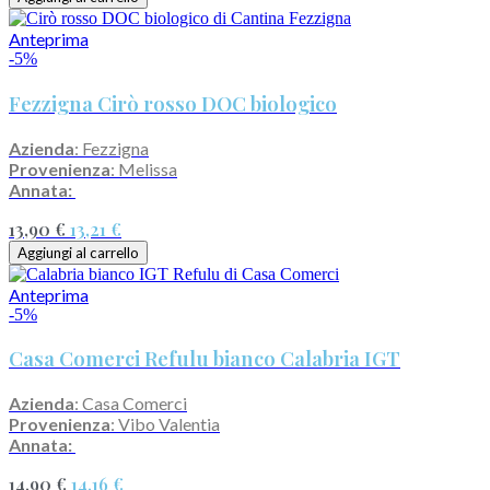
Anteprima
-5%
Fezzigna Cirò rosso DOC biologico
Azienda
: Fezzigna
Provenienza
: Melissa
Annata:
13,90 €
13,21 €
Aggiungi al carrello
Anteprima
-5%
Casa Comerci Refulu bianco Calabria IGT
Azienda
: Casa Comerci
Provenienza
: Vibo Valentia
Annata:
14,90 €
14,16 €