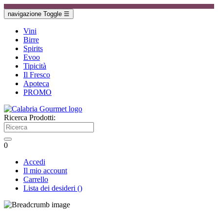
navigazione Toggle
☰
Vini
Birre
Spirits
Evoo
Tipicità
Il Fresco
Apoteca
PROMO
Ricerca Prodotti:
0
Accedi
Il mio account
Carrello
Lista dei desideri
(
)