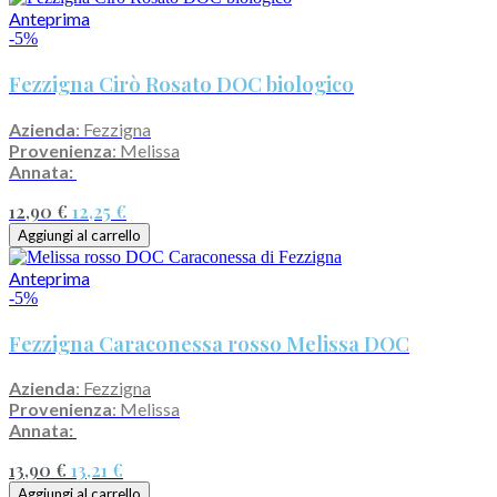
Anteprima
-5%
Fezzigna Cirò Rosato DOC biologico
Azienda
: Fezzigna
Provenienza
: Melissa
Annata:
12,90 €
12,25 €
Aggiungi al carrello
Anteprima
-5%
Fezzigna Caraconessa rosso Melissa DOC
Azienda
: Fezzigna
Provenienza
: Melissa
Annata:
13,90 €
13,21 €
Aggiungi al carrello