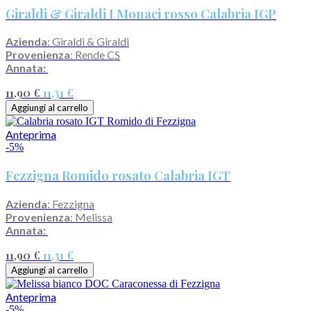
Giraldi & Giraldi I Monaci rosso Calabria IGP
Azienda
: Giraldi & Giraldi
Provenienza
: Rende CS
Annata:
11,90 €
11,31 €
Aggiungi al carrello
Anteprima
-5%
Fezzigna Romido rosato Calabria IGT
Azienda
: Fezzigna
Provenienza
: Melissa
Annata:
11,90 €
11,31 €
Aggiungi al carrello
Anteprima
-5%