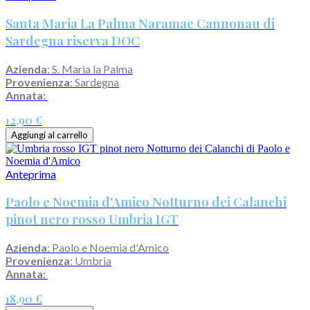
Santa Maria La Palma Naramae Cannonau di
Sardegna riserva DOC
Azienda
: S. Maria la Palma
Provenienza
: Sardegna
Annata:
12,90 €
Aggiungi al carrello
Anteprima
Paolo e Noemia d'Amico Notturno dei Calanchi
pinot nero rosso Umbria IGT
Azienda
: Paolo e Noemia d'Amico
Provenienza
: Umbria
Annata:
18,90 €