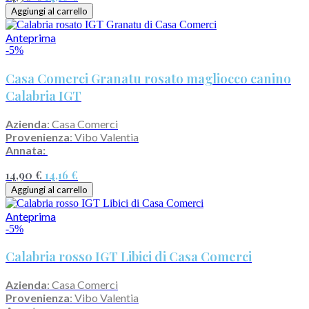
Aggiungi al carrello
Anteprima
-5%
Casa Comerci Granatu rosato magliocco canino
Calabria IGT
Azienda
: Casa Comerci
Provenienza
: Vibo Valentia
Annata:
14,90 €
14,16 €
Aggiungi al carrello
Anteprima
-5%
Calabria rosso IGT Libici di Casa Comerci
Azienda
: Casa Comerci
Provenienza
: Vibo Valentia