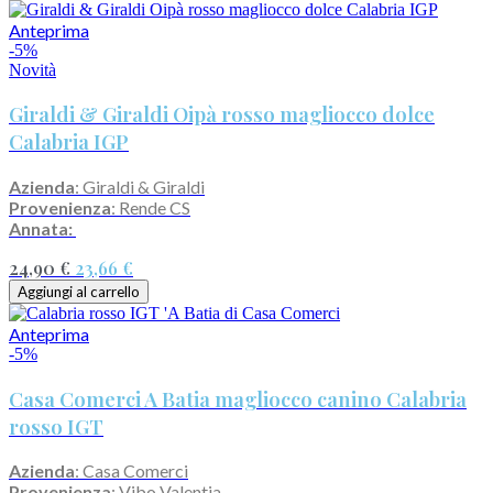
Anteprima
-5%
Novità
Giraldi & Giraldi Oipà rosso magliocco dolce
Calabria IGP
Azienda
: Giraldi & Giraldi
Provenienza
: Rende CS
Annata:
24,90 €
23,66 €
Aggiungi al carrello
Anteprima
-5%
Casa Comerci A Batia magliocco canino Calabria
rosso IGT
Azienda
: Casa Comerci
Provenienza
: Vibo Valentia