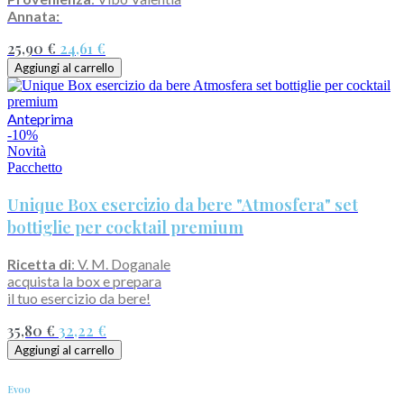
Annata:
25,90 €
24,61 €
Aggiungi al carrello
Anteprima
-10%
Novità
Pacchetto
Unique Box esercizio da bere "Atmosfera" set
bottiglie per cocktail premium
Ricetta di
: V. M. Doganale
acquista la box e prepara
il tuo esercizio da bere!
35,80 €
32,22 €
Aggiungi al carrello
Evoo