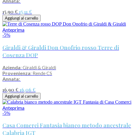
Annata:
15,90 €
15,11 €
Aggiungi al carrello
Anteprima
-5%
Giraldi & Giraldi Don Onofrio rosso Terre di
Cosenza DOP
Azienda
: Giraldi & Giraldi
Provenienza
: Rende CS
Annata:
16,90 €
16,06 €
Aggiungi al carrello
Anteprima
-5%
Casa Comerci Fantasia bianco metodo ancestrale
Calabria IGT