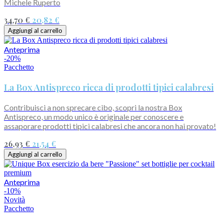
Michele Ruperto
34,70 €
20,82 €
Aggiungi al carrello
Anteprima
-20%
Pacchetto
La Box Antispreco ricca di prodotti tipici calabresi
Contribuisci a non sprecare cibo, scopri la nostra Box
Antispreco, un modo unico è originale per conoscere e
assaporare prodotti tipici calabresi che ancora non hai provato!
26,93 €
21,54 €
Aggiungi al carrello
Anteprima
-10%
Novità
Pacchetto