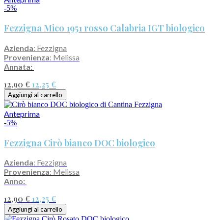
-5%
Fezzigna Mico 1951 rosso Calabria IGT biologico
Azienda
: Fezzigna
Provenienza
: Melissa
Annata:
12,90 €
12,25 €
Aggiungi al carrello
Anteprima
-5%
Fezzigna Cirò bianco DOC biologico
Azienda
: Fezzigna
Provenienza
: Melissa
Anno:
12,90 €
12,25 €
Aggiungi al carrello