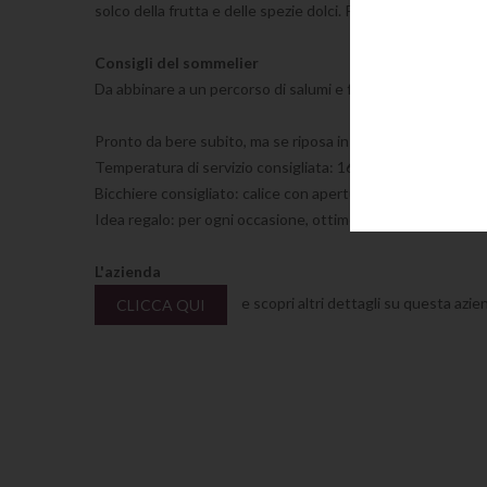
solco della frutta e delle spezie dolci. Persistenza intermi
Consigli del sommelier
Da abbinare a un percorso di salumi e formaggi, primi con sa
Pronto da bere subito, ma se riposa in bottiglia saprà sorpr
Temperatura di servizio consigliata: 16/18 gradi
Bicchiere consigliato: calice con apertura ampia
Idea regalo: per ogni occasione, ottimo per scoprire un nu
L'azienda
e scopri altri dettagli su questa azie
CLICCA QUI