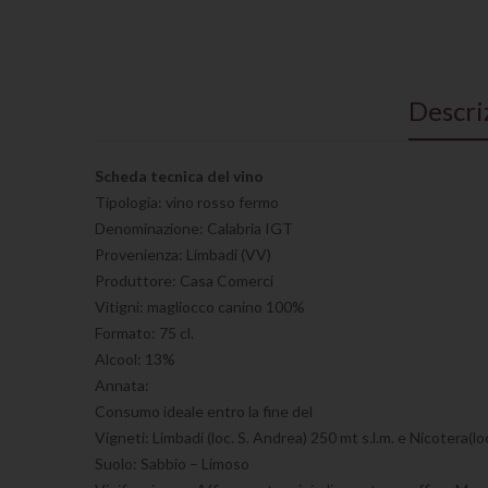
Descri
Scheda tecnica del vino
Tipologia: vino rosso fermo
Denominazione: Calabria IGT
Provenienza: Limbadi (VV)
Produttore: Casa Comerci
Vitigni: magliocco canino 100%
Formato: 75 cl.
Alcool: 13%
Annata:
Consumo ideale entro la fine del
Vigneti:
Limbadi (loc. S. Andrea) 250 mt s.l.m. e
Nicotera(lo
Suolo:
Sabbio – Limoso