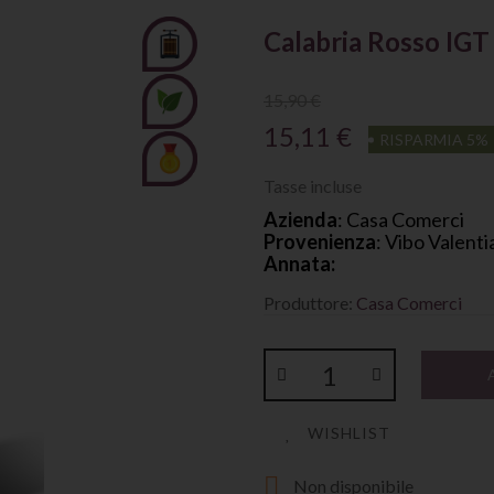
Calabria Rosso IGT 
15,90 €
15,11 €
RISPARMIA 5%
Tasse incluse
Azienda
: Casa Comerci
Provenienza
: Vibo Valenti
Annata:
Produttore:
Casa Comerci
WISHLIST

Non disponibile