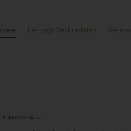
zione
Dettagli Del Prodotto
Recens
c. Badia) (VV) 250mt s.l.m