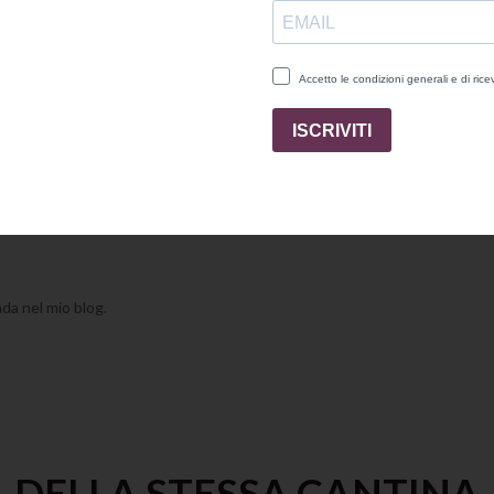
nabile e lungo potenziale evolutivo. Notevolissimo il rapporto qualità/prez
lse rosse a base di carne o verdure, secondi di carne, arrosti, grigliate.
enderti ancora di piu.
ovo territorio.
nda nel mio blog.
DELLA STESSA CANTINA