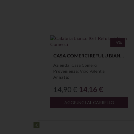
-5%
-5%
Anteprima
CASA COMERCI GRANATU ROSATO MAGLIOCCO CANINO CALABRIA IGT
CASA COMERCI REFULU BIANCO CALABRIA IGT
Azienda
: Casa Comerci
Provenienza
: Vibo Valentia
Annata:
14,90 €
14,16 €
LO
AGGIUNGI AL CARRELLO