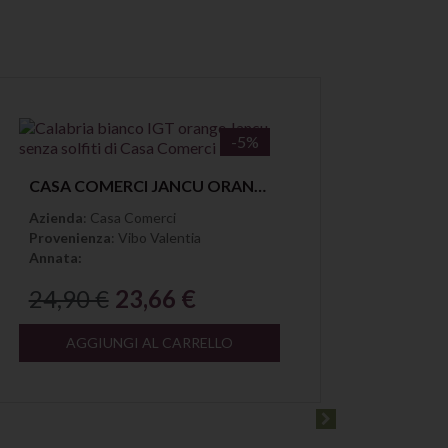
-5%
Anteprima
CASA COMERCI JANCU ORANGE SENZA SOLFITI CALABRIA IGT
Azienda
: Casa Comerci
Azien
Provenienza
: Vibo Valentia
Proven
Annata:
Annata
24,90 €
23,66 €
16,9
AGGIUNGI AL CARRELLO
A