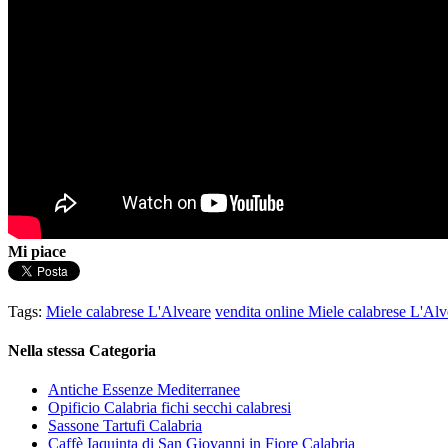
Mi piace
Tags:
Miele calabrese L'Alveare
vendita online Miele calabrese L'Alv
Nella stessa Categoria
Antiche Essenze Mediterranee
Opificio Calabria fichi secchi calabresi
Sassone Tartufi Calabria
Caffè Iaquinta di San Giovanni in Fiore Calabria