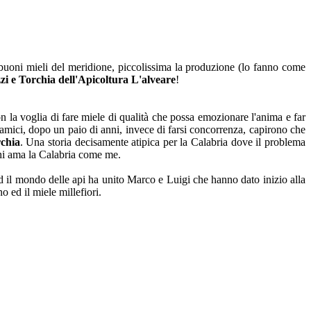
 buoni mieli del meridione, piccolissima la produzione (lo fanno come
zi e Torchia dell'Apicoltura L'alveare
!
 la voglia di fare miele di qualità che possa emozionare l'anima e far
e amici, dopo un paio di anni, invece di farsi concorrenza, capirono che
rchia
. Una storia decisamente atipica per la Calabria dove il problema
 chi ama la Calabria come me.
d il mondo delle api ha unito Marco e Luigi che hanno dato inizio alla
o ed il miele millefiori.