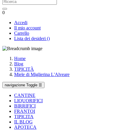
0
Accedi
Il mio account
Carrello
Lista dei desideri
(
)
Home
Blog
TIPICITÀ
Miele di Miglierina L'Alveare
navigazione Toggle
☰
CANTINE
LIQUORIFICI
BIRRIFICI
FRANTOI
TIPICITA
IL BLOG
APOTECA