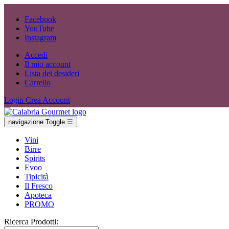
Facebook
YouTube
Instagram
Accedi
Il mio account
Lista dei desideri
Carrello
Login
Crea Account
navigazione Toggle
☰
Vini
Birre
Spirits
Evoo
Tipicità
Il Fresco
Apoteca
PROMO
Ricerca Prodotti: