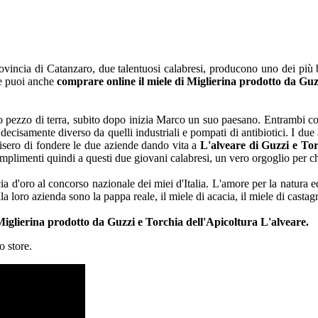
provincia di Catanzaro, due talentuosi calabresi, producono uno dei più
te puoi anche
comprare online il miele di Miglierina prodotto da Guz
mo pezzo di terra, subito dopo inizia Marco un suo paesano. Entrambi con
 decisamente diverso da quelli industriali e pompati di antibiotici. I du
cisero di fondere le due aziende dando vita a
L'alveare di Guzzi e To
 complimenti quindi a questi due giovani calabresi, un vero orgoglio per
a d'oro al concorso nazionale dei miei d'Italia. L'amore per la natura e
 loro azienda sono la pappa reale, il miele di acacia, il miele di castagn
iglierina prodotto da Guzzi e Torchia dell'Apicoltura L'alveare.
o store.