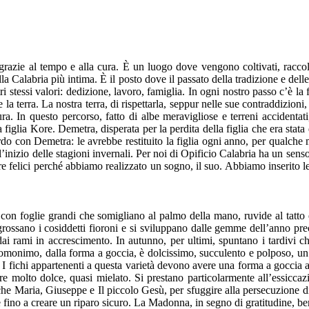
grazie al tempo e alla cura. È un luogo dove vengono coltivati, raccolt
lla Calabria più intima. È il posto dove il passato della tradizione e del
 stessi valori: dedizione, lavoro, famiglia. In ogni nostro passo c’è la fi
 la terra. La nostra terra, di rispettarla, seppur nelle sue contraddizioni
ra. In questo percorso, fatto di albe meravigliose e terreni accidentati
a figlia Kore. Demetra, disperata per la perdita della figlia che era stata 
rdo con Demetra: le avrebbe restituito la figlia ogni anno, per qualche 
va l’inizio delle stagioni invernali. Per noi di Opificio Calabria ha un 
 felici perché abbiamo realizzato un sogno, il suo. Abbiamo inserito le
o con foglie grandi che somigliano al palmo della mano, ruvide al tatto
ngrossano i cosiddetti fioroni e si sviluppano dalle gemme dell’anno pre
 dai rami in accrescimento. In autunno, per ultimi, spuntano i tardivi 
to omonimo, dalla forma a goccia, è dolcissimo, succulento e polposo, un
fichi appartenenti a questa varietà devono avere una forma a goccia allu
e molto dolce, quasi mielato. Si prestano particolarmente all’essiccazio
 che Maria, Giuseppe e Il piccolo Gesù, per sfuggire alla persecuzione d
ie fino a creare un riparo sicuro. La Madonna, in segno di gratitudine, ben