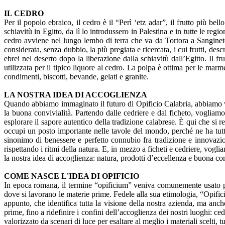
IL CEDRO
Per il popolo ebraico, il cedro è il “Perì ‘etz adar”, il frutto più be
schiavitù in Egitto, da lì lo introdussero in Palestina e in tutte le re
cedro avviene nel lungo lembo di terra che va da Tortora a Sangineto
considerata, senza dubbio, la più pregiata e ricercata, i cui frutti, des
ebrei nel deserto dopo la liberazione dalla schiavitù dall’Egitto. Il
utilizzata per il tipico liquore al cedro. La polpa è ottima per le marm
condimenti, biscotti, bevande, gelati e granite.
LA NOSTRA IDEA DI ACCOGLIENZA
Quando abbiamo immaginato il futuro di Opificio Calabria, abbiamo vol
la buona convivialità. Partendo dalle cedriere e dal ficheto, vogliamo 
esplorare il sapore autentico della tradizione calabrese. È qui che si re
occupi un posto importante nelle tavole del mondo, perché ne ha tutte 
sinonimo di benessere e perfetto connubio fra tradizione e innovazion
rispettando i ritmi della natura. E, in mezzo a ficheti e cedriere, vogli
la nostra idea di accoglienza: natura, prodotti d’eccellenza e buona c
COME NASCE L'IDEA DI OPIFICIO
In epoca romana, il termine “opificium” veniva comunemente usato per
dove si lavorano le materie prime. Fedele alla sua etimologia, “Opificio
appunto, che identifica tutta la visione della nostra azienda, ma anc
prime, fino a ridefinire i confini dell’accoglienza dei nostri luoghi: ce
valorizzato da scenari di luce per esaltare al meglio i materiali scelti, 