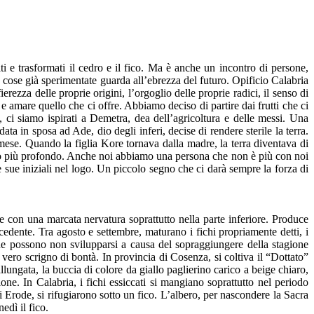
i e trasformati il cedro e il fico. Ma è anche un incontro di persone,
le cose già sperimentate guarda all’ebrezza del futuro. Opificio Calabria
erezza delle proprie origini, l’orgoglio delle proprie radici, il senso di
, e amare quello che ci offre. Abbiamo deciso di partire dai frutti che ci
, ci siamo ispirati a Demetra, dea dell’agricoltura e delle messi. Una
data in sposa ad Ade, dio degli inferi, decise di rendere sterile la terra.
mese. Quando la figlia Kore tornava dalla madre, la terra diventava di
senso più profondo. Anche noi abbiamo una persona che non è più con noi
 sue iniziali nel logo. Un piccolo segno che ci darà sempre la forza di
 e con una marcata nervatura soprattutto nella parte inferiore. Produce
cedente. Tra agosto e settembre, maturano i fichi propriamente detti, i
che possono non svilupparsi a causa del sopraggiungere della stagione
 vero scrigno di bontà. In provincia di Cosenza, si coltiva il “Dottato”
ngata, la buccia di colore da giallo paglierino carico a beige chiaro,
ne. In Calabria, i fichi essiccati si mangiano soprattutto nel periodo
i Erode, si rifugiarono sotto un fico. L’albero, per nascondere la Sacra
edì il fico.