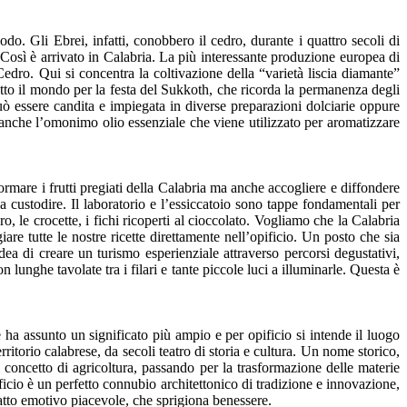
odo. Gli Ebrei, infatti, conobbero il cedro, durante i quattro secoli di
i. Così è arrivato in Calabria. La più interessante produzione europea di
dro. Qui si concentra la coltivazione della “varietà liscia diamante”
i tutto il mondo per la festa del Sukkoth, che ricorda la permanenza degli
uò essere candita e impiegata in diverse preparazioni dolciarie oppure
ava anche l’omonimo olio essenziale che viene utilizzato per aromatizzare
mare i frutti pregiati della Calabria ma anche accogliere e diffondere
da custodire. Il laboratorio e l’essiccatoio sono tappe fondamentali per
ro, le crocette, i fichi ricoperti al cioccolato. Vogliamo che la Calabria
re tutte le nostre ricette direttamente nell’opificio. Un posto che sia
ea di creare un turismo esperienziale attraverso percorsi degustativi,
 lunghe tavolate tra i filari e tante piccole luci a illuminarle. Questa è
a assunto un significato più ampio e per opificio si intende il luogo
ritorio calabrese, da secoli teatro di storia e cultura. Un nome storico,
 concetto di agricoltura, passando per la trasformazione delle materie
dificio è un perfetto connubio architettonico di tradizione e innovazione,
impatto emotivo piacevole, che sprigiona benessere.