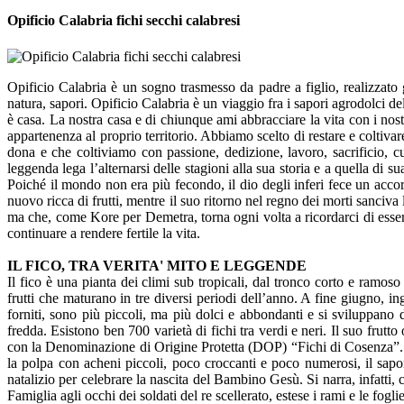
Opificio Calabria fichi secchi calabresi
Opificio Calabria è un sogno trasmesso da padre a figlio, realizzato 
natura, sapori. Opificio Calabria è un viaggio fra i sapori agrodolci de
è casa. La nostra casa e di chiunque ami abbracciare la vita con i nostri
appartenenza al proprio territorio. Abbiamo scelto di restare e coltivare
dona e che coltiviamo con passione, dedizione, lavoro, sacrificio, cu
leggenda lega l’alternarsi delle stagioni alla sua storia e a quella di su
Poiché il mondo non era più fecondo, il dio degli inferi fece un acco
nuovo ricca di frutti, mentre il suo ritorno nel regno dei morti sanci
ma che, come Kore per Demetra, torna ogni volta a ricordarci di essere
continuare a rendere fertile la vita.
IL FICO, TRA VERITA' MITO E LEGGENDE
Il fico è una pianta dei climi sub tropicali, dal tronco corto e ramos
frutti che maturano in tre diversi periodi dell’anno. A fine giugno, i
forniti, sono più piccoli, ma più dolci e abbondanti e si sviluppano
fredda. Esistono ben 700 varietà di fichi tra verdi e neri. Il suo frut
con la Denominazione di Origine Protetta (DOP) “Fichi di Cosenza”. I 
la polpa con acheni piccoli, poco croccanti e poco numerosi, il sapor
natalizio per celebrare la nascita del Bambino Gesù. Si narra, infatti,
Famiglia agli occhi dei soldati del re scellerato, estese i rami e le fogl