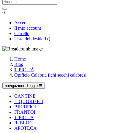
0
Accedi
Il mio account
Carrello
Lista dei desideri
(
)
Home
Blog
TIPICITÀ
Opificio Calabria fichi secchi calabresi
navigazione Toggle
☰
CANTINE
LIQUORIFICI
BIRRIFICI
FRANTOI
TIPICITA
IL BLOG
APOTECA