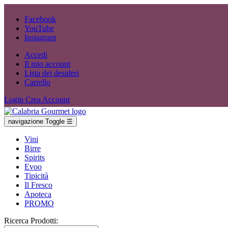
Facebook
YouTube
Instagram
Accedi
Il mio account
Lista dei desideri
Carrello
Login
Crea Account
navigazione Toggle
☰
Vini
Birre
Spirits
Evoo
Tipicità
Il Fresco
Apoteca
PROMO
Ricerca Prodotti: