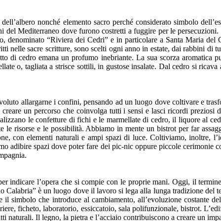
llo dell’albero nonché elemento sacro perché considerato simbolo dell’es
gioni del Mediterraneo dove furono costretti a fuggire per le persecuzion
, denominato “Riviera dei Cedri” e in particolare a Santa Maria del Ce
critti nelle sacre scritture, sono scelti ogni anno in estate, dai rabbini d
 frutto di cedro emana un profumo inebriante. La sua scorza aromatica p
ellate o, tagliata a strisce sottili, in gustose insalate. Dal cedro si ric
uto allargarne i confini, pensando ad un luogo dove coltivare e trasfor
creare un percorso che coinvolga tutti i sensi e lasci ricordi preziosi 
alizzano le confetture di fichi e le marmellate di cedro, il liquore al ced
le risorse e le possibilità. Abbiamo in mente un bistrot per far assaggia
e, con elementi naturali e ampi spazi di luce. Coltiviamo, inoltre, l’id
amo adibire spazi dove poter fare dei pic-nic oppure piccole cerimonie con
ompagnia.
 indicare l’opera che si compie con le proprie mani. Oggi, il termine h
 Calabria” è un luogo dove il lavoro si lega alla lunga tradizione del ter
he il simbolo che introduce al cambiamento, all’evoluzione costante del
driere, ficheto, laboratorio, essiccatoio, sala polifunzionale, bistrot. L’e
tutti naturali. Il legno, la pietra e l’acciaio contribuiscono a creare un 