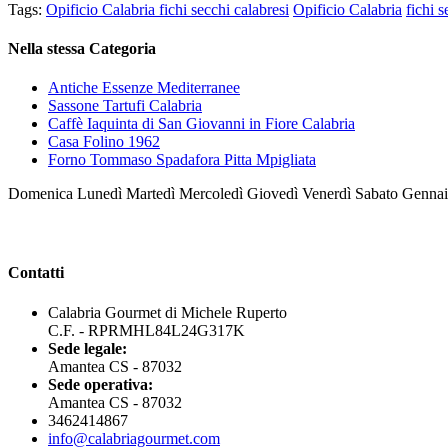
Tags:
Opificio Calabria fichi secchi calabresi
Opificio Calabria
fichi s
Nella stessa Categoria
Antiche Essenze Mediterranee
Sassone Tartufi Calabria
Caffè Iaquinta di San Giovanni in Fiore Calabria
Casa Folino 1962
Forno Tommaso Spadafora Pitta Mpigliata
Domenica Lunedì Martedì Mercoledì Giovedì Venerdì Sabato Genna
Contatti
Calabria Gourmet di Michele Ruperto
C.F. - RPRMHL84L24G317K
Sede legale:
Amantea CS - 87032
Sede operativa:
Amantea CS - 87032
3462414867
info@calabriagourmet.com