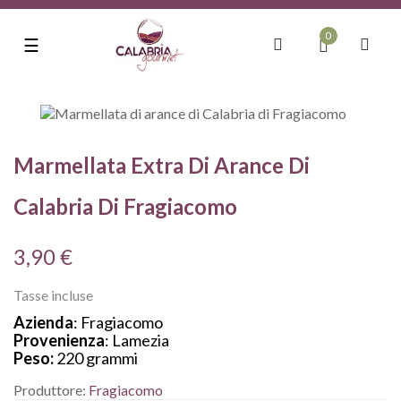
0
navigazione
☰
Toggle
Marmellata Extra Di Arance Di
Calabria Di Fragiacomo
3,90 €
Tasse incluse
Azienda
: Fragiacomo
Provenienza
: Lamezia
Peso:
220 grammi
Produttore:
Fragiacomo