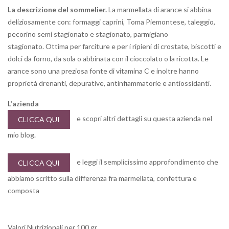
La descrizione del sommelier.
La marmellata di arance si abbina
deliziosamente con: formaggi caprini, Toma Piemontese, taleggio,
pecorino semi stagionato e stagionato, parmigiano
stagionato. Ottima per farciture e per i ripieni di crostate, biscotti e
dolci da forno, da sola o abbinata con il cioccolato o la ricotta. Le
arance sono una preziosa fonte di vitamina C e inoltre hanno
proprietà drenanti, depurative, antinfiammatorie e antiossidanti.
L'azienda
e scopri altri dettagli su questa azienda nel
CLICCA QUI
mio blog.
e leggi il semplicissimo approfondimento che
CLICCA QUI
abbiamo scritto sulla differenza fra marmellata, confettura e
composta
Valori Nutrizionali per 100 gr