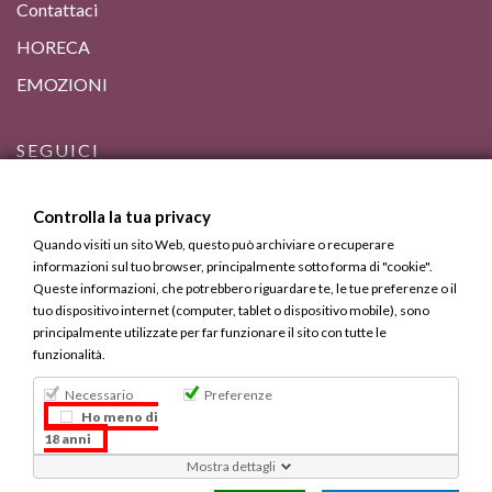
Contattaci
HORECA
EMOZIONI
SEGUICI
Controlla la tua privacy
Quando visiti un sito Web, questo può archiviare o recuperare
informazioni sul tuo browser, principalmente sotto forma di "cookie".
Queste informazioni, che potrebbero riguardare te, le tue preferenze o il
tuo dispositivo internet (computer, tablet o dispositivo mobile), sono
principalmente utilizzate per far funzionare il sito con tutte le
funzionalità.
Necessario
Preferenze
Bevi Responsabilmente, ma Calabrese.
Ho meno di
18 anni
Copyright © 2013 - 2025 Calabria Gourmet. Tutti i diritti
Mostra dettagli
riservati.