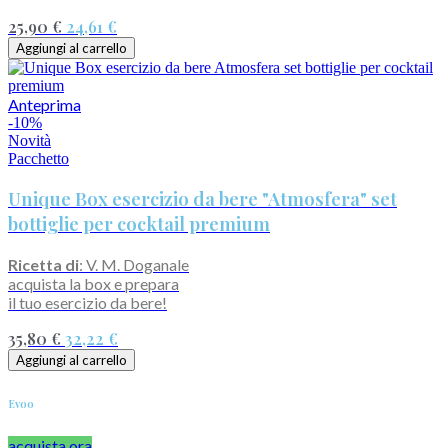
25,90 €
24,61 €
Aggiungi al carrello
Anteprima
-10%
Novità
Pacchetto
Unique Box esercizio da bere "Atmosfera" set
bottiglie per cocktail premium
Ricetta di
: V. M. Doganale
acquista la box e prepara
il tuo esercizio da bere!
35,80 €
32,22 €
Aggiungi al carrello
Evoo
acquista ora