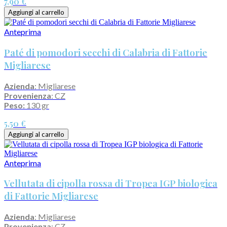
7,90 €
Aggiungi al carrello
Anteprima
Paté di pomodori secchi di Calabria di Fattorie
Migliarese
Azienda
: Migliarese
Provenienza
: CZ
Peso:
130 gr
5,50 €
Aggiungi al carrello
Anteprima
Vellutata di cipolla rossa di Tropea IGP biologica
di Fattorie Migliarese
Azienda
: Migliarese
Provenienza
: CZ