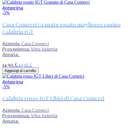
Anteprima
-5%
Casa Comerci Granatu rosato magliocco canino
Calabria IGT
Azienda
: Casa Comerci
Provenienza
: Vibo Valentia
Annata:
14,90 €
14,16 €
Aggiungi al carrello
Anteprima
-5%
Calabria rosso IGT Libici di Casa Comerci
Azienda
: Casa Comerci
Provenienza
: Vibo Valentia
Annata: