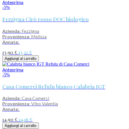
Anteprima
-5%
Fezzigna Cirò rosso DOC biologico
Azienda
: Fezzigna
Provenienza
: Melissa
Annata:
13,90 €
13,21 €
Aggiungi al carrello
Anteprima
-5%
Casa Comerci Refulu bianco Calabria IGT
Azienda
: Casa Comerci
Provenienza
: Vibo Valentia
Annata:
14,90 €
14,16 €
Aggiungi al carrello