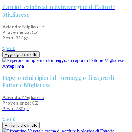
Carciofi calabresi in extravergine di Fattorie
Migliarese
Azienda
: Migliarese
Provenienza
: CZ
Peso:
320 gr
7,90 €
Aggiungi al carrello
Anteprima
Peperoncini ripieni di formaggio di capra di
Fattorie Migliarese
Azienda
: Migliarese
Provenienza
: CZ
Peso:
230 gr
7,90 €
Aggiungi al carrello