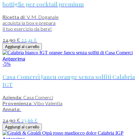
bottiglie per cocktail premium
Ricetta di
: V. M. Doganale
acquista la box e prepara
il tuo esercizio da bere!
24,90 €
22,41 €
Aggiungi al carrello
Anteprima
-5%
Casa Comerci Jancu orange senza solfiti Calabria
IGT
Azienda
: Casa Comerci
Provenienza
: Vibo Valentia
Annata:
24,90 €
23,66 €
Aggiungi al carrello
Anteprima