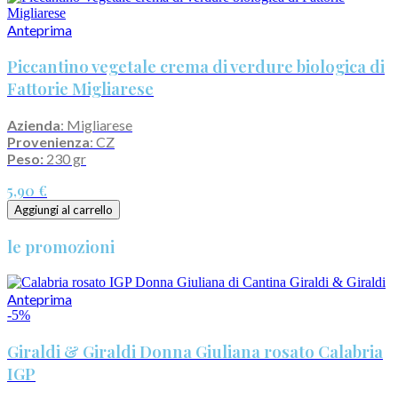
Anteprima
Piccantino vegetale crema di verdure biologica di
Fattorie Migliarese
Azienda
: Migliarese
Provenienza
: CZ
Peso:
230 gr
5,90 €
Aggiungi al carrello
le promozioni
Anteprima
-5%
Giraldi & Giraldi Donna Giuliana rosato Calabria
IGP