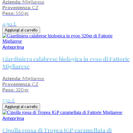
Azienda
: Migliarese
Provenienza
: CZ
Peso:
550 gr
4,90 €
Aggiungi al carrello
Anteprima
Giardiniera calabrese biologica in evoo di Fattorie
Migliarese
Azienda
: Migliarese
Provenienza
: CZ
Peso:
320 gr
7,50 €
Aggiungi al carrello
Anteprima
Cipolla rossa di Tropea IGP caramellata di