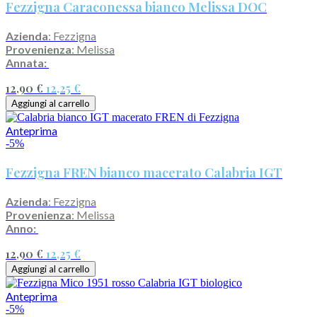
Fezzigna Caraconessa bianco Melissa DOC
Azienda
: Fezzigna
Provenienza
: Melissa
Annata:
12,90 €
12,25 €
Aggiungi al carrello
Anteprima
-5%
Fezzigna FREN bianco macerato Calabria IGT
Azienda
: Fezzigna
Provenienza
: Melissa
Anno:
12,90 €
12,25 €
Aggiungi al carrello
Anteprima
-5%