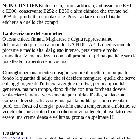
NON CONTIENE:
destrosio, aromi artificiali, antiossidante E301
e E300, conservante E252 e E250 e altra chimica che trovate nel
99% dei prodotti in circolazione. Prova a dare un occhiata in
etichetta a quello che compri.
La descrizione del sommelier
Questa chicca firmata Migliarese è degna rappresentante
dell'insaccato più noto al mondo: LA NDUJA !! La percezione del
piccante è medio alta, dal gusto intenso, persistente e molto
aromatica. Viene realizzata con soli prodotti di prima qualità e sarà la
tua alleata in aperitivi e in cucina.
Consigli:
personalmente consiglio sempre di mettere in un piatto
fondo la quantità di nduja che si desidera mangiare, quella che serve,
e di aggiungere dell'olio extravergine di oliva, per una quantità
generosa, ma non troppo, dopo di che con una forchetta dovete
schiacciare la nduja velocemente per unirla all' olio, schiacciate
come se doveste schiacciare una patata bollita per farla diventare
purè, con forza ed energia, possibilmente a temperatura ambiente, se
vedete che l'insaccato chiama olio non vi trattenete, il risultato deve
essere una crema densa e vellutata, pronta da spalmare !!!
L'azienda
CLICCA QUI
e scopri altri dettagli su questa azienda nel mio blog.