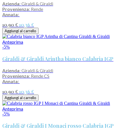
Azienda
: Giraldi & Giraldi
Provenienza
: Rende
Annata:
10,90 €
10,36 €
Aggiungi al carrello
Anteprima
-5%
Giraldi & Giraldi Arintha bianco Calabria IGP
Azienda
: Giraldi & Giraldi
Provenienza
: Rende CS
Annata:
10,90 €
10,36 €
Aggiungi al carrello
Anteprima
-5%
Giraldi & Giraldi I Monaci rosso Calabria IGP