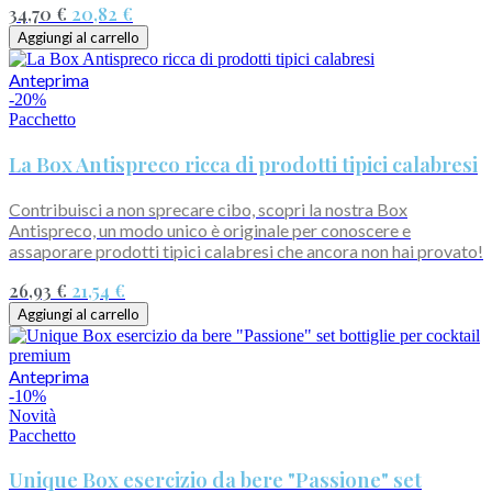
34,70 €
20,82 €
Aggiungi al carrello
Anteprima
-20%
Pacchetto
La Box Antispreco ricca di prodotti tipici calabresi
Contribuisci a non sprecare cibo, scopri la nostra Box
Antispreco, un modo unico è originale per conoscere e
assaporare prodotti tipici calabresi che ancora non hai provato!
26,93 €
21,54 €
Aggiungi al carrello
Anteprima
-10%
Novità
Pacchetto
Unique Box esercizio da bere "Passione" set