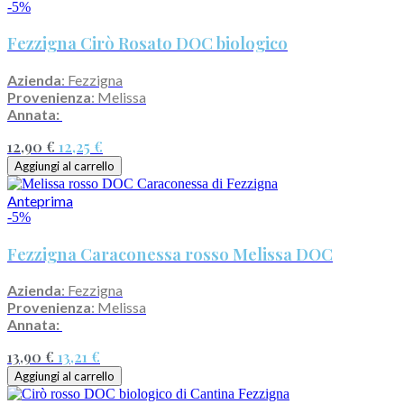
-5%
Fezzigna Cirò Rosato DOC biologico
Azienda
: Fezzigna
Provenienza
: Melissa
Annata:
12,90 €
12,25 €
Aggiungi al carrello
Anteprima
-5%
Fezzigna Caraconessa rosso Melissa DOC
Azienda
: Fezzigna
Provenienza
: Melissa
Annata:
13,90 €
13,21 €
Aggiungi al carrello