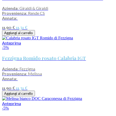
Azienda
: Giraldi & Giraldi
Provenienza
: Rende CS
Annata:
11,90 €
11,31 €
Aggiungi al carrello
Anteprima
-5%
Fezzigna Romido rosato Calabria IGT
Azienda
: Fezzigna
Provenienza
: Melissa
Annata:
11,90 €
11,31 €
Aggiungi al carrello
Anteprima
-5%