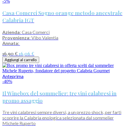
-5%
Casa Comerci Sogno orange metodo ancestrale
Calabria IGT
Azienda
: Casa Comerci
Provenienza
: Vibo Valentia
Annata:
16,90 €
16,06 €
Aggiungi al carrello
Anteprima
-40%
Il Winebox del sommelier: tre vini calabresi in
promo assaggio
Tre vini calabresi sempre diversi, a un prezzo shock, per farti
scoprire la Calabria enologica selezionata dal sommelier
Michele Ruperto