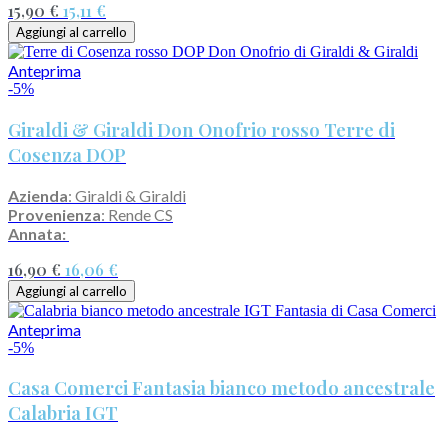
15,90 €
15,11 €
Aggiungi al carrello
Anteprima
-5%
Giraldi & Giraldi Don Onofrio rosso Terre di
Cosenza DOP
Azienda
: Giraldi & Giraldi
Provenienza
: Rende CS
Annata:
16,90 €
16,06 €
Aggiungi al carrello
Anteprima
-5%
Casa Comerci Fantasia bianco metodo ancestrale
Calabria IGT