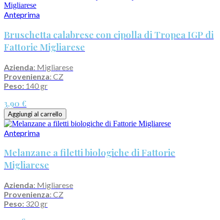
Anteprima
Bruschetta calabrese con cipolla di Tropea IGP di
Fattorie Migliarese
Azienda
: Migliarese
Provenienza
: CZ
Peso:
140 gr
3,90 €
Aggiungi al carrello
Anteprima
Melanzane a filetti biologiche di Fattorie
Migliarese
Azienda
: Migliarese
Provenienza
: CZ
Peso:
320 gr