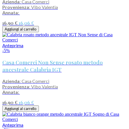
Azienda
: Casa Comerci
Provenienza
: Vibo Valentia
Annata:
16,90 €
16,06 €
Aggiungi al carrello
Anteprima
-5%
Casa Comerci Non Sense rosato metodo
ancestrale Calabria IGT
Azienda
: Casa Comerci
Provenienza
: Vibo Valentia
Annata:
16,90 €
16,06 €
Aggiungi al carrello
Anteprima