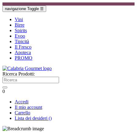
navigazione Toggle
☰
Vini
Birre
Spirits
Evoo
Tipicità
Il Fresco
Apoteca
PROMO
Ricerca Prodotti:
0
Accedi
Il mio account
Carrello
Lista dei desideri
(
)