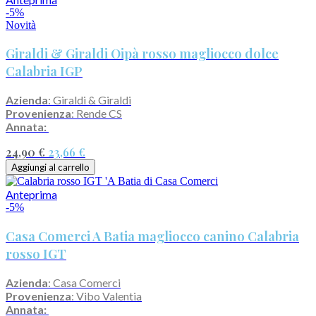
-5%
Novità
Giraldi & Giraldi Oipà rosso magliocco dolce
Calabria IGP
Azienda
: Giraldi & Giraldi
Provenienza
: Rende CS
Annata:
24,90 €
23,66 €
Aggiungi al carrello
Anteprima
-5%
Casa Comerci A Batia magliocco canino Calabria
rosso IGT
Azienda
: Casa Comerci
Provenienza
: Vibo Valentia
Annata: