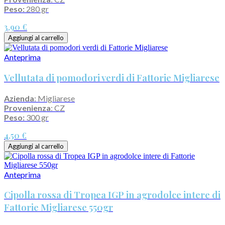
Peso:
280 gr
3,90 €
Aggiungi al carrello
Anteprima
Vellutata di pomodori verdi di Fattorie Migliarese
Azienda
: Migliarese
Provenienza
: CZ
Peso:
300 gr
4,50 €
Aggiungi al carrello
Anteprima
Cipolla rossa di Tropea IGP in agrodolce intere di
Fattorie Migliarese 550gr