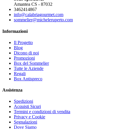
Amantea CS - 87032
3462414867
info@calabriagourmet.com
sommelier@micheleruperto.com
Informazioni
Il Progetto
Blog
Dicono di noi
Promozioni
Box del Sommelier
Tutte le Aziende
Regali
Box Antispreco
Assistenza
Spedizioni
Acquisti Sicuri
Termini e condizioni di vendita
Privacy e Cookie
Segnalazioni
Dove Siamo