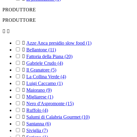
PRODUTTORE
PRODUTTORE



Azze Anca presidio slow food
(1)

Bellantone
(11)

Fattoria della Piana
(20)

Gabriele Crudo
(4)

Il Granatore
(5)

La Collina Verde
(4)

Luigi Caccamo
(1)

Maiorano
(9)

Migliarese
(1)

Nero d'Aspromonte
(15)

Ruffolo
(4)

Salumi di Calabria Gourmet
(10)

Santanna
(6)

Siviglia
(7)