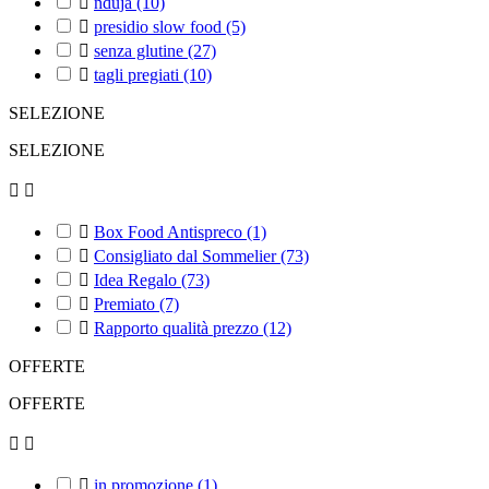

nduja
(10)

presidio slow food
(5)

senza glutine
(27)

tagli pregiati
(10)
SELEZIONE
SELEZIONE



Box Food Antispreco
(1)

Consigliato dal Sommelier
(73)

Idea Regalo
(73)

Premiato
(7)

Rapporto qualità prezzo
(12)
OFFERTE
OFFERTE



in promozione
(1)