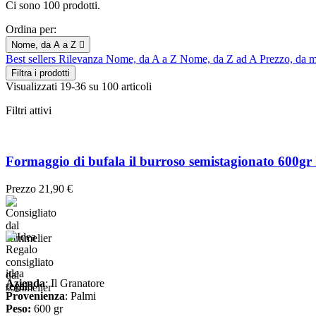
Ci sono 100 prodotti.
Ordina per:
Nome, da A a Z

Best sellers
Rilevanza
Nome, da A a Z
Nome, da Z ad A
Prezzo, da m
Filtra i prodotti
Visualizzati 19-36 su 100 articoli
Filtri attivi
Formaggio di bufala il burroso semistagionato 600gr
Prezzo
21,90 €
consigliato
idea
dal
Azienda
: Il Granatore
regalo
sommelier
Provenienza
: Palmi
Peso:
600 gr