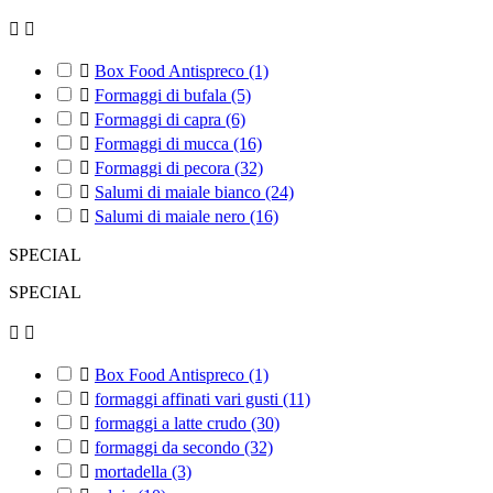



Box Food Antispreco
(1)

Formaggi di bufala
(5)

Formaggi di capra
(6)

Formaggi di mucca
(16)

Formaggi di pecora
(32)

Salumi di maiale bianco
(24)

Salumi di maiale nero
(16)
SPECIAL
SPECIAL



Box Food Antispreco
(1)

formaggi affinati vari gusti
(11)

formaggi a latte crudo
(30)

formaggi da secondo
(32)

mortadella
(3)