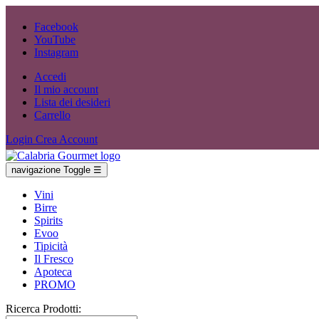
Facebook
YouTube
Instagram
Accedi
Il mio account
Lista dei desideri
Carrello
Login
Crea Account
navigazione Toggle
☰
Vini
Birre
Spirits
Evoo
Tipicità
Il Fresco
Apoteca
PROMO
Ricerca Prodotti: