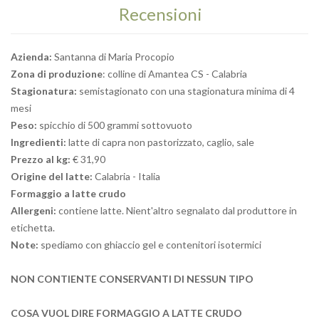
Recensioni
Azienda:
Santanna di Maria Procopio
Zona di produzione
: colline di Amantea CS - Calabria
Stagionatura:
semistagionato con una stagionatura minima di 4
mesi
Peso:
spicchio di 500 grammi sottovuoto
Ingredienti:
latte di capra non pastorizzato, caglio, sale
Prezzo al kg:
€ 31,90
Origine del latte:
Calabria - Italia
Formaggio a latte crudo
Allergeni:
contiene latte. Nient'altro segnalato dal produttore in
etichetta.
Note:
spediamo con ghiaccio gel e contenitori isotermici
NON CONTIENTE CONSERVANTI DI NESSUN TIPO
COSA VUOL DIRE FORMAGGIO A LATTE CRUDO