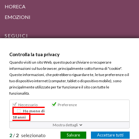
HORECA
EMOZIONI
SEGUICI
Controlla la tua privacy
Quando visiti un sito Web, questo può archiviare o recuperare
informazioni sul tuo browser, principalmente sotto forma di "cookie".
Queste informazioni, che potrebbero riguardare te, le tue preferenze o il
tuo dispositivo internet (computer, tablet o dispositivo mobile), sono
principalmente utilizzate per far funzionare il sito con tutte le
funzionalità.
Necessario
Preferenze
Bevi Responsabilmente, ma Calabrese.
Ho meno di
18 anni
Copyright © 2013 - 2025 Calabria Gourmet. Tutti i diritti
Mostra dettagli
riservati.
2
/
2
selezionato
Salvare
Accettare tutti