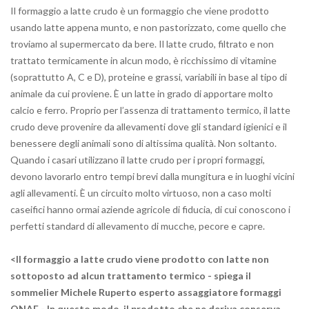
Il formaggio a latte crudo è un formaggio che viene prodotto
usando latte appena munto, e non pastorizzato, come quello che
troviamo al supermercato da bere. Il latte crudo, filtrato e non
trattato termicamente in alcun modo, è ricchissimo di vitamine
(soprattutto A, C e D), proteine e grassi, variabili in base al tipo di
animale da cui proviene. È un latte in grado di apportare molto
calcio e ferro. Proprio per l’assenza di trattamento termico, il latte
crudo deve provenire da allevamenti dove gli standard igienici e il
benessere degli animali sono di altissima qualità. Non soltanto.
Quando i casari utilizzano il latte crudo per i propri formaggi,
devono lavorarlo entro tempi brevi dalla mungitura e in luoghi vicini
agli allevamenti. È un circuito molto virtuoso, non a caso molti
caseifici hanno ormai aziende agricole di fiducia, di cui conoscono i
perfetti standard di allevamento di mucche, pecore e capre.
<Il formaggio a latte crudo viene prodotto con latte non
sottoposto ad alcun trattamento termico - spiega il
sommelier Michele Ruperto esperto assaggiatore formaggi
ONAF - In questo modo, il prodotto che ne deriva conserva