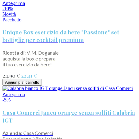
Anteprima
-10%
Novità
Pacchetto
Unique Box esercizio da bere "Passione" set
bottiglie per cocktail premium
Ricetta di
: V. M. Doganale
acquista la box e prepara
il tuo esercizio da bere!
24,90 €
22,41 €
Aggiungi al carrello
Anteprima
-5%
Casa Comerci Jancu orange senza solfiti Calabria
IGT
Azienda
: Casa Comerci
Provenienza
: Vibo Valentia