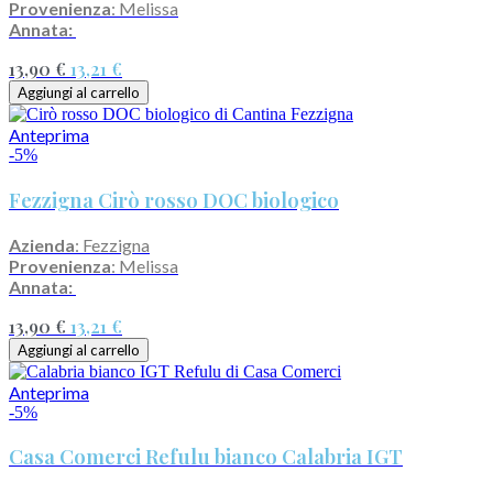
Provenienza
: Melissa
Annata:
13,90 €
13,21 €
Aggiungi al carrello
Anteprima
-5%
Fezzigna Cirò rosso DOC biologico
Azienda
: Fezzigna
Provenienza
: Melissa
Annata:
13,90 €
13,21 €
Aggiungi al carrello
Anteprima
-5%
Casa Comerci Refulu bianco Calabria IGT