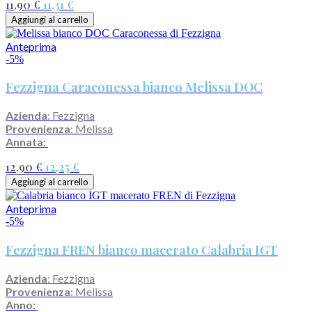
11,90 €
11,31 €
Aggiungi al carrello
Anteprima
-5%
Fezzigna Caraconessa bianco Melissa DOC
Azienda
: Fezzigna
Provenienza
: Melissa
Annata:
12,90 €
12,25 €
Aggiungi al carrello
Anteprima
-5%
Fezzigna FREN bianco macerato Calabria IGT
Azienda
: Fezzigna
Provenienza
: Melissa
Anno: