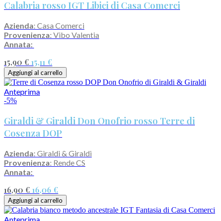
Calabria rosso IGT Libici di Casa Comerci
Azienda
: Casa Comerci
Provenienza
: Vibo Valentia
Annata:
15,90 €
15,11 €
Aggiungi al carrello
Anteprima
-5%
Giraldi & Giraldi Don Onofrio rosso Terre di
Cosenza DOP
Azienda
: Giraldi & Giraldi
Provenienza
: Rende CS
Annata:
16,90 €
16,06 €
Aggiungi al carrello
Anteprima