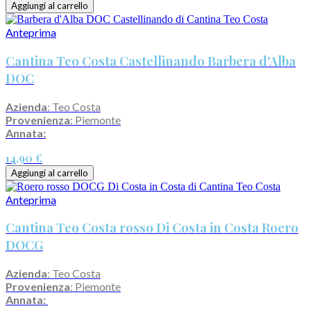
Aggiungi al carrello
Anteprima
Cantina Teo Costa Castellinando Barbera d'Alba
DOC
Azienda
: Teo Costa
Provenienza
: Piemonte
Annata:
14,90 €
Aggiungi al carrello
Anteprima
Cantina Teo Costa rosso Di Costa in Costa Roero
DOCG
Azienda
: Teo Costa
Provenienza
: Piemonte
Annata: