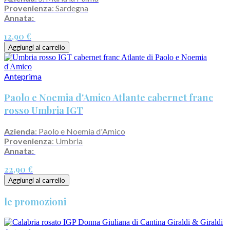
Provenienza
: Sardegna
Annata:
12,90 €
Aggiungi al carrello
Anteprima
Paolo e Noemia d'Amico Atlante cabernet franc
rosso Umbria IGT
Azienda
: Paolo e Noemia d'Amico
Provenienza
: Umbria
Annata:
22,90 €
Aggiungi al carrello
le promozioni