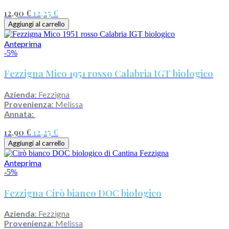
12,90 €
12,25 €
Aggiungi al carrello
Anteprima
-5%
Fezzigna Mico 1951 rosso Calabria IGT biologico
Azienda
: Fezzigna
Provenienza
: Melissa
Annata:
12,90 €
12,25 €
Aggiungi al carrello
Anteprima
-5%
Fezzigna Cirò bianco DOC biologico
Azienda
: Fezzigna
Provenienza
: Melissa