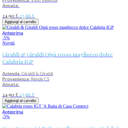
Annata:
24,90 €
23,66 €
Aggiungi al carrello
Anteprima
-5%
Novità
Giraldi & Giraldi Oipà rosso magliocco dolce
Calabria IGP
Azienda
: Giraldi & Giraldi
Provenienza
: Rende CS
Annata:
24,90 €
23,66 €
Aggiungi al carrello
Anteprima
-5%