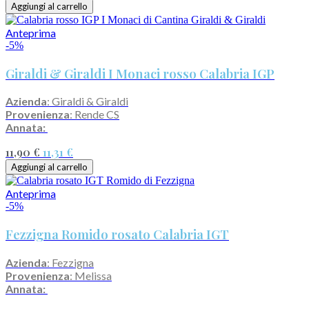
Aggiungi al carrello
Anteprima
-5%
Giraldi & Giraldi I Monaci rosso Calabria IGP
Azienda
: Giraldi & Giraldi
Provenienza
: Rende CS
Annata:
11,90 €
11,31 €
Aggiungi al carrello
Anteprima
-5%
Fezzigna Romido rosato Calabria IGT
Azienda
: Fezzigna
Provenienza
: Melissa
Annata: