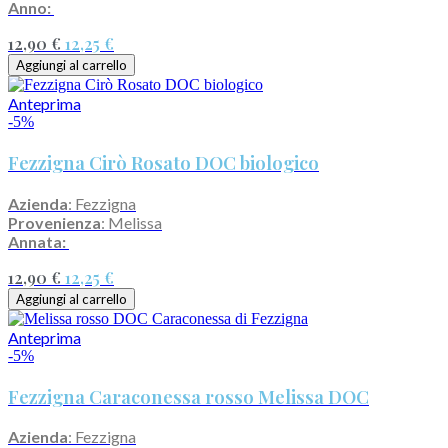
Anno:
12,90 €
12,25 €
Aggiungi al carrello
Anteprima
-5%
Fezzigna Cirò Rosato DOC biologico
Azienda
: Fezzigna
Provenienza
: Melissa
Annata:
12,90 €
12,25 €
Aggiungi al carrello
Anteprima
-5%
Fezzigna Caraconessa rosso Melissa DOC
Azienda
: Fezzigna