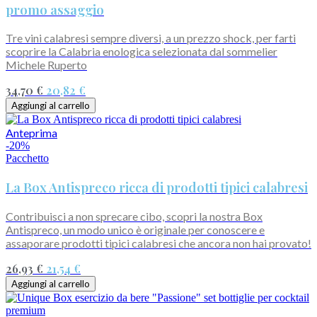
promo assaggio
Tre vini calabresi sempre diversi, a un prezzo shock, per farti
scoprire la Calabria enologica selezionata dal sommelier
Michele Ruperto
34,70 €
20,82 €
Aggiungi al carrello
Anteprima
-20%
Pacchetto
La Box Antispreco ricca di prodotti tipici calabresi
Contribuisci a non sprecare cibo, scopri la nostra Box
Antispreco, un modo unico è originale per conoscere e
assaporare prodotti tipici calabresi che ancora non hai provato!
26,93 €
21,54 €
Aggiungi al carrello