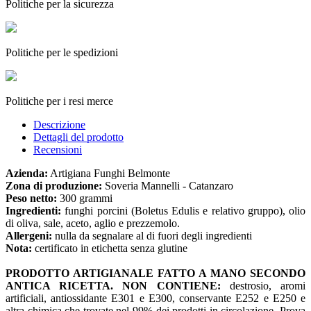
Politiche per la sicurezza
Politiche per le spedizioni
Politiche per i resi merce
Descrizione
Dettagli del prodotto
Recensioni
Azienda:
Artigiana Funghi Belmonte
Zona di produzione:
Soveria Mannelli - Catanzaro
Peso netto:
300 grammi
Ingredienti:
funghi porcini (Boletus Edulis e relativo gruppo), olio
di oliva, sale, aceto, aglio e prezzemolo.
Allergeni:
nulla da segnalare al di fuori degli ingredienti
Nota:
certificato in etichetta senza glutine
PRODOTTO ARTIGIANALE FATTO A MANO SECONDO
ANTICA RICETTA.
NON CONTIENE:
destrosio, aromi
artificiali, antiossidante E301 e E300, conservante E252 e E250 e
altra chimica che trovate nel 99% dei prodotti in circolazione. Prova