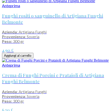
Anteprima
Funghi rositi o sanguinello di Artigiana Funghi
Belmonte
Azienda
: Artigiana Funghi
Provenienza
: Soveria
Peso:
300 gr
4,90 €
Aggiungi al carrello
Anteprima
Crema di Funghi Porcini e Prataioli di Artigiana
Funghi Belmonte
Azienda
: Artigiana Funghi
Provenienza
: Soveria
Peso:
300 gr
6,50 €