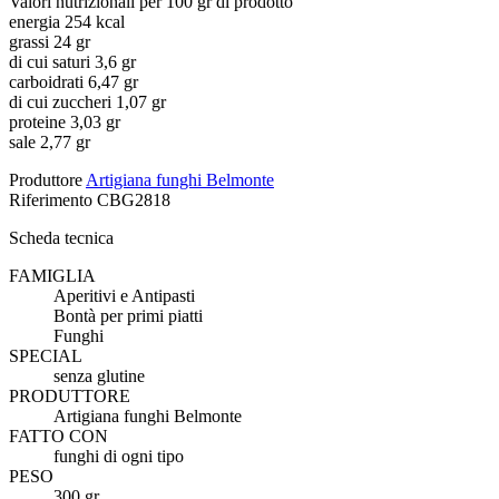
Valori nutrizionali per 100 gr di prodotto
energia 254 kcal
grassi 24 gr
di cui saturi 3,6 gr
carboidrati 6,47 gr
di cui zuccheri 1,07 gr
proteine 3,03 gr
sale 2,77 gr
Produttore
Artigiana funghi Belmonte
Riferimento
CBG2818
Scheda tecnica
FAMIGLIA
Aperitivi e Antipasti
Bontà per primi piatti
Funghi
SPECIAL
senza glutine
PRODUTTORE
Artigiana funghi Belmonte
FATTO CON
funghi di ogni tipo
PESO
300 gr