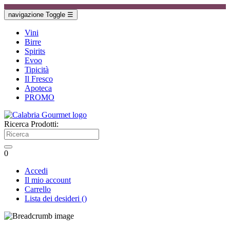
navigazione Toggle
☰
Vini
Birre
Spirits
Evoo
Tipicità
Il Fresco
Apoteca
PROMO
Ricerca Prodotti:
0
Accedi
Il mio account
Carrello
Lista dei desideri
(
)