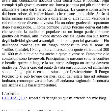
avere una colorazione nocciola dalla forma tozza e robusta. Negli
esemplari più giovani assume una forma panciuta poi più cilindrica e
allungata e varia dai 5 ai 20 cm di altezza. La carne è consistente e
dal buon odore, di colore bianco che rimane immutabile. Se lo si
taglia rimane sempre bianca a differenza di altri funghi velenosi la
cui colorazione diventa olivastra. Ha un odore gradevole soprattutto
dopo l’essicazione. Il nome comune Fungo Porcino deriva dal fatto
che secondo la tradizione popolare era un fungo particolarmente
gradito dai maiali, altri invece dicono che sia legato alla sua forma
degli individui giovani assomigliano tanto a porcini grassottelli. Fin
dall’epoca romana era un fungo riconosciuto con il nome di
“suillus”(maiale). I Funghi Porcini crescono a quote variabili dai 300
ai 1600 m di altitudine ma anche a quote diverse se l’ambiente e le
condizioni sono favorevoli. Principalmente nascono sotto le conifere
e betulle, querce e faggi e la sua carne sviluppa un aroma davvero
gradevole. Non a caso dal punto di vista gastronomico ed alimentare
sono i funghi più ricercati e stimati per l’essiccazione. Il Fungo
Porcino lo si può trovare dai mesi caldi dell’estate fino ad autunno
inoltrato, comunque varia in base all’andatura stagionale: è contraria
alla siccità e alle basse temperature.
L'azienda
CLICCA QUI
e scopri altri dettagli su questa azienda nel mio blog.