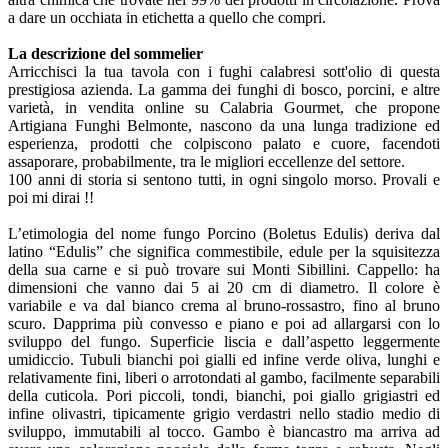
a dare un occhiata in etichetta a quello che compri.
La descrizione del sommelier
Arricchisci la tua tavola con i fughi calabresi sott'olio di questa
prestigiosa azienda. La gamma dei funghi di bosco, porcini, e altre
varietà, in vendita online su Calabria Gourmet, che propone
Artigiana Funghi Belmonte, nascono da una lunga tradizione ed
esperienza, prodotti che colpiscono palato e cuore, facendoti
assaporare, probabilmente, tra le migliori eccellenze del settore.
100 anni di storia si sentono tutti, in ogni singolo morso. Provali e
poi mi dirai !!
L’etimologia del nome fungo Porcino (Boletus Edulis) deriva dal
latino “Edulis” che significa commestibile, edule per la squisitezza
della sua carne e si può trovare sui Monti Sibillini. Cappello: ha
dimensioni che vanno dai 5 ai 20 cm di diametro. Il colore è
variabile e va dal bianco crema al bruno-rossastro, fino al bruno
scuro. Dapprima più convesso e piano e poi ad allargarsi con lo
sviluppo del fungo. Superficie liscia e dall’aspetto leggermente
umidiccio. Tubuli bianchi poi gialli ed infine verde oliva, lunghi e
relativamente fini, liberi o arrotondati al gambo, facilmente separabili
della cuticola. Pori piccoli, tondi, bianchi, poi giallo grigiastri ed
infine olivastri, tipicamente grigio verdastri nello stadio medio di
sviluppo, immutabili al tocco. Gambo è biancastro ma arriva ad