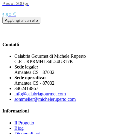
Peso:
300 gr
5,90 €
Aggiungi al carrello
Contatti
Calabria Gourmet di Michele Ruperto
C.F. - RPRMHL84L24G317K
Sede legale:
Amantea CS - 87032
Sede operativa:
Amantea CS - 87032
3462414867
info@calabriagourmet.com
sommelier@micheleruperto.com
Informazioni
Il Progetto
Blog
Dicono di noi