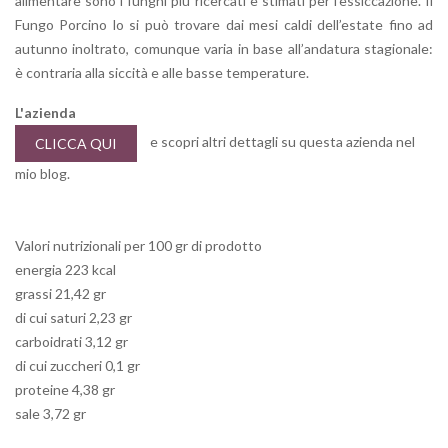
alimentare sono i funghi più ricercati e stimati per l’essiccazione. Il
Fungo Porcino lo si può trovare dai mesi caldi dell’estate fino ad
autunno inoltrato, comunque varia in base all’andatura stagionale:
è contraria alla siccità e alle basse temperature.
L'azienda
e scopri altri dettagli su questa azienda nel
CLICCA QUI
mio blog.
Valori nutrizionali per 100 gr di prodotto
energia 223 kcal
grassi 21,42 gr
di cui saturi 2,23 gr
carboidrati 3,12 gr
di cui zuccheri 0,1 gr
proteine 4,38 gr
sale 3,72 gr