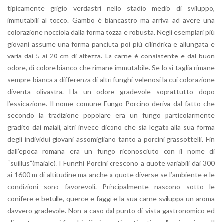
tipicamente grigio verdastri nello stadio medio di sviluppo,
immutabili al tocco. Gambo è biancastro ma arriva ad avere una
colorazione nocciola dalla forma tozza e robusta. Negli esemplari più
giovani assume una forma panciuta poi più cilindrica e allungata e
varia dai 5 ai 20 cm di altezza. La carne è consistente e dal buon
odore, di colore bianco che rimane immutabile. Se lo si taglia rimane
sempre bianca a differenza di altri funghi velenosi la cui colorazione
diventa olivastra. Ha un odore gradevole soprattutto dopo
l’essicazione. Il nome comune Fungo Porcino deriva dal fatto che
secondo la tradizione popolare era un fungo particolarmente
gradito dai maiali, altri invece dicono che sia legato alla sua forma
degli individui giovani assomigliano tanto a porcini grassottelli. Fin
dall’epoca romana era un fungo riconosciuto con il nome di
“suillus”(maiale). I Funghi Porcini crescono a quote variabili dai 300
ai 1600 m di altitudine ma anche a quote diverse se l’ambiente e le
condizioni sono favorevoli. Principalmente nascono sotto le
conifere e betulle, querce e faggi e la sua carne sviluppa un aroma
davvero gradevole. Non a caso dal punto di vista gastronomico ed