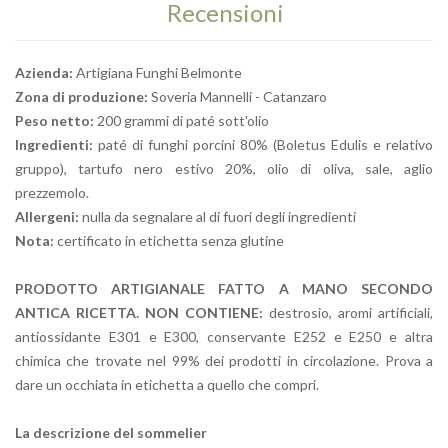
Recensioni
Azienda:
Artigiana Funghi Belmonte
Zona di produzione:
Soveria Mannelli - Catanzaro
Peso netto:
200 grammi di paté sott'olio
Ingredienti:
paté di funghi porcini 80% (Boletus Edulis e relativo
gruppo), tartufo nero estivo 20%, olio di oliva, sale, aglio
prezzemolo.
Allergeni:
nulla da segnalare al di fuori degli ingredienti
Nota:
certificato in etichetta senza glutine
PRODOTTO ARTIGIANALE FATTO A MANO SECONDO
ANTICA RICETTA.
NON CONTIENE:
destrosio, aromi artificiali,
antiossidante E301 e E300, conservante E252 e E250 e altra
chimica che trovate nel 99% dei prodotti in circolazione. Prova a
dare un occhiata in etichetta a quello che compri.
La descrizione del sommelier