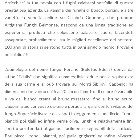
Arricchisci la tua tavola con i fughi calabresi sott'olio di questa
prestigiosa azienda. La gamma dei funghi di bosco, porcini, e altre
varietà, in vendita online su Calabria Gourmet, che propone
Artigiana Funghi Belmonte, nascono da una lunga tradizione ed
esperienza, prodotti che colpiscono palato e cuore, facendoti
assaporare, probabilmente, tra le migliori eccellenze del settore.
100 anni di storia si sentono tutti, in ogni singolo morso. Provali e
poi mi dirai !!
L’etimologia del nome fungo Porcino (Boletus Edulis) deriva dal
latino “Edulis” che significa commestibile, edule per la squisitezza
della sua carne e si può trovare sui Monti Sibillini. Cappello: ha
dimensioni che vanno dai 5 ai 20 cm di diametro. Il colore è variabile
e va dal bianco crema al bruno-rossastro, fino al bruno scuro.
Dapprima più convesso e piano e poi ad allargarsi con lo sviluppo del
fungo. Superficie liscia e dall’aspetto leggermente umidiccio. Tubuli
bianchi poi gialli ed infine verde oliva, lunghi e relativamente fini,
liberi o arrotondati al gambo, facilmente separabili della cuticola.
Pori piccoli, tondi, bianchi, poi giallo grigiastri ed infine olivastri,