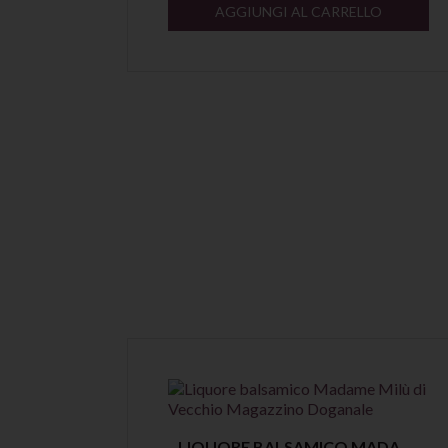
LO
AGGIUNGI AL CARRELLO
Anteprima
AMARO SPIRITO MERAVIGLIOSO DI VECCHIO MAGAZZINO DOGANALE
LIQUORE BALSAMICO MADAME MILÙ DI VECCHIO MAGAZZINO DOGANALE