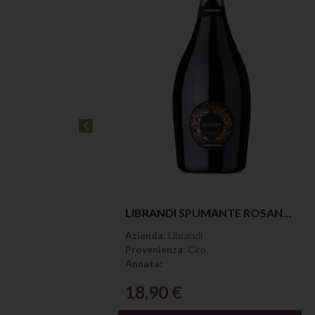
Anteprima
LIBRANDI DUCA SAN FELICE CIRÒ ROSSO SUPERIORE RISERVA DOC
LIBRANDI SPUMANTE ROSANETI BRUT ROSÈ CHAMPENOIS VSQ
Azienda
: Librandi
Provenienza
: Cirò
Annata:
18,90 €