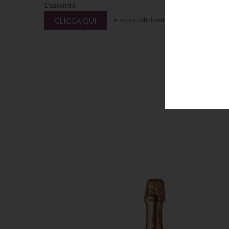
L'azienda
e scopri altri dettagli su Librandi ne
CLICCA QUI