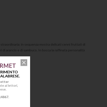
straordinaria: in sequenza mostra delicati cenni fruttati di
i di arancio e di sambuco. In bocca la raffinata personalità
URMET
he.
FERIMENTO
ALABRESE.
letter
e ai lettori,
mese.
14867.