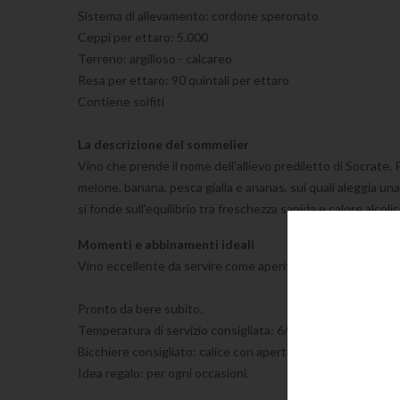
Sistema di allevamento: cordone speronato
Ceppi per ettaro: 5.000
Terreno:
argilloso - calcareo
Resa per ettaro: 90 quintali per ettaro
Contiene solfiti
La descrizione del sommelier
Vino che prende il nome dell’allievo prediletto di Socrate. 
melone, banana, pesca gialla e ananas, sui quali aleggia una
si fonde sull'equilibrio tra freschezza sapida e calore alco
Momenti e abbinamenti ideali
Vino eccellente da servire come aperitivo e antipasti di mar
Pronto da bere subito.
Temperatura di servizio consigliata: 6/8 gradi
Bicchiere consigliato: calice con apertura media
Idea regalo: per ogni occasioni.