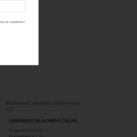
Anteprima
LIBRANDI CALAONDA CALABRIA ROSSO IGT
Azienda
: Librandi
Provenienza
: Cirò