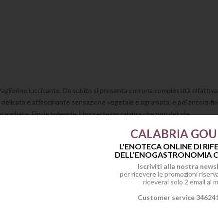
Paglierino luccicante. Da subito si presenta con una complessità olfattiva 
 delicata e affascinante sensazione vegetale e agrumata, e poi ancora fior
lico garbato. Finale lodevole. Una certezza calabra che non delude.
CALABRIA GO
e. Ottimo con primi e secondi di pesce delicati, al forno, con salse bianc
L'ENOTECA ONLINE DI RI
DELL'ENOGASTRONOMIA C
Iscriviti alla nostra news
per ricevere le promozioni riservat
riceverai solo 2 email al 
Customer service 34624