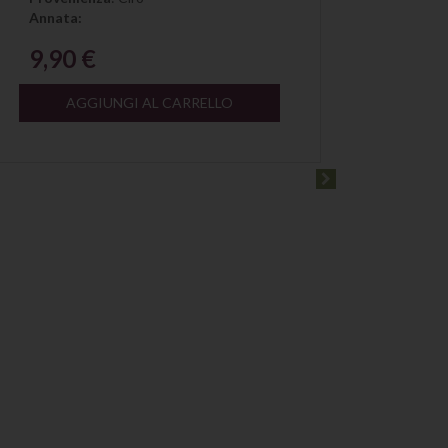
Annata:
9,90 €
AGGIUNGI AL CARRELLO
Azien
Proven
Annat
20,