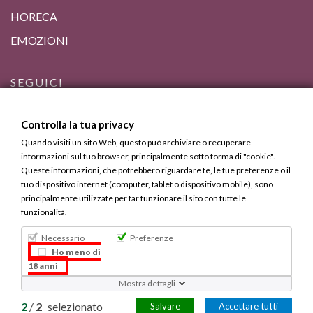
HORECA
EMOZIONI
SEGUICI
Controlla la tua privacy
Quando visiti un sito Web, questo può archiviare o recuperare
informazioni sul tuo browser, principalmente sotto forma di "cookie".
Queste informazioni, che potrebbero riguardare te, le tue preferenze o il
tuo dispositivo internet (computer, tablet o dispositivo mobile), sono
principalmente utilizzate per far funzionare il sito con tutte le
funzionalità.
Necessario
Preferenze
Bevi Responsabilmente, ma Calabrese.
Ho meno di
18 anni
Copyright © 2013 - 2025 Calabria Gourmet. Tutti i diritti
Mostra dettagli
riservati.
2
/
2
selezionato
Salvare
Accettare tutti