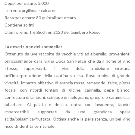
Ceppi per ettaro: 5.000
Terreno:
argilloso - calcareo
Resa per ettaro: 80 quintali per ettaro
Contiene solfiti
Ultimi premi: Tre Bicchieri 2023 del Gambero Rosso
La descrizione del sommelier
Ottenuto da uve raccolte da vecchie viti ad alberello, provenienti
principalmente dalla vigna
Duca San Felice
che dà il nome al vino
stesso, rappresenta il vino della tradizione cirotana
nell'interpretazione della cantina stessa. Roso rubino di grande
vivacità. Impatto olfattivo di arancia rossa, tamarindo, felce, pietra
focaia, con ricordi lontani di glicine, cannella, pepe bianco,
confettura di lamponi, sciroppo di melograno, ginepro e caramella al
rabarbaro. Al palato è deciso, entra con invadenza, tannini
impercettibili supportati da una grandiosa spalla
acida/balsamica/fruttata. Ottima anche la persistenza, un bel vino
ricco di identità territoriale.