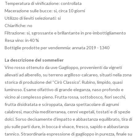
Temperatura di vinificazione: controllata
Macerazione sulle bucce: si, circa 10 giorni
Utilizzo di lieviti selezionati: si
Chiarifiche: no
Filtrazione: si, sgrossante e brillantante in pre-imbottigliamento
Resa vino: in 40 %
Bottiglie prodotte per vendemmia: annata 2019 - 1340
La descrizione del sommelier
Vino rosso ottenuto da uve Gaglioppo, provenienti da vigneti
allevati ad alberello, su terreno argilloso-calcareo, situati nella zona
storica di produzione del “Cirò Classico”. Rubino, limpido, quasi
luminoso. Esame olfattivo di grande eleganza, naso profondo e
vicino al complesso pieno. Frutta rossa, sottobosco, fiori secchi,
frutta disidratata e sciroppata, danza spettacolare di agrumi
calabresi, macchia mediterranea, cenni vegetali, tostati e di spezie
dolci. Sorso decisamente d'impatto e abbastanza equilibrato, tira di
piu sulle parti dure, in bocca è vivace, fresco, sapido e abbastanza
tannico. Straordinaria espressione di gaglioppo in purezza, finale su