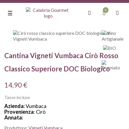
0
navigazione
☰
Toggle
Cantina Vigneti Vumbaca Cirò Rosso
Classico Superiore DOC Biologico
14,90 €
Tasse incluse
Azienda:
Vumbaca
Provenienza
: Cirò
Annata:
Produttore:
Vigneti Vumbaca