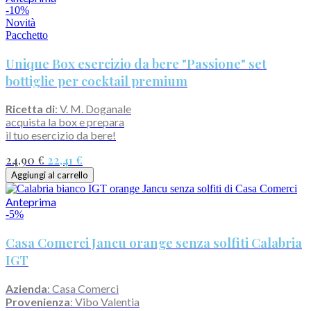
-10%
Novità
Pacchetto
Unique Box esercizio da bere "Passione" set
bottiglie per cocktail premium
Ricetta di
: V. M. Doganale
acquista la box e prepara
il tuo esercizio da bere!
24,90 €
22,41 €
Aggiungi al carrello
Anteprima
-5%
Casa Comerci Jancu orange senza solfiti Calabria
IGT
Azienda
: Casa Comerci
Provenienza
: Vibo Valentia