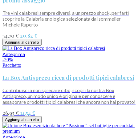
promo assaggio
Tre vini calabresi sempre diversi, a un prezzo shock, per farti
scoprire la Calabria enologica selezionata dal sommelier
Michele Ruperto
34,70 €
20,82 €
Aggiungi al carrello
Anteprima
-20%
Pacchetto
La Box Antispreco ricca di prodotti tipici calabresi
Contribuisci a non sprecare cibo, scopri la nostra Box
Antispreco, un modo unico è originale per conoscere e
assaporare prodotti tipici calabresi che ancora non hai provato!
26,93 €
21,54 €
Aggiungi al carrello
Anteprima