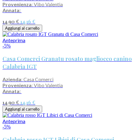
Provenienza
: Vibo Valentia
Annata:
14,90 €
14,16 €
Aggiungi al carrello
Anteprima
-5%
Casa Comerci Granatu rosato magliocco canino
Calabria IGT
Azienda
: Casa Comerci
Provenienza
: Vibo Valentia
Annata:
14,90 €
14,16 €
Aggiungi al carrello
Anteprima
-5%
Calabria rosso IGT Libici di Casa Comerci