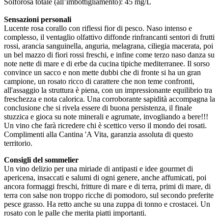
Solforosa totale (all’imbottigliamento): 45 mg/L
Sensazioni personali
Lucente rosa corallo con riflessi fior di pesco. Naso intenso e
complesso, il ventaglio olfattivo diffonde rinfrancanti sentori di frutti
rossi, arancia sanguinella, anguria, melagrana, ciliegia macerata, poi
un bel mazzo di fiori rossi freschi, e infine come terzo naso danza su
note nette di mare e di erbe da cucina tipiche mediterranee. Il sorso
convince un sacco e non mette dubbi che di fronte si ha un gran
campione, un rosato ricco di carattere che non teme confronti,
all'assaggio la struttura è piena, con un impressionante equilibrio tra
freschezza e nota calorica. Una corroborante sapidità accompagna la
conclusione che si rivela essere di buona persistenza, il finale
stuzzica e gioca su note minerali e agrumate, invogliando a bere!!!
Un vino che farà ricredere chi è scettico verso il mondo dei rosati.
Complimenti alla Cantina 'A Vita, garanzia assoluta di questo
territorio.
Consigli del sommelier
Un vino delizio per una miriade di antipasti e idee gourmet di
apericena, insaccati e salumi di ogni genere, anche affumicati, poi
ancora formaggi freschi, fritture di mare e di terra, primi di mare, di
terra con salse non troppo ricche di pomodoro, sul secondo preferite
pesce grasso. Ha retto anche su una zuppa di tonno e crostacei. Un
rosato con le palle che merita piatti importanti.