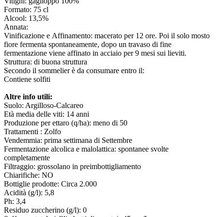
Vitigni: gaglioppo 100%
Formato: 75 cl
Alcool: 13,5%
Annata:
Vinificazione e Affinamento: macerato per 12 ore. Poi il solo mosto
fiore fermenta spontaneamente, dopo un travaso di fine
fermentazione viene affinato in acciaio per 9 mesi sui lieviti.
Struttura: di buona struttura
Secondo il sommelier è da consumare entro il:
Contiene solfiti
Altre info utili:
Suolo: Argilloso-Calcareo
Età media delle viti: 14 anni
Produzione per ettaro (q/ha): meno di 50
Trattamenti : Zolfo
Vendemmia: prima settimana di Settembre
Fermentazione alcolica e malolattica: spontanee svolte
completamente
Filtraggio: grossolano in preimbottigliamento
Chiarifiche: NO
Bottiglie prodotte: Circa 2.000
Acidità (g/l): 5,8
Ph: 3,4
Residuo zuccherino (g/l): 0