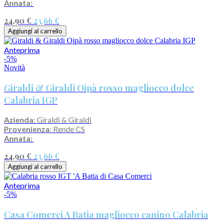
Annata:
24,90 €
23,66 €
Aggiungi al carrello
Anteprima
-5%
Novità
Giraldi & Giraldi Oipà rosso magliocco dolce
Calabria IGP
Azienda
: Giraldi & Giraldi
Provenienza
: Rende CS
Annata:
24,90 €
23,66 €
Aggiungi al carrello
Anteprima
-5%
Casa Comerci A Batia magliocco canino Calabria