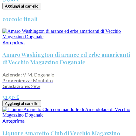
Aggiungi al carrello
coccole finali
Anteprima
Amaro Washington di arance ed erbe amaricanti
di Vecchio Magazzino Doganale
Azienda
: V. M. Doganale
Provenienza
: Montalto
Gradazione:
28%
32,90 €
Aggiungi al carrello
Anteprima
Liquore Amaretto Club di Vecchio Magazzino