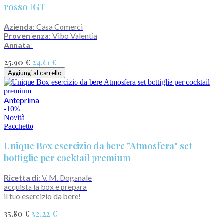
rosso IGT
Azienda
: Casa Comerci
Provenienza
: Vibo Valentia
Annata:
25,90 €
24,61 €
Aggiungi al carrello
Anteprima
-10%
Novità
Pacchetto
Unique Box esercizio da bere "Atmosfera" set
bottiglie per cocktail premium
Ricetta di
: V. M. Doganale
acquista la box e prepara
il tuo esercizio da bere!
35,80 €
32,22 €