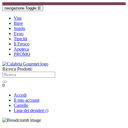
navigazione Toggle
☰
Vini
Birre
Spirits
Evoo
Tipicità
Il Fresco
Apoteca
PROMO
Ricerca Prodotti:
0
Accedi
Il mio account
Carrello
Lista dei desideri
(
)