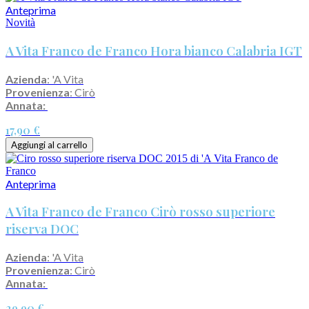
Anteprima
Novità
A Vita Franco de Franco Hora bianco Calabria IGT
Azienda
: 'A Vita
Provenienza
: Cirò
Annata:
17,90 €
Aggiungi al carrello
Anteprima
A Vita Franco de Franco Cirò rosso superiore
riserva DOC
Azienda
: 'A Vita
Provenienza
: Cirò
Annata:
29,90 €