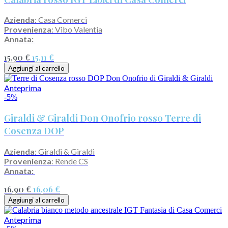
Azienda
: Casa Comerci
Provenienza
: Vibo Valentia
Annata:
15,90 €
15,11 €
Aggiungi al carrello
Anteprima
-5%
Giraldi & Giraldi Don Onofrio rosso Terre di
Cosenza DOP
Azienda
: Giraldi & Giraldi
Provenienza
: Rende CS
Annata:
16,90 €
16,06 €
Aggiungi al carrello
Anteprima