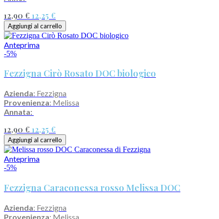
12,90 €
12,25 €
Aggiungi al carrello
Anteprima
-5%
Fezzigna Cirò Rosato DOC biologico
Azienda
: Fezzigna
Provenienza
: Melissa
Annata:
12,90 €
12,25 €
Aggiungi al carrello
Anteprima
-5%
Fezzigna Caraconessa rosso Melissa DOC
Azienda
: Fezzigna
Provenienza
: Melissa