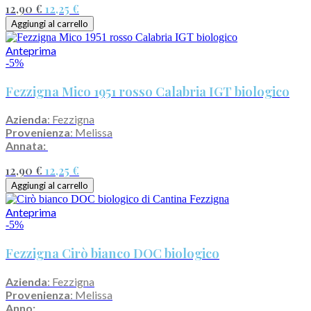
12,90 €
12,25 €
Aggiungi al carrello
Anteprima
-5%
Fezzigna Mico 1951 rosso Calabria IGT biologico
Azienda
: Fezzigna
Provenienza
: Melissa
Annata:
12,90 €
12,25 €
Aggiungi al carrello
Anteprima
-5%
Fezzigna Cirò bianco DOC biologico
Azienda
: Fezzigna
Provenienza
: Melissa
Anno: