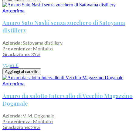
Anteprima
Amaro Sato Nashi senza zucchero di Satoyama
distillery
Azienda
: Satoyama distillery
Provenienza
: Montalto
Gradazione:
35%
35,90 €
Aggiungi al carrello
Anteprima
Amaro da salotto Intervallo di Vecchio Magazzino
Doganale
Azienda
: V. M. Doganale
Provenienza
: Montalto
Gradazione:
28%