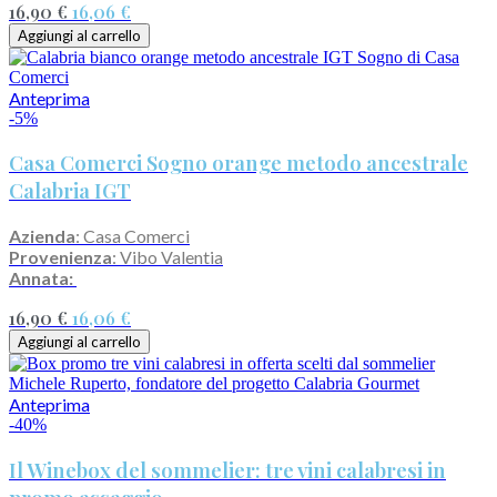
16,90 €
16,06 €
Aggiungi al carrello
Anteprima
-5%
Casa Comerci Sogno orange metodo ancestrale
Calabria IGT
Azienda
: Casa Comerci
Provenienza
: Vibo Valentia
Annata:
16,90 €
16,06 €
Aggiungi al carrello
Anteprima
-40%
Il Winebox del sommelier: tre vini calabresi in