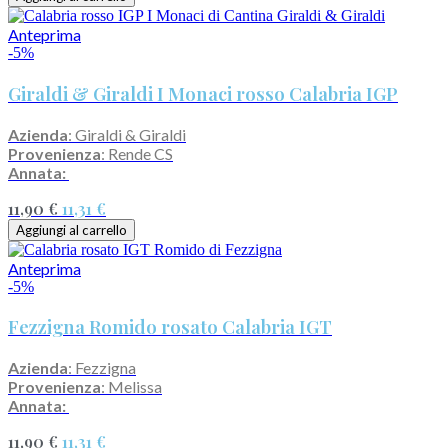
Anteprima
-5%
Giraldi & Giraldi I Monaci rosso Calabria IGP
Azienda
: Giraldi & Giraldi
Provenienza
: Rende CS
Annata:
11,90 €
11,31 €
Aggiungi al carrello
Anteprima
-5%
Fezzigna Romido rosato Calabria IGT
Azienda
: Fezzigna
Provenienza
: Melissa
Annata:
11,90 €
11,31 €