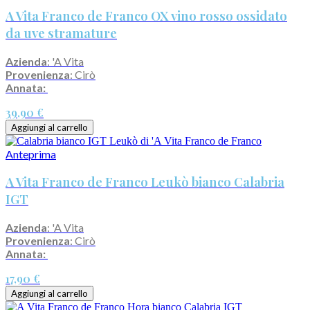
A Vita Franco de Franco OX vino rosso ossidato
da uve stramature
Azienda
: 'A Vita
Provenienza
: Cirò
Annata:
39,90 €
Aggiungi al carrello
Anteprima
A Vita Franco de Franco Leukò bianco Calabria
IGT
Azienda
: 'A Vita
Provenienza
: Cirò
Annata:
17,90 €
Aggiungi al carrello