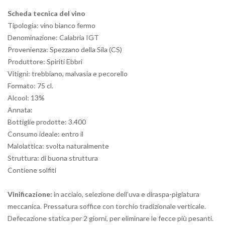
Scheda tecnica del vino
Tipologia: vino bianco fermo
Denominazione: Calabria IGT
Provenienza: Spezzano della Sila (CS)
Produttore: Spiriti Ebbri
Vitigni: trebbiano, malvasia e pecorello
Formato: 75 cl.
Alcool: 13%
Annata:
Bottiglie prodotte: 3.400
Consumo ideale: entro il
Malolattica: svolta naturalmente
Struttura: di buona struttura
Contiene solfiti
Vinificazione:
in acciaio, selezione dell’uva e diraspa-pigiatura
meccanica. Pressatura soffice con torchio tradizionale verticale.
Defecazione statica per 2 giorni, per eliminare le fecce più pesanti.