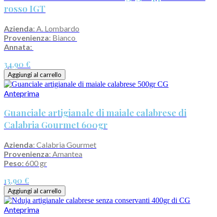
rosso IGT
Azienda
: A. Lombardo
Provenienza
: Bianco
Annata:
34,90 €
Aggiungi al carrello
Anteprima
Guanciale artigianale di maiale calabrese di
Calabria Gourmet 600gr
Azienda
: Calabria Gourmet
Provenienza
: Amantea
Peso:
600 gr
13,90 €
Aggiungi al carrello
Anteprima