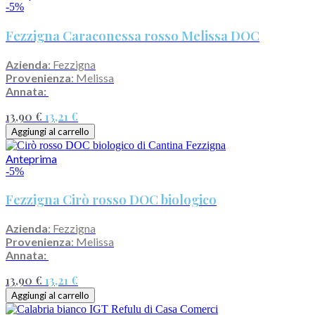
-5%
Fezzigna Caraconessa rosso Melissa DOC
Azienda
: Fezzigna
Provenienza
: Melissa
Annata:
13,90 €
13,21 €
Aggiungi al carrello
Anteprima
-5%
Fezzigna Cirò rosso DOC biologico
Azienda
: Fezzigna
Provenienza
: Melissa
Annata:
13,90 €
13,21 €
Aggiungi al carrello