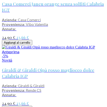
Casa Comerci Jancu orange senza solfiti Calabria
IGT
Azienda
: Casa Comerci
Provenienza
: Vibo Valentia
Annata:
24,90 €
23,66 €
Aggiungi al carrello
Anteprima
-5%
Novità
Giraldi & Giraldi Oipà rosso magliocco dolce
Calabria IGP
Azienda
: Giraldi & Giraldi
Provenienza
: Rende CS
Annata:
24,90 €
23,66 €