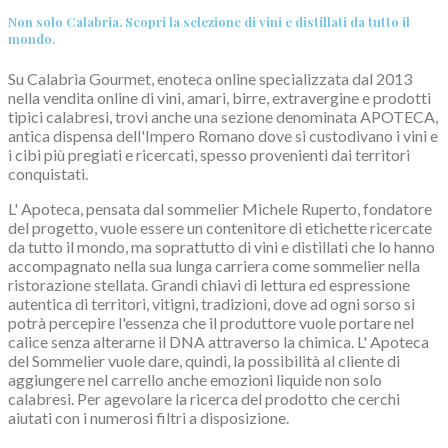
Non solo Calabria. Scopri la selezione di vini e distillati da tutto il
mondo.
Su Calabria Gourmet, enoteca online specializzata dal 2013
nella vendita online di vini, amari, birre, extravergine e prodotti
tipici calabresi, trovi anche una sezione denominata APOTECA,
antica dispensa dell'Impero Romano dove si custodivano i vini e
i cibi più pregiati e ricercati, spesso provenienti dai territori
conquistati.
L' Apoteca, pensata dal sommelier Michele Ruperto, fondatore
del progetto, vuole essere un contenitore di etichette ricercate
da tutto il mondo, ma soprattutto di vini e distillati che lo hanno
accompagnato nella sua lunga carriera come sommelier nella
ristorazione stellata. Grandi chiavi di lettura ed espressione
autentica di territori, vitigni, tradizioni, dove ad ogni sorso si
potrà percepire l'essenza che il produttore vuole portare nel
calice senza alterarne il DNA attraverso la chimica. L' Apoteca
del Sommelier vuole dare, quindi, la possibilità al cliente di
aggiungere nel carrello anche emozioni liquide non solo
calabresi. Per agevolare la ricerca del prodotto che cerchi
aiutati con i numerosi filtri a disposizione.