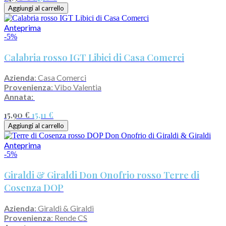
Aggiungi al carrello
Anteprima
-5%
Calabria rosso IGT Libici di Casa Comerci
Azienda
: Casa Comerci
Provenienza
: Vibo Valentia
Annata:
15,90 €
15,11 €
Aggiungi al carrello
Anteprima
-5%
Giraldi & Giraldi Don Onofrio rosso Terre di
Cosenza DOP
Azienda
: Giraldi & Giraldi
Provenienza
: Rende CS