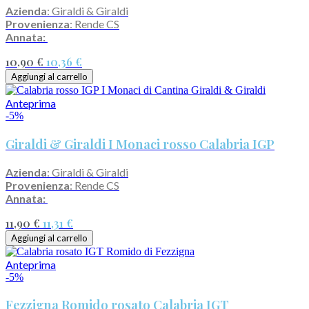
Azienda
: Giraldi & Giraldi
Provenienza
: Rende CS
Annata:
10,90 €
10,36 €
Aggiungi al carrello
Anteprima
-5%
Giraldi & Giraldi I Monaci rosso Calabria IGP
Azienda
: Giraldi & Giraldi
Provenienza
: Rende CS
Annata:
11,90 €
11,31 €
Aggiungi al carrello
Anteprima
-5%
Fezzigna Romido rosato Calabria IGT