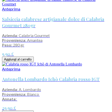
Anteprima
Salsiccia calabrese artigianale dolce di Calabria
Gourmet 280gr
Azienda
: Calabria Gourmet
Provenienza
: Amantea
Peso:
280 gr
9,90 €
Aggiungi al carrello
Anteprima
Antonella Lombardo Ichò Calabria rosso IGT
Azienda
: A. Lombardo
Provenienza
: Bianco
Annata:
29,90 €