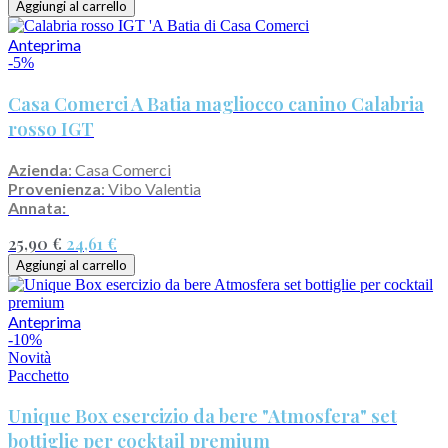
Aggiungi al carrello
Anteprima
-5%
Casa Comerci A Batia magliocco canino Calabria
rosso IGT
Azienda
: Casa Comerci
Provenienza
: Vibo Valentia
Annata:
25,90 €
24,61 €
Aggiungi al carrello
Anteprima
-10%
Novità
Pacchetto
Unique Box esercizio da bere "Atmosfera" set
bottiglie per cocktail premium