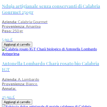
Nduja artigianale senza conservanti di Calabria
Gourmet 250gr
Azienda
: Calabria Gourmet
Provenienza
: Amantea
Peso:
250 gr
5,90 €
Aggiungi al carrello
Anteprima
Antonella Lombardo Charà rosato bio Calabria
IGT
Azienda
: A. Lombardo
Provenienza
: Bianco
Annata:
25,90 €
Aggiungi al carrello