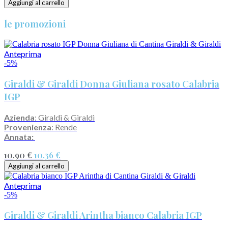
Aggiungi al carrello
le promozioni
Anteprima
-5%
Giraldi & Giraldi Donna Giuliana rosato Calabria
IGP
Azienda
: Giraldi & Giraldi
Provenienza
: Rende
Annata:
10,90 €
10,36 €
Aggiungi al carrello
Anteprima
-5%
Giraldi & Giraldi Arintha bianco Calabria IGP