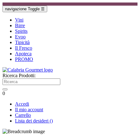
navigazione Toggle
☰
Vini
Birre
Spirits
Evoo
Tipicità
Il Fresco
Apoteca
PROMO
Ricerca Prodotti:
0
Accedi
Il mio account
Carrello
Lista dei desideri
(
)