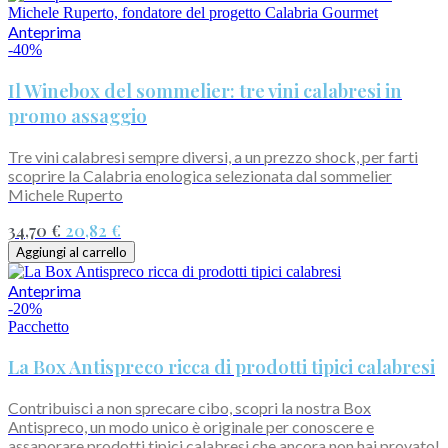
Anteprima
-40%
Il Winebox del sommelier: tre vini calabresi in
promo assaggio
Tre vini calabresi sempre diversi, a un prezzo shock, per farti
scoprire la Calabria enologica selezionata dal sommelier
Michele Ruperto
34,70 €
20,82 €
Aggiungi al carrello
Anteprima
-20%
Pacchetto
La Box Antispreco ricca di prodotti tipici calabresi
Contribuisci a non sprecare cibo, scopri la nostra Box
Antispreco, un modo unico è originale per conoscere e
assaporare prodotti tipici calabresi che ancora non hai provato!