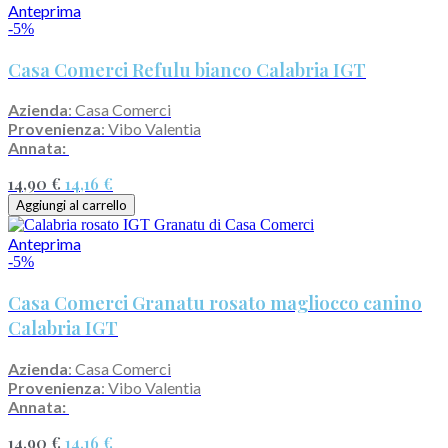
Anteprima
-5%
Casa Comerci Refulu bianco Calabria IGT
Azienda
: Casa Comerci
Provenienza
: Vibo Valentia
Annata:
14,90 €
14,16 €
Aggiungi al carrello
Anteprima
-5%
Casa Comerci Granatu rosato magliocco canino
Calabria IGT
Azienda
: Casa Comerci
Provenienza
: Vibo Valentia
Annata:
14,90 €
14,16 €