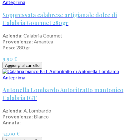
Anteprima
Soppressata calabrese artigianale dolce di
Calabria Gourmet 280gr
Azienda
: Calabria Gourmet
Provenienza
: Amantea
Peso:
280 gr
9,90 €
Aggiungi al carrello
Anteprima
Antonella Lombardo Autoritratto mantonico
Calabria IGT
Azienda
: A. Lombardo
Provenienza
: Bianco
Annata:
34,90 €