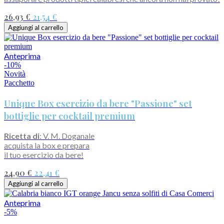
26,93 €
21,54 €
Aggiungi al carrello
Anteprima
-10%
Novità
Pacchetto
Unique Box esercizio da bere "Passione" set
bottiglie per cocktail premium
Ricetta di
: V. M. Doganale
acquista la box e prepara
il tuo esercizio da bere!
24,90 €
22,41 €
Aggiungi al carrello
Anteprima
-5%