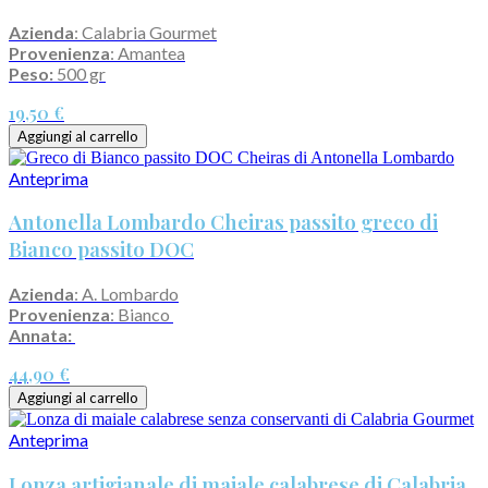
Azienda
: Calabria Gourmet
Provenienza
: Amantea
Peso:
500 gr
19,50 €
Aggiungi al carrello
Anteprima
Antonella Lombardo Cheiras passito greco di
Bianco passito DOC
Azienda
: A. Lombardo
Provenienza
: Bianco
Annata:
44,90 €
Aggiungi al carrello
Anteprima
Lonza artigianale di maiale calabrese di Calabria