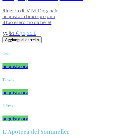
Ricetta di
: V. M. Doganale
acquista la box e prepara
il tuo esercizio da bere!
35,80 €
32,22 €
Aggiungi al carrello
Evoo
acquista ora
Tipicità
acquista ora
Il fresco
acquista ora
L' Apoteca del Sommelier