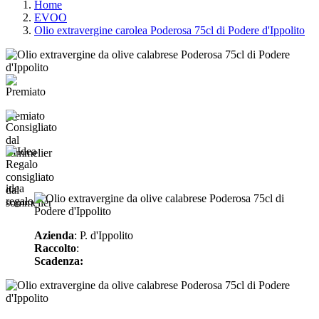
Home
EVOO
Olio extravergine carolea Poderosa 75cl di Podere d'Ippolito
premiato
consigliato
idea
dal
regalo
sommelier
Azienda
: P. d'Ippolito
Raccolto
:
Scadenza: