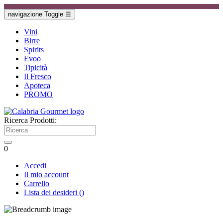
navigazione Toggle
☰
Vini
Birre
Spirits
Evoo
Tipicità
Il Fresco
Apoteca
PROMO
Ricerca Prodotti:
0
Accedi
Il mio account
Carrello
Lista dei desideri
(
)