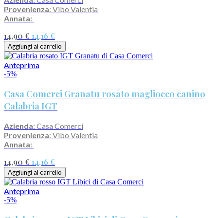
Provenienza
: Vibo Valentia
Annata:
14,90 €
14,16 €
Aggiungi al carrello
Anteprima
-5%
Casa Comerci Granatu rosato magliocco canino
Calabria IGT
Azienda
: Casa Comerci
Provenienza
: Vibo Valentia
Annata:
14,90 €
14,16 €
Aggiungi al carrello
Anteprima
-5%