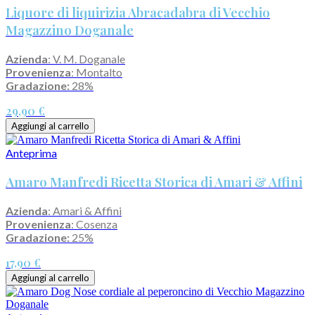
Liquore di liquirizia Abracadabra di Vecchio
Magazzino Doganale
Azienda
: V. M. Doganale
Provenienza
: Montalto
Gradazione:
28%
29,90 €
Aggiungi al carrello
Anteprima
Amaro Manfredi Ricetta Storica di Amari & Affini
Azienda
: Amari & Affini
Provenienza
: Cosenza
Gradazione:
25%
17,90 €
Aggiungi al carrello