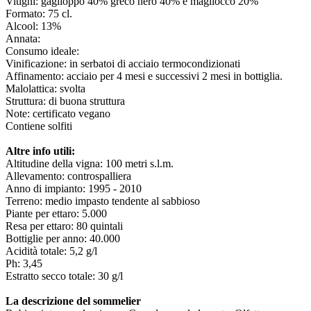
Vitigni: gaglioppo 40% greco nero 40% e magliocco 20%
Formato: 75 cl.
Alcool: 13%
Annata:
Consumo ideale:
Vinificazione: in serbatoi di acciaio termocondizionati
Affinamento: acciaio per 4 mesi e successivi 2 mesi in bottiglia.
Malolattica: svolta
Struttura: di buona struttura
Note: certificato vegano
Contiene solfiti
Altre info utili:
Altitudine della vigna: 100 metri s.l.m.
Allevamento: controspalliera
Anno di impianto: 1995 - 2010
Terreno: medio impasto tendente al sabbioso
Piante per ettaro: 5.000
Resa per ettaro: 80 quintali
Bottiglie per anno: 40.000
Acidità totale: 5,2 g/l
Ph: 3,45
Estratto secco totale: 30 g/l
La descrizione del sommelier