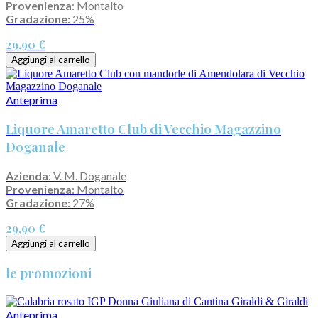
Provenienza
: Montalto
Gradazione:
25%
29,90 €
Aggiungi al carrello
Anteprima
Liquore Amaretto Club di Vecchio Magazzino
Doganale
Azienda
: V. M. Doganale
Provenienza
: Montalto
Gradazione:
27%
29,90 €
Aggiungi al carrello
le promozioni
Anteprima