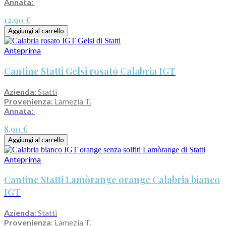
Annata:
12,90 €
Aggiungi al carrello
Anteprima
Cantine Statti Gelsi rosato Calabria IGT
Azienda
: Statti
Provenienza
: Lamezia T.
Annata:
8,90 €
Aggiungi al carrello
Anteprima
Cantine Statti Lamòrange orange Calabria bianco
IGT
Azienda
: Statti
Provenienza
: Lamezia T.