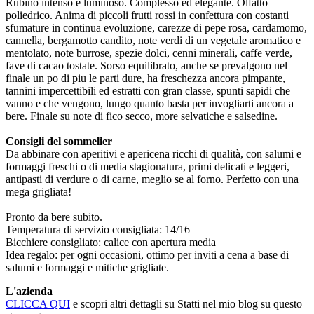
Rubino intenso e luminoso. Complesso ed elegante. Olfatto
poliedrico. Anima di piccoli frutti rossi in confettura con costanti
sfumature in continua evoluzione, carezze di pepe rosa, cardamomo,
cannella, bergamotto candito, note verdi di un vegetale aromatico e
mentolato, note burrose, spezie dolci, cenni minerali, caffe verde,
fave di cacao tostate. Sorso equilibrato, anche se prevalgono nel
finale un po di piu le parti dure, ha freschezza ancora pimpante,
tannini impercettibili ed estratti con gran classe, spunti sapidi che
vanno e che vengono, lungo quanto basta per invogliarti ancora a
bere. Finale su note di fico secco, more selvatiche e salsedine.
Consigli del sommelier
Da abbinare con aperitivi e apericena ricchi di qualità, con salumi e
formaggi freschi o di media stagionatura, primi delicati e leggeri,
antipasti di verdure o di carne, meglio se al forno. Perfetto con una
mega grigliata!
Pronto da bere subito.
Temperatura di servizio consigliata: 14/16
Bicchiere consigliato: calice con apertura media
Idea regalo: per ogni occasioni, ottimo per inviti a cena a base di
salumi e formaggi e mitiche grigliate.
L'azienda
CLICCA QUI
e scopri altri dettagli su Statti nel mio blog su questo