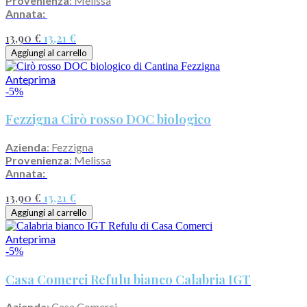
Provenienza
: Melissa
Annata:
13,90 €
13,21 €
Aggiungi al carrello
Anteprima
-5%
Fezzigna Cirò rosso DOC biologico
Azienda
: Fezzigna
Provenienza
: Melissa
Annata:
13,90 €
13,21 €
Aggiungi al carrello
Anteprima
-5%
Casa Comerci Refulu bianco Calabria IGT
Azienda
: Casa Comerci