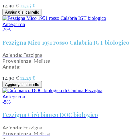
12,90 €
12,25 €
Aggiungi al carrello
Anteprima
-5%
Fezzigna Mico 1951 rosso Calabria IGT biologico
Azienda
: Fezzigna
Provenienza
: Melissa
Annata:
12,90 €
12,25 €
Aggiungi al carrello
Anteprima
-5%
Fezzigna Cirò bianco DOC biologico
Azienda
: Fezzigna
Provenienza
: Melissa