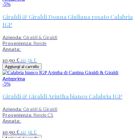
-5%
Giraldi & Giraldi Donna Giuliana rosato Calabria
IGP
Azienda
: Giraldi & Giraldi
Provenienza
: Rende
Annata:
10,90 €
10,36 €
Aggiungi al carrello
Anteprima
-5%
Giraldi & Giraldi Arintha bianco Calabria IGP
Azienda
: Giraldi & Giraldi
Provenienza
: Rende CS
Annata:
10,90 €
10,36 €