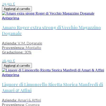
29,90 €
Aggiungi al carrello
Anteprima
Amaro Roger extra strong di Vecchio Magazzino
Doganale
Azienda
: V. M. Doganale
Provenienza
: Montalto
Gradazione:
30%
26,90 €
Aggiungi al carrello
Anteprima
Liquore di Limoncello Ricetta Storica Manfredi di
Amari & Affini
Azienda
: Amari & Affini
Provenienza
: Cosenza