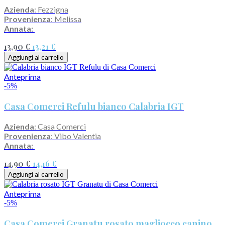
Azienda
: Fezzigna
Provenienza
: Melissa
Annata:
13,90 €
13,21 €
Aggiungi al carrello
Anteprima
-5%
Casa Comerci Refulu bianco Calabria IGT
Azienda
: Casa Comerci
Provenienza
: Vibo Valentia
Annata:
14,90 €
14,16 €
Aggiungi al carrello
Anteprima
-5%
Casa Comerci Granatu rosato magliocco canino