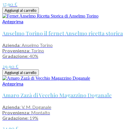
37,90 €
Aggiungi al carrello
Anteprima
Anselmo Torino il fernet Anselmo ricetta storica
Azienda
: Anselmo Torino
Provenienza
: Torino
Gradazione:
40%
29,90 €
Aggiungi al carrello
Anteprima
Amaro Zazà di Vecchio Magazzino Doganale
Azienda
: V. M. Doganale
Provenienza
: Montalto
Gradazione:
19%
24,90 €