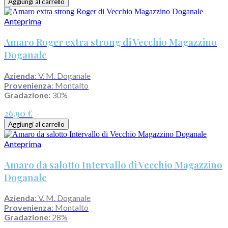
Aggiungi al carrello
Anteprima
Amaro Roger extra strong di Vecchio Magazzino
Doganale
Azienda
: V. M. Doganale
Provenienza
: Montalto
Gradazione:
30%
26,90 €
Aggiungi al carrello
Anteprima
Amaro da salotto Intervallo di Vecchio Magazzino
Doganale
Azienda
: V. M. Doganale
Provenienza
: Montalto
Gradazione:
28%