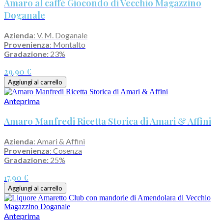
Amaro al caffè Giocondo di Vecchio Magazzino
Doganale
Azienda
: V. M. Doganale
Provenienza
: Montalto
Gradazione:
23%
29,90 €
Aggiungi al carrello
Anteprima
Amaro Manfredi Ricetta Storica di Amari & Affini
Azienda
: Amari & Affini
Provenienza
: Cosenza
Gradazione:
25%
17,90 €
Aggiungi al carrello
Anteprima