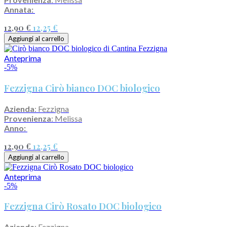
Annata:
12,90 €
12,25 €
Aggiungi al carrello
Anteprima
-5%
Fezzigna Cirò bianco DOC biologico
Azienda
: Fezzigna
Provenienza
: Melissa
Anno:
12,90 €
12,25 €
Aggiungi al carrello
Anteprima
-5%
Fezzigna Cirò Rosato DOC biologico
Azienda
: Fezzigna