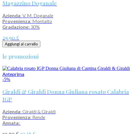
Magazzino Doganale
Azienda
: V. M. Doganale
Provenienza
: Montalto
Gradazione:
30%
29,90 €
Aggiungi al carrello
le promozioni
Anteprima
-5%
Giraldi & Giraldi Donna Giuliana rosato Calabria
IGP
Azienda
: Giraldi & Giraldi
Provenienza
: Rende
Annata:
10,90 €
10,36 €