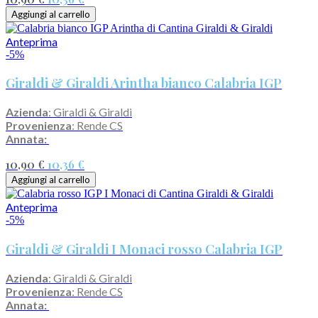
Aggiungi al carrello
Anteprima
-5%
Giraldi & Giraldi Arintha bianco Calabria IGP
Azienda
: Giraldi & Giraldi
Provenienza
: Rende CS
Annata:
10,90 €
10,36 €
Aggiungi al carrello
Anteprima
-5%
Giraldi & Giraldi I Monaci rosso Calabria IGP
Azienda
: Giraldi & Giraldi
Provenienza
: Rende CS
Annata: