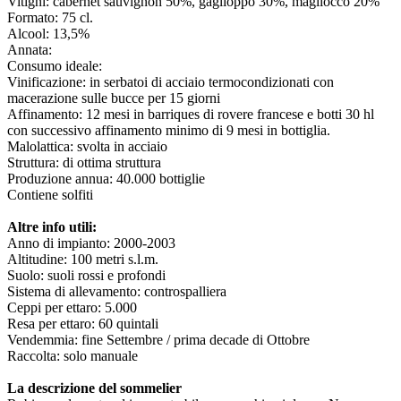
Vitigni: cabernet sauvignon 50%, gaglioppo 30%, magliocco 20%
Formato: 75 cl.
Alcool: 13,5%
Annata:
Consumo ideale:
Vinificazione: in serbatoi di acciaio termocondizionati con
macerazione sulle bucce per 15 giorni
Affinamento: 12 mesi in barriques di rovere francese e botti 30 hl
con successivo affinamento minimo di 9 mesi in bottiglia.
Malolattica: svolta in acciaio
Struttura: di ottima struttura
Produzione annua: 40.000 bottiglie
Contiene solfiti
Altre info utili:
Anno di impianto: 2000-2003
Altitudine: 100 metri s.l.m.
Suolo: suoli rossi e profondi
Sistema di allevamento: controspalliera
Ceppi per ettaro: 5.000
Resa per ettaro: 60 quintali
Vendemmia: fine Settembre / prima decade di Ottobre
Raccolta: solo manuale
La descrizione del sommelier