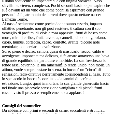
Rubino seducente ed impenetrabile con unghia violacea. Naso
sfavillante, etereo, complesso. Pochi secondi bastano per capire che
si è davanti ad un vino che come pochi sa esprimere con grande
personalità il patrimonio dei terreni dove questo nettare nasce:
Lamezia Terme.
Al naso è seducente come poche donne sanno esserlo, impatto
olfattivo penetrante, non gli puoi resistere, ti cattura con il suo
ventaglio di profumi di viola e rosa appassita, frutti di bosco come
more, mirtilli e ribes, frutta lavorata, cannella, chiodi di garofano,
cuoio, humus, corteccia, cacao, confetto, grafite, piccole note
mentolate, con terziari in evoluzione.
Sorso pieno e deciso, sembra quasi di masticarlo, secco, caldo e
avvolgente, imponente ma delicato, si fa amare attraverso una beva
di grande equilibrio tra parti dure e morbide. La sua freschezza lo
rende assai beverino, la sua mineralità lo rende unico, non molla un
attimo, vuole sempre restare in scena, in bocca è un "circo" di
sensazioni retro-olfattive perfettamente corrispondenti al naso. Tutto
lo spettacolo in bocca è coordinato da tannini di perfetta
estrazione. Lungo, quasi immortale, la sua grande generosità lascia
nel finale una piacevole sensazione vanigliata e di piccoli frutti
rossi... visto il prezzo è semplicemente da applausi!
Consigli del sommelier
Da abbinare con primi e secondi di carne, succulenti e strutturati,