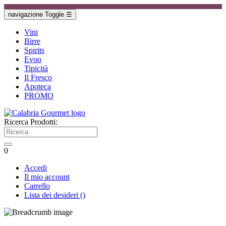
navigazione Toggle
☰
Vini
Birre
Spirits
Evoo
Tipicità
Il Fresco
Apoteca
PROMO
Ricerca Prodotti:
0
Accedi
Il mio account
Carrello
Lista dei desideri
(
)