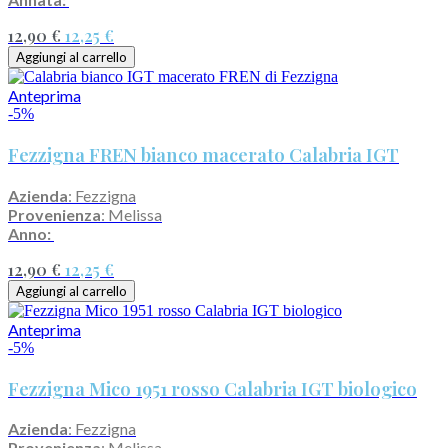
12,90 €
12,25 €
Aggiungi al carrello
Anteprima
-5%
Fezzigna FREN bianco macerato Calabria IGT
Azienda
: Fezzigna
Provenienza
: Melissa
Anno:
12,90 €
12,25 €
Aggiungi al carrello
Anteprima
-5%
Fezzigna Mico 1951 rosso Calabria IGT biologico
Azienda
: Fezzigna
Provenienza
: Melissa