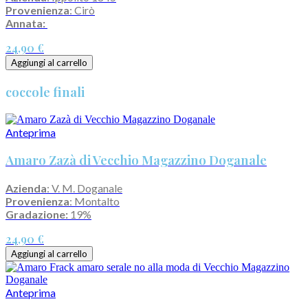
Provenienza
: Cirò
Annata:
24,90 €
Aggiungi al carrello
coccole finali
Anteprima
Amaro Zazà di Vecchio Magazzino Doganale
Azienda
: V. M. Doganale
Provenienza
: Montalto
Gradazione:
19%
24,90 €
Aggiungi al carrello
Anteprima