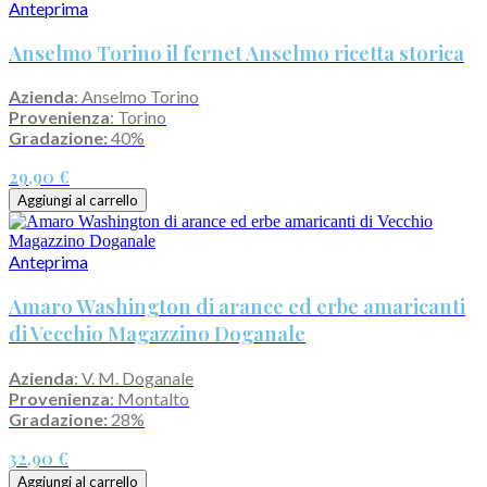
Anteprima
Anselmo Torino il fernet Anselmo ricetta storica
Azienda
: Anselmo Torino
Provenienza
: Torino
Gradazione:
40%
29,90 €
Aggiungi al carrello
Anteprima
Amaro Washington di arance ed erbe amaricanti
di Vecchio Magazzino Doganale
Azienda
: V. M. Doganale
Provenienza
: Montalto
Gradazione:
28%
32,90 €
Aggiungi al carrello