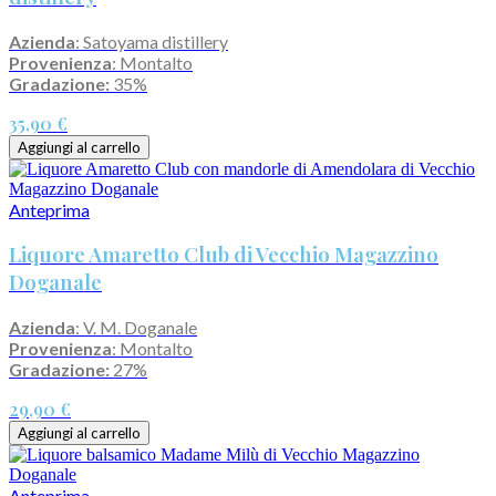
Azienda
: Satoyama distillery
Provenienza
: Montalto
Gradazione:
35%
35,90 €
Aggiungi al carrello
Anteprima
Liquore Amaretto Club di Vecchio Magazzino
Doganale
Azienda
: V. M. Doganale
Provenienza
: Montalto
Gradazione:
27%
29,90 €
Aggiungi al carrello
Anteprima