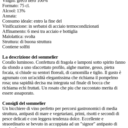
Vitigni: greco nero 100%
Formato: 75 cl.
Alcool: 13%
Annata:
Consumo ideale: entro la fine del
Vinificazione: in serbatoi di acciaio termocondizionati
Affinamento: 6 mesi tra acciaio e bottiglia
Malolattica: svolta
Struttura: di buona struttura
Contiene solfiti
La descrizione del sommelier
Corallo luminoso. Confettura di fragola e lamponi sotto spirito fanno
da sfondo a uno sfaccettato profilo, alghe marine, gesso, pietra
focaia, si chiude su sentori floreali, di camomilla e tiglio. Il gusto è
agrumato con un'acidità elegantissima che richiama il pompelmo
rosa; una sapidità decisa ma integrata sul finale di bocca che
richiama echi fruttati. Un rosato che piu che raccontato merita di
essere assaporato.
Consigli del sommelier
Un bicchiere di vino perfetto per percorsi gastronomici di media
struttura, antipasti di mare e vegetariani, primi, risotti e secondi di
pesce delicati e con leggera tendenza dolce. Eccellente e
straordinario se bevuto in accoppiata ad un "signor" antipasto di