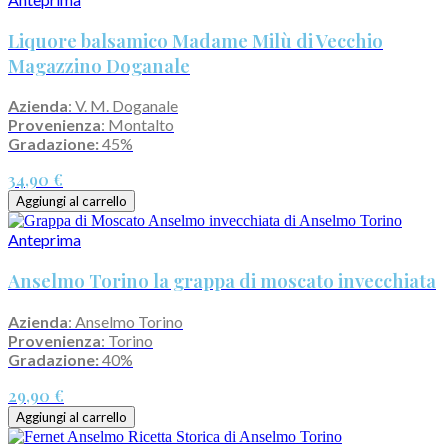
Liquore balsamico Madame Milù di Vecchio
Magazzino Doganale
Azienda
: V. M. Doganale
Provenienza
: Montalto
Gradazione:
45%
34,90 €
Aggiungi al carrello
Anteprima
Anselmo Torino la grappa di moscato invecchiata
Azienda
: Anselmo Torino
Provenienza
: Torino
Gradazione:
40%
29,90 €
Aggiungi al carrello