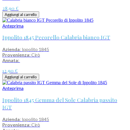
28,90 €
Aggiungi al carrello
Anteprima
Ippolito 1845 Pecorello Calabria bianco IGT
Azienda
: Ippolito 1845
Provenienza
: Cirò
Annata:
12,90 €
Aggiungi al carrello
Anteprima
Ippolito 1845 Gemma del Sole Calabria passito
IGT
Azienda
: Ippolito 1845
Provenienza
: Cirò