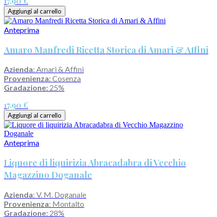
17,90 €
Aggiungi al carrello
Anteprima
Amaro Manfredi Ricetta Storica di Amari & Affini
Azienda
: Amari & Affini
Provenienza
: Cosenza
Gradazione:
25%
17,90 €
Aggiungi al carrello
Anteprima
Liquore di liquirizia Abracadabra di Vecchio
Magazzino Doganale
Azienda
: V. M. Doganale
Provenienza
: Montalto
Gradazione:
28%