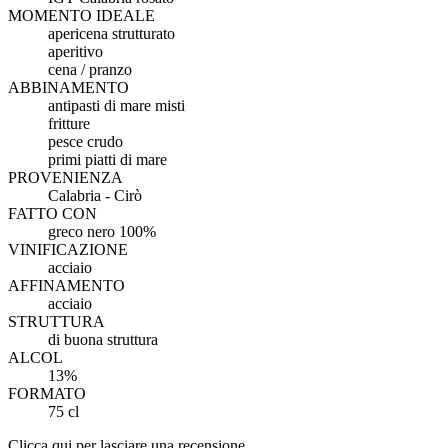
MOMENTO IDEALE
apericena strutturato
aperitivo
cena / pranzo
ABBINAMENTO
antipasti di mare misti
fritture
pesce crudo
primi piatti di mare
PROVENIENZA
Calabria - Cirò
FATTO CON
greco nero 100%
VINIFICAZIONE
acciaio
AFFINAMENTO
acciaio
STRUTTURA
di buona struttura
ALCOL
13%
FORMATO
75 cl
Clicca qui per lasciare una recensione