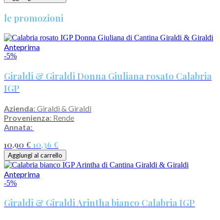
le promozioni
Anteprima
-5%
Giraldi & Giraldi Donna Giuliana rosato Calabria
IGP
Azienda
: Giraldi & Giraldi
Provenienza
: Rende
Annata:
10,90 €
10,36 €
Aggiungi al carrello
Anteprima
-5%
Giraldi & Giraldi Arintha bianco Calabria IGP