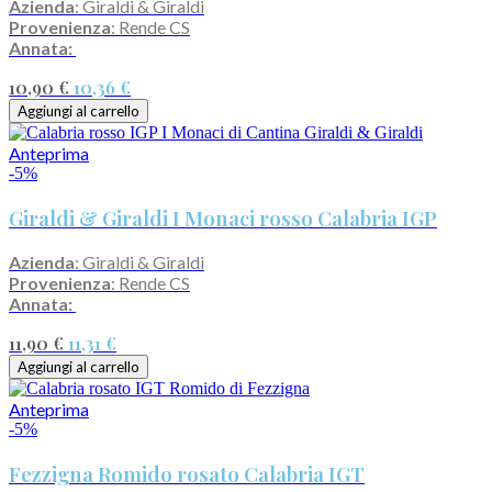
Azienda
: Giraldi & Giraldi
Provenienza
: Rende CS
Annata:
10,90 €
10,36 €
Aggiungi al carrello
Anteprima
-5%
Giraldi & Giraldi I Monaci rosso Calabria IGP
Azienda
: Giraldi & Giraldi
Provenienza
: Rende CS
Annata:
11,90 €
11,31 €
Aggiungi al carrello
Anteprima
-5%
Fezzigna Romido rosato Calabria IGT