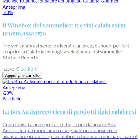
Anteprima
-40%
Il Winebox del sommelier: tre vini calabresi in
promo assaggio
Tre vini calabresi sempre diversi, a un prezzo shock, per farti
scoprire la Calabria enologica selezionata dal sommelier
Michele Ruperto
34,70 €
20,82 €
Aggiungi al carrello
Anteprima
-20%
Pacchetto
La Box Antispreco ricca di prodotti tipici calabresi
Contribuisci a non sprecare cibo, scopri la nostra Box
Antispreco, un modo unico è originale per conoscere e
assaporare prodotti tipici calabresi che ancora non hai provato!