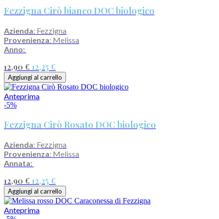
Fezzigna Cirò bianco DOC biologico
Azienda
: Fezzigna
Provenienza
: Melissa
Anno:
12,90 €
12,25 €
Aggiungi al carrello
Anteprima
-5%
Fezzigna Cirò Rosato DOC biologico
Azienda
: Fezzigna
Provenienza
: Melissa
Annata:
12,90 €
12,25 €
Aggiungi al carrello
Anteprima
-5%