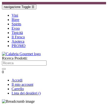
navigazione Toggle
☰
Vini
Birre
Spirits
Evoo
Tipicità
Il Fresco
Apoteca
PROMO
Ricerca Prodotti:
0
Accedi
Il mio account
Carrello
Lista dei desideri
(
)