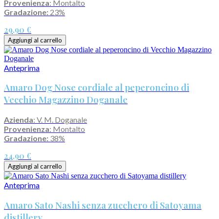
Provenienza
: Montalto
Gradazione:
23%
29,90 €
Aggiungi al carrello
Anteprima
Amaro Dog Nose cordiale al peperoncino di
Vecchio Magazzino Doganale
Azienda
: V. M. Doganale
Provenienza
: Montalto
Gradazione:
38%
24,90 €
Aggiungi al carrello
Anteprima
Amaro Sato Nashi senza zucchero di Satoyama
distillery