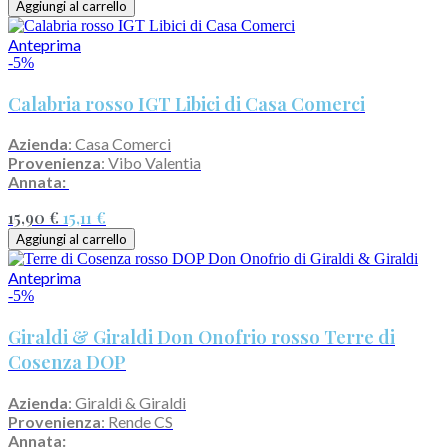
Aggiungi al carrello
Anteprima
-5%
Calabria rosso IGT Libici di Casa Comerci
Azienda
: Casa Comerci
Provenienza
: Vibo Valentia
Annata:
15,90 €
15,11 €
Aggiungi al carrello
Anteprima
-5%
Giraldi & Giraldi Don Onofrio rosso Terre di
Cosenza DOP
Azienda
: Giraldi & Giraldi
Provenienza
: Rende CS
Annata: