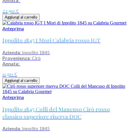
Annata:
22,90 €
Aggiungi al carrello
Anteprima
Ippolito 1845 I Mori Calabria rosso IGT
Azienda
: Ippolito 1845
Provenienza
: Cirò
Annata:
11,90 €
Aggiungi al carrello
Anteprima
Ippolito 1845 Colli del Mancuso Cirò rosso
classico superiore riserva DOC
Azienda
: Ippolito 1845