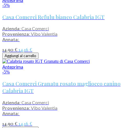
Anteprima
-5%
Casa Comerci Refulu bianco Calabria IGT
Azienda
: Casa Comerci
Provenienza
: Vibo Valentia
Annata:
14,90 €
14,16 €
Aggiungi al carrello
Anteprima
-5%
Casa Comerci Granatu rosato magliocco canino
Calabria IGT
Azienda
: Casa Comerci
Provenienza
: Vibo Valentia
Annata:
14,90 €
14,16 €