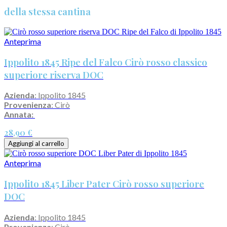
della stessa cantina
Anteprima
Ippolito 1845 Ripe del Falco Cirò rosso classico
superiore riserva DOC
Azienda
: Ippolito 1845
Provenienza
: Cirò
Annata:
28,90 €
Aggiungi al carrello
Anteprima
Ippolito 1845 Liber Pater Cirò rosso superiore
DOC
Azienda
: Ippolito 1845
Provenienza
: Cirò