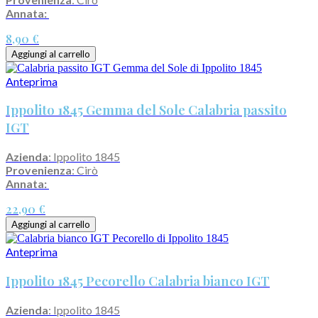
Annata:
8,90 €
Aggiungi al carrello
Anteprima
Ippolito 1845 Gemma del Sole Calabria passito
IGT
Azienda
: Ippolito 1845
Provenienza
: Cirò
Annata:
22,90 €
Aggiungi al carrello
Anteprima
Ippolito 1845 Pecorello Calabria bianco IGT
Azienda
: Ippolito 1845