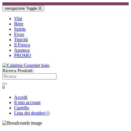
navigazione Toggle
☰
Vini
Birre
Spirits
Evoo
Tipicità
Il Fresco
Apoteca
PROMO
Ricerca Prodotti:
0
Accedi
Il mio account
Carrello
Lista dei desideri
(
)