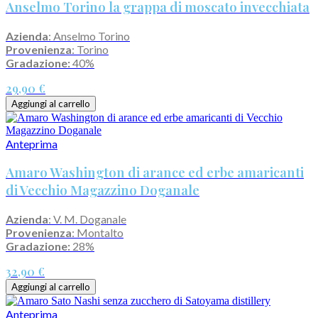
Anselmo Torino la grappa di moscato invecchiata
Azienda
: Anselmo Torino
Provenienza
: Torino
Gradazione:
40%
29,90 €
Aggiungi al carrello
Anteprima
Amaro Washington di arance ed erbe amaricanti
di Vecchio Magazzino Doganale
Azienda
: V. M. Doganale
Provenienza
: Montalto
Gradazione:
28%
32,90 €
Aggiungi al carrello
Anteprima