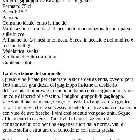
Vitigni: gaglioppo 100% appassito sui graticci
Formato: 75 cl.
Alcool: 15%
Annata:
Consumo ideale: entro la fine del
Vinificazione: in serbatoi di acciaio termocondizionati con ripasso
sulle bucce
Affinamento: 24 mesi in tonneau, 6 mesi in acciaio e poi minimo 6
mesi in bottiglia
Malolattica: svolta
Struttura: di ottima struttura
Contiene solfiti
La descrizione del sommelier
Questo vino è nato per celebrare la storia dell'azienda, ovvero per i
160 anni, La grandezza del gaglioppo insieme al desiderio
dell'azienda di innovare di continuo hanno dato origine ad un vino
unico e di incredibile fascino. I migliori grappoli di gaglioppo,
selezionati manualmente, vengono lasciati ad appassire su graticci
fino a fine novembre e successivamente le relative vinacce macerano
con vino da uve fresche. I vini così ottenuti vengono uniti. Segue
affinamento in rovere... Tutti i vini di questa azienda si
contraddistinguono per una eleganza fuori dalla norma, vini di
grande stoffa e struttura e si concedono con molta grazia.