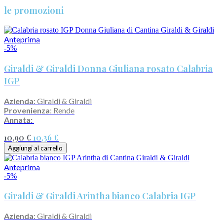
le promozioni
Anteprima
-5%
Giraldi & Giraldi Donna Giuliana rosato Calabria
IGP
Azienda
: Giraldi & Giraldi
Provenienza
: Rende
Annata:
10,90 €
10,36 €
Aggiungi al carrello
Anteprima
-5%
Giraldi & Giraldi Arintha bianco Calabria IGP
Azienda
: Giraldi & Giraldi