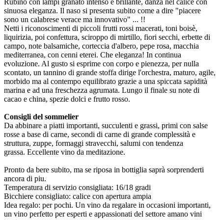
Rubino con lampi granato intenso e brillante, danza nel calice con
sinuosa eleganza. Il naso si presenta subito come a dire "piacere
sono un calabrese verace ma innovativo" ... !!
Netti i riconoscimenti di piccoli frutti rossi macerati, toni boisè,
liquirizia, poi confettura, sciroppo di mirtillo, fiori secchi, erbette di
campo, note balsamiche, corteccia d'albero, pepe rosa, macchia
mediterranea, con cenni eterei. Che eleganza! In continua
evoluzione. Al gusto si esprime con corpo e pienezza, per nulla
scontato, un tannino di grande stoffa dirige l'orchestra, maturo, agile,
morbido ma al contempo equilibrato grazie a una spiccata sapidità
marina e ad una freschezza agrumata. Lungo il finale su note di
cacao e china, spezie dolci e frutto rosso.
Consigli del sommelier
Da abbinare a piatti importanti, succulenti e grassi, primi con salse
rosse a base di carne, secondi di carne di grande complessità e
struttura, zuppe, formaggi stravecchi, salumi con tendenza
grassa. Eccellente vino da meditazione.
Pronto da bere subito, ma se riposa in bottiglia saprà sorprenderti
ancora di piu.
Temperatura di servizio consigliata: 16/18 gradi
Bicchiere consigliato: calice con apertura ampia
Idea regalo: per pochi. Un vino da regalare in occasioni importanti,
un vino perfetto per esperti e appassionati del settore amano vini