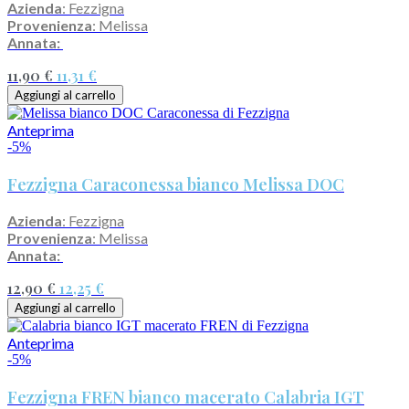
Azienda
: Fezzigna
Provenienza
: Melissa
Annata:
11,90 €
11,31 €
Aggiungi al carrello
Anteprima
-5%
Fezzigna Caraconessa bianco Melissa DOC
Azienda
: Fezzigna
Provenienza
: Melissa
Annata:
12,90 €
12,25 €
Aggiungi al carrello
Anteprima
-5%
Fezzigna FREN bianco macerato Calabria IGT