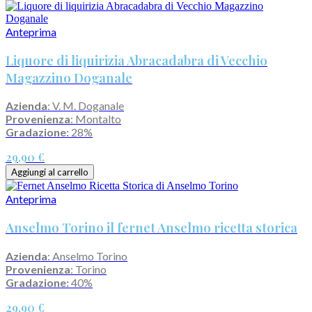
Anteprima
Liquore di liquirizia Abracadabra di Vecchio
Magazzino Doganale
Azienda
: V. M. Doganale
Provenienza
: Montalto
Gradazione:
28%
29,90 €
Aggiungi al carrello
Anteprima
Anselmo Torino il fernet Anselmo ricetta storica
Azienda
: Anselmo Torino
Provenienza
: Torino
Gradazione:
40%
29,90 €