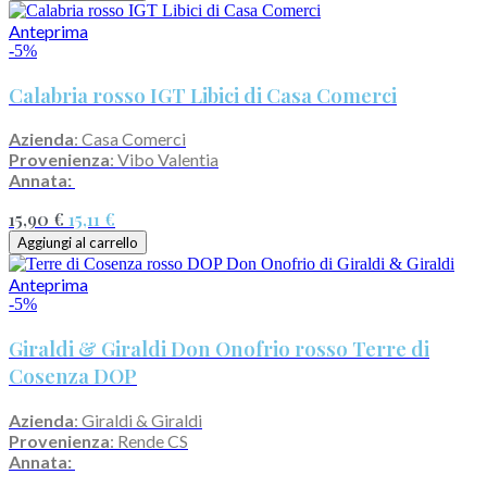
Anteprima
-5%
Calabria rosso IGT Libici di Casa Comerci
Azienda
: Casa Comerci
Provenienza
: Vibo Valentia
Annata:
15,90 €
15,11 €
Aggiungi al carrello
Anteprima
-5%
Giraldi & Giraldi Don Onofrio rosso Terre di
Cosenza DOP
Azienda
: Giraldi & Giraldi
Provenienza
: Rende CS
Annata: