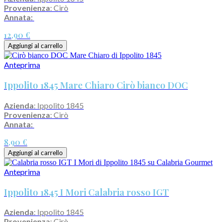
Provenienza
: Cirò
Annata:
12,90 €
Aggiungi al carrello
Anteprima
Ippolito 1845 Mare Chiaro Cirò bianco DOC
Azienda
: Ippolito 1845
Provenienza
: Cirò
Annata:
8,90 €
Aggiungi al carrello
Anteprima
Ippolito 1845 I Mori Calabria rosso IGT
Azienda
: Ippolito 1845
Provenienza
: Cirò