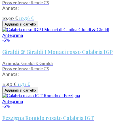
Provenienza
: Rende CS
Annata:
10,90 €
10,36 €
Aggiungi al carrello
Anteprima
-5%
Giraldi & Giraldi I Monaci rosso Calabria IGP
Azienda
: Giraldi & Giraldi
Provenienza
: Rende CS
Annata:
11,90 €
11,31 €
Aggiungi al carrello
Anteprima
-5%
Fezzigna Romido rosato Calabria IGT