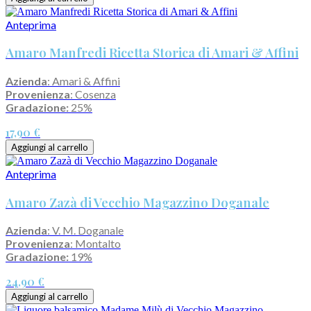
Anteprima
Amaro Manfredi Ricetta Storica di Amari & Affini
Azienda
: Amari & Affini
Provenienza
: Cosenza
Gradazione:
25%
17,90 €
Aggiungi al carrello
Anteprima
Amaro Zazà di Vecchio Magazzino Doganale
Azienda
: V. M. Doganale
Provenienza
: Montalto
Gradazione:
19%
24,90 €
Aggiungi al carrello