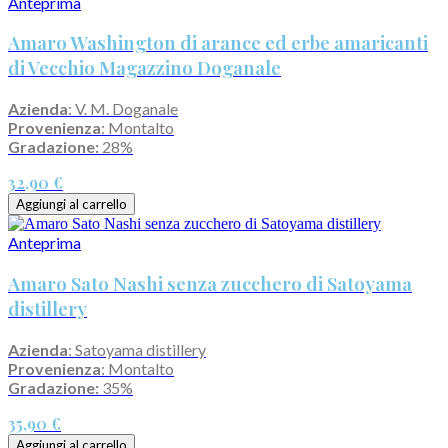
Anteprima
Amaro Washington di arance ed erbe amaricanti
di Vecchio Magazzino Doganale
Azienda
: V. M. Doganale
Provenienza
: Montalto
Gradazione:
28%
32,90 €
Aggiungi al carrello
Anteprima
Amaro Sato Nashi senza zucchero di Satoyama
distillery
Azienda
: Satoyama distillery
Provenienza
: Montalto
Gradazione:
35%
35,90 €
Aggiungi al carrello