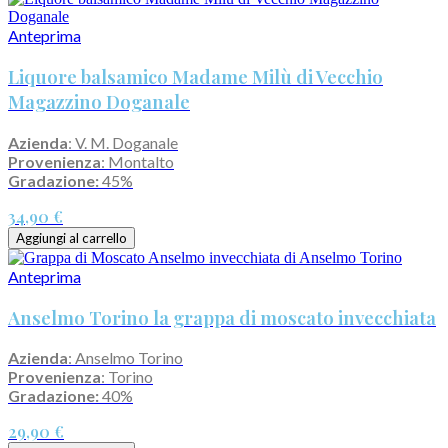
Anteprima
Liquore balsamico Madame Milù di Vecchio
Magazzino Doganale
Azienda
: V. M. Doganale
Provenienza
: Montalto
Gradazione:
45%
34,90 €
Aggiungi al carrello
Anteprima
Anselmo Torino la grappa di moscato invecchiata
Azienda
: Anselmo Torino
Provenienza
: Torino
Gradazione:
40%
29,90 €