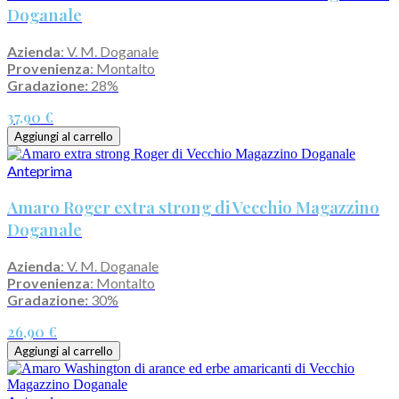
Doganale
Azienda
: V. M. Doganale
Provenienza
: Montalto
Gradazione:
28%
37,90 €
Aggiungi al carrello
Anteprima
Amaro Roger extra strong di Vecchio Magazzino
Doganale
Azienda
: V. M. Doganale
Provenienza
: Montalto
Gradazione:
30%
26,90 €
Aggiungi al carrello