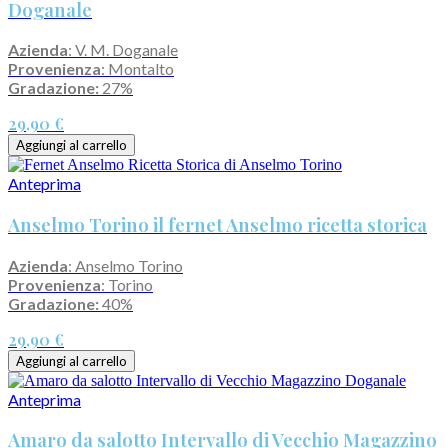
Doganale
Azienda
: V. M. Doganale
Provenienza
: Montalto
Gradazione:
27%
29,90 €
Aggiungi al carrello
Anteprima
Anselmo Torino il fernet Anselmo ricetta storica
Azienda
: Anselmo Torino
Provenienza
: Torino
Gradazione:
40%
29,90 €
Aggiungi al carrello
Anteprima
Amaro da salotto Intervallo di Vecchio Magazzino