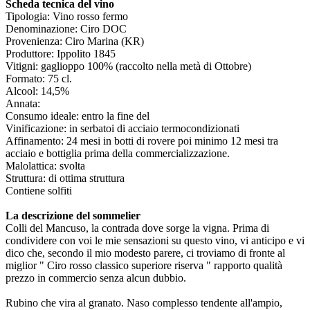
Scheda tecnica del vino
Tipologia: Vino rosso fermo
Denominazione: Ciro DOC
Provenienza: Ciro Marina (KR)
Produttore: Ippolito 1845
Vitigni: gaglioppo 100% (raccolto nella metà di Ottobre)
Formato: 75 cl.
Alcool: 14,5%
Annata:
Consumo ideale: entro la fine del
Vinificazione: in serbatoi di acciaio termocondizionati
Affinamento: 24 mesi in botti di rovere poi minimo 12 mesi tra
acciaio e bottiglia prima della commercializzazione.
Malolattica: svolta
Struttura: di ottima struttura
Contiene solfiti
La descrizione del sommelier
Colli del Mancuso, la contrada dove sorge la vigna. Prima di
condividere con voi le mie sensazioni su questo vino, vi anticipo e vi
dico che, secondo il mio modesto parere, ci troviamo di fronte al
miglior " Ciro rosso classico superiore riserva " rapporto qualità
prezzo in commercio senza alcun dubbio.
Rubino che vira al granato. Naso complesso tendente all'ampio,