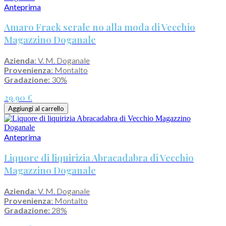
Anteprima
Amaro Frack serale no alla moda di Vecchio
Magazzino Doganale
Azienda
: V. M. Doganale
Provenienza
: Montalto
Gradazione:
30%
29,90 €
Aggiungi al carrello
Anteprima
Liquore di liquirizia Abracadabra di Vecchio
Magazzino Doganale
Azienda
: V. M. Doganale
Provenienza
: Montalto
Gradazione:
28%