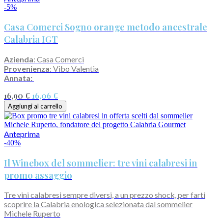
-5%
Casa Comerci Sogno orange metodo ancestrale
Calabria IGT
Azienda
: Casa Comerci
Provenienza
: Vibo Valentia
Annata:
16,90 €
16,06 €
Aggiungi al carrello
Anteprima
-40%
Il Winebox del sommelier: tre vini calabresi in
promo assaggio
Tre vini calabresi sempre diversi, a un prezzo shock, per farti
scoprire la Calabria enologica selezionata dal sommelier
Michele Ruperto