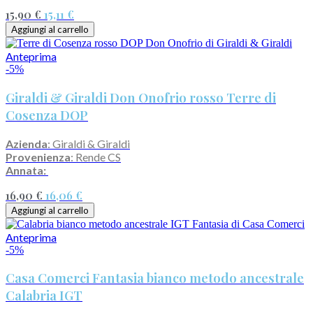
15,90 €
15,11 €
Aggiungi al carrello
Anteprima
-5%
Giraldi & Giraldi Don Onofrio rosso Terre di
Cosenza DOP
Azienda
: Giraldi & Giraldi
Provenienza
: Rende CS
Annata:
16,90 €
16,06 €
Aggiungi al carrello
Anteprima
-5%
Casa Comerci Fantasia bianco metodo ancestrale
Calabria IGT