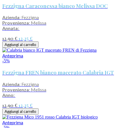
Fezzigna Caraconessa bianco Melissa DOC
Azienda
: Fezzigna
Provenienza
: Melissa
Annata:
12,90 €
12,25 €
Aggiungi al carrello
Anteprima
-5%
Fezzigna FREN bianco macerato Calabria IGT
Azienda
: Fezzigna
Provenienza
: Melissa
Anno:
12,90 €
12,25 €
Aggiungi al carrello
Anteprima
-5%