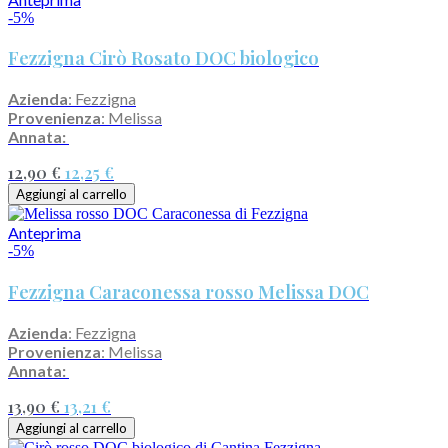
-5%
Fezzigna Cirò Rosato DOC biologico
Azienda
: Fezzigna
Provenienza
: Melissa
Annata:
12,90 €
12,25 €
Aggiungi al carrello
Anteprima
-5%
Fezzigna Caraconessa rosso Melissa DOC
Azienda
: Fezzigna
Provenienza
: Melissa
Annata:
13,90 €
13,21 €
Aggiungi al carrello