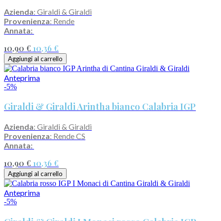
Azienda
: Giraldi & Giraldi
Provenienza
: Rende
Annata:
10,90 €
10,36 €
Aggiungi al carrello
Anteprima
-5%
Giraldi & Giraldi Arintha bianco Calabria IGP
Azienda
: Giraldi & Giraldi
Provenienza
: Rende CS
Annata:
10,90 €
10,36 €
Aggiungi al carrello
Anteprima
-5%