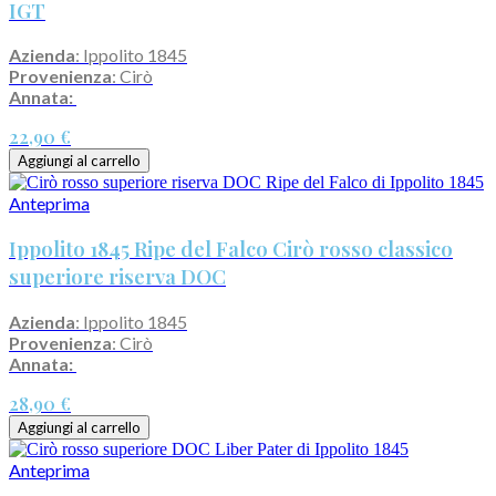
IGT
Azienda
: Ippolito 1845
Provenienza
: Cirò
Annata:
22,90 €
Aggiungi al carrello
Anteprima
Ippolito 1845 Ripe del Falco Cirò rosso classico
superiore riserva DOC
Azienda
: Ippolito 1845
Provenienza
: Cirò
Annata:
28,90 €
Aggiungi al carrello
Anteprima