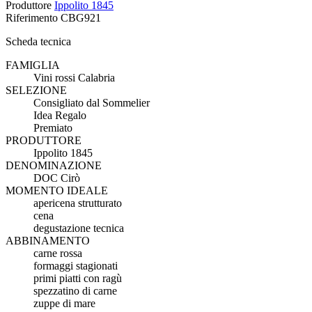
Produttore
Ippolito 1845
Riferimento
CBG921
Scheda tecnica
FAMIGLIA
Vini rossi Calabria
SELEZIONE
Consigliato dal Sommelier
Idea Regalo
Premiato
PRODUTTORE
Ippolito 1845
DENOMINAZIONE
DOC Cirò
MOMENTO IDEALE
apericena strutturato
cena
degustazione tecnica
ABBINAMENTO
carne rossa
formaggi stagionati
primi piatti con ragù
spezzatino di carne
zuppe di mare