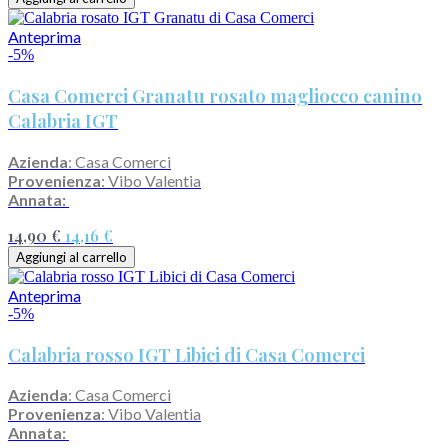
Anteprima
-5%
Casa Comerci Granatu rosato magliocco canino
Calabria IGT
Azienda
: Casa Comerci
Provenienza
: Vibo Valentia
Annata:
14,90 €
14,16 €
Aggiungi al carrello
Anteprima
-5%
Calabria rosso IGT Libici di Casa Comerci
Azienda
: Casa Comerci
Provenienza
: Vibo Valentia
Annata: