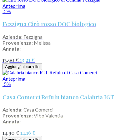
Anteprima
-5%
Fezzigna Cirò rosso DOC biologico
Azienda
: Fezzigna
Provenienza
: Melissa
Annata:
13,90 €
13,21 €
Aggiungi al carrello
Anteprima
-5%
Casa Comerci Refulu bianco Calabria IGT
Azienda
: Casa Comerci
Provenienza
: Vibo Valentia
Annata:
14,90 €
14,16 €
Aggiungi al carrello