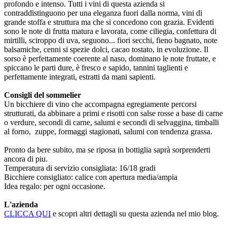
profondo e intenso. Tutti i vini di questa azienda si
contraddistinguono per una eleganza fuori dalla norma, vini di
grande stoffa e struttura ma che si concedono con grazia. Evidenti
sono le note di frutta matura e lavorata, come ciliegia, confettura di
mirtilli, sciroppo di uva, seguono... fiori secchi, fieno bagnato, note
balsamiche, cenni si spezie dolci, cacao tostato, in evoluzione. Il
sorso è perfettamente coerente al naso, dominano le note fruttate, e
spiccano le parti dure, è fresco e sapido, tannini taglienti e
perfettamente integrati, estratti da mani sapienti.
Consigli del sommelier
Un bicchiere di vino che accompagna egregiamente percorsi
strutturati, da abbinare a primi e risotti con salse rosse a base di carne
o verdure, secondi di carne, salumi e secondi di selvaggina, timballi
al forno, zuppe, formaggi stagionati, salumi con tendenza grassa.
Pronto da bere subito, ma se riposa in bottiglia saprà sorprenderti
ancora di piu.
Temperatura di servizio consigliata: 16/18 gradi
Bicchiere consigliato: calice con apertura media/ampia
Idea regalo: per ogni occasione.
L'azienda
CLICCA QUI
e scopri altri dettagli su questa azienda nel mio blog.