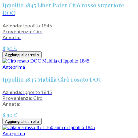
Ippolito 1845 Liber Pater Cirò rosso superiore
DOC
Azienda
: Ippolito 1845
Provenienza
: Cirò
Annata:
8,90 €
Aggiungi al carrello
Anteprima
Ippolito 1845 Mabilia Cirò rosato DOC
Azienda
: Ippolito 1845
Provenienza
: Cirò
Annata:
8,90 €
Aggiungi al carrello
Anteprima