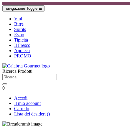
navigazione Toggle
☰
Vini
Birre
Spirits
Evoo
Tipicità
Il Fresco
Apoteca
PROMO
Ricerca Prodotti:
0
Accedi
Il mio account
Carrello
Lista dei desideri
(
)