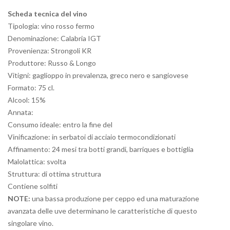
Scheda tecnica del vino
Tipologia: vino rosso fermo
Denominazione: Calabria IGT
Provenienza: Strongoli KR
Produttore: Russo & Longo
Vitigni: gaglioppo in prevalenza, greco nero e sangiovese
Formato: 75 cl.
Alcool: 15%
Annata:
Consumo ideale: entro la fine del
Vinificazione: in serbatoi di acciaio termocondizionati
Affinamento: 24 mesi tra botti grandi, barriques e bottiglia
Malolattica: svolta
Struttura: di ottima struttura
Contiene solfiti
NOTE:
una bassa produzione per ceppo ed una maturazione
avanzata delle uve determinano le caratteristiche di questo
singolare vino.