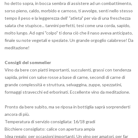
ho detto sopra, in bocca sembra di assistere ad un combattimento,
sorso pieno, caldo, morbido e carnoso, ti avvolge, senti nello stesso
tempo il peso e la leggerezza dell' "atleta" per via di una freschezza
salata che stupisce... tannini perfetti, tesi come una corda, sapido,
molto lungo. Ad ogni "colpo" ti dona ciò che il naso aveva anticipato,
finale su note vegetali e speziate. Un grande orgoglio calabrese! Da
meditazione!
Consigli del sommelier
Vino da bere con piatti importanti, succulenti, grassi con tendenza
sapida, primi con salse rosse a base di carne, secondi di carne di
grande complessità e struttura, selvaggina, zuppe, spezzatini,
formaggi stravecchi ed erborinati. Eccellente vino da meditazione.
Pronto da bere subito, ma se riposa in bottiglia saprà sorprenderti
ancora di più.
Temperatura di servizio consigliata: 16/18 gradi
Bicchiere consigliato: calice con apertura ampia
Idea regalo: per occasioni importanti. Un vino per amatori, per far