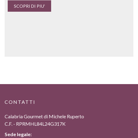
SCOPRI DI PIU'
CONTATTI
Calabria Gourmet di Michele Ruperto
C.F. - RPRMHL84L24G317K
Sede legale: