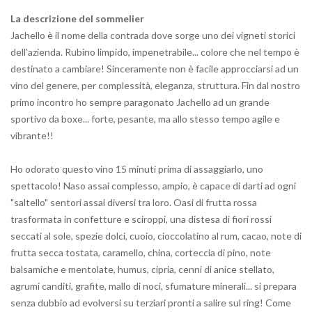
La descrizione del sommelier
Jachello è il nome della contrada dove sorge uno dei vigneti storici
dell'azienda. Rubino limpido, impenetrabile... colore che nel tempo è
destinato a cambiare! Sinceramente non è facile approcciarsi ad un
vino del genere, per complessità, eleganza, struttura. Fin dal nostro
primo incontro ho sempre paragonato Jachello ad un grande
sportivo da boxe... forte, pesante, ma allo stesso tempo agile e
vibrante!!
Ho odorato questo vino 15 minuti prima di assaggiarlo, uno
spettacolo! Naso assai complesso, ampio, è capace di darti ad ogni
"saltello" sentori assai diversi tra loro. Oasi di frutta rossa
trasformata in confetture e sciroppi, una distesa di fiori rossi
seccati al sole, spezie dolci, cuoio, cioccolatino al rum, cacao, note di
frutta secca tostata, caramello, china, corteccia di pino, note
balsamiche e mentolate, humus, cipria, cenni di anice stellato,
agrumi canditi, grafite, mallo di noci, sfumature minerali... si prepara
senza dubbio ad evolversi su terziari pronti a salire sul ring! Come