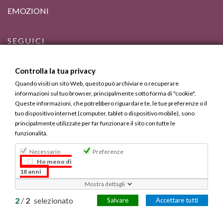
EMOZIONI
SEGUICI
Controlla la tua privacy
Quando visiti un sito Web, questo può archiviare o recuperare
informazioni sul tuo browser, principalmente sotto forma di "cookie".
Queste informazioni, che potrebbero riguardare te, le tue preferenze o il
tuo dispositivo internet (computer, tablet o dispositivo mobile), sono
principalmente utilizzate per far funzionare il sito con tutte le
funzionalità.
Necessario
Preferenze
Bevi Responsabilmente, ma Calabrese.
Ho meno di
18 anni
Copyright © 2013 - 2025 Calabria Gourmet. Tutti i diritti
Mostra dettagli
riservati.
2
/
2
selezionato
Salvare
Accettare tutti
La tua Privacy