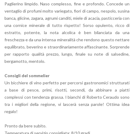
Paglierino limpido. Naso complesso, fine e profondo. Concede un
ventaglio di profumi molto variegato, fiori di campo, nespolo, susina
banca, glicine, zagara, agrumi canditi, miele di acacia, pasticceria con
una cornice minerale di tutto rispetto! Sorso opulento, ricco di
estratto, potente, la nota alcolica è ben bilanciata da una
freschezza e da una intensa mineralità che rendono questo nettare
equilibrato, beverino e straordinariamente affascinante. Sorprende
per rapporto qualità prezzo, lungo, finale su note di salsedine,
bergamotto, mentolo.
Consigli del sommelier
Un bicchiere di vino perfetto per percorsi gastronomici strutturati
a base di pesce, primi, risotti, secondi, da abbinare a piatti
complessi con tendenza grassa. I bianchi di Roberto Ceraudo sono
tra i migliori della regione, vi lascerà senza parole! Ottima idea
regalo!
Pronto da bere subito.
Temperatura di servizio consigliata: 8/10 gradi