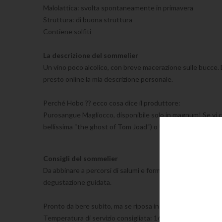
Malolattica: svolta spontaneamente in primavera
Struttura: di buona struttura
Contiene solfiti
La descrizione del sommelier
Un vino poco alcolico, con breve macerazione sulle bucce. Da 
presto online la mia descrizione personale.
Perché Hobo ?? ecco cosa dice il produttore:
Purosangue Magliocco, disponibile solo in magnum! Se vi c
bellissima “the ghost of Tom Joad“) o Uomini e Topi sempr
Consigli del sommelier
Da abbinare a percorsi di salumi e formaggi, primi e risotti
degustazione guidata.
Pronto da bere subito, ma se riposa in bottiglia saprà sorpr
Temperatura di servizio consigliata: 16/18 gradi