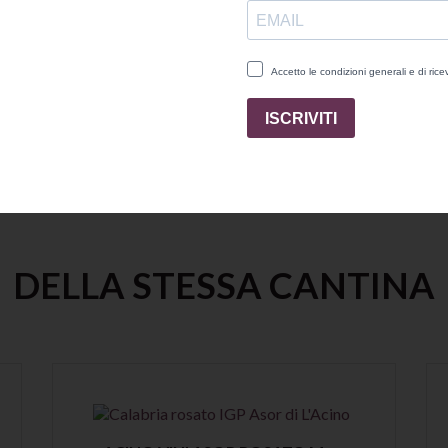
nda nel mio blog.
DELLA STESSA CANTINA
Anteprima