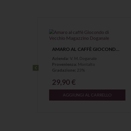
Anteprima
AMARO SATO NASHI SENZA ZUCCHERO DI SATOYAMA DISTILLERY
AMARO AL CAFFÈ GIOCONDO DI VECCHIO MAGAZZINO DOGANALE
Azienda
: V. M. Doganale
Provenienza
: Montalto
Gradazione:
23%
29,90 €
LO
AGGIUNGI AL CARRELLO