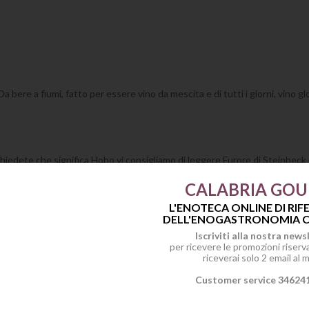
bere a fiumi, fatto per essere vino da mescita e di tutti i giorni, vino gl
hiedete che significa Hobo vi consigliamo di leggere Furore di Steinbeck
e di Steinbeck, semplicemente un inno alla libertà
CALABRIA GO
L'ENOTECA ONLINE DI RI
DELL'ENOGASTRONOMIA C
Iscriviti alla nostra news
 con salse rosse a base di carne o verdure, secondi di carne come arrosti e 
per ricevere le promozioni riservat
riceverai solo 2 email al 
Customer service 34624
enderti ancora di piu.