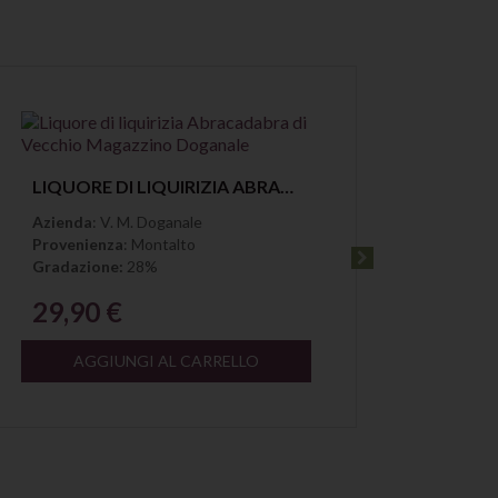
Anteprima
LIQUORE DI LIQUIRIZIA ABRACADABRA DI VECCHIO MAGAZZINO DOGANALE
Azienda
: V. M. Doganale
Azien
Provenienza
: Montalto
Proven
Gradazione:
28%
Gradaz
29,90 €
29,
AGGIUNGI AL CARRELLO
A