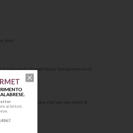
ou, glou!
 ( al quale rende omaggio Bruce Springsteen con la
URMET
FERIMENTO
ALABRESE.
letter
grigliate. Eccellente vino start per una serata di
e ai lettori,
mese.
14867.