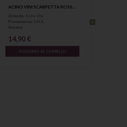
Anteprima
ACINO VINI SCARPETTA ROSSO UVE CALABRESE CALABRIA IGP
Azienda
: Acino Vini
Azien
Provenienza
: S.M.A.
Proven
Annata:
Annata
14,90 €
14,
AGGIUNGI AL CARRELLO
A