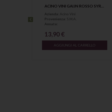
Anteprima
ACINO VINI SPUNTIK 2 ROSSO MAGLIOCCO MAGNUM VT
ACINO VINI GAIJN ROSSO SYRAH CALABRIA IGP
Azienda
: Acino Vini
Provenienza
: S.M.A.
Annata:
13,90 €
LO
AGGIUNGI AL CARRELLO