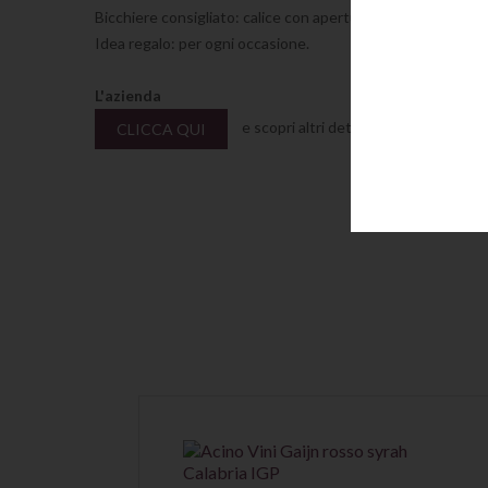
Bicchiere consigliato: calice con apertura media
Idea regalo: per ogni occasione.
L'azienda
e scopri altri dettagli su questa azie
CLICCA QUI