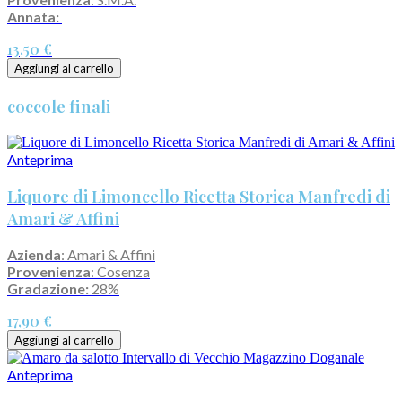
Annata:
13,50 €
Aggiungi al carrello
coccole finali
Anteprima
Liquore di Limoncello Ricetta Storica Manfredi di
Amari & Affini
Azienda
: Amari & Affini
Provenienza
: Cosenza
Gradazione:
28%
17,90 €
Aggiungi al carrello
Anteprima