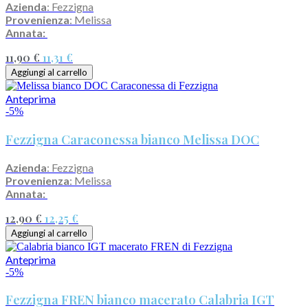
Azienda
: Fezzigna
Provenienza
: Melissa
Annata:
11,90 €
11,31 €
Aggiungi al carrello
Anteprima
-5%
Fezzigna Caraconessa bianco Melissa DOC
Azienda
: Fezzigna
Provenienza
: Melissa
Annata:
12,90 €
12,25 €
Aggiungi al carrello
Anteprima
-5%
Fezzigna FREN bianco macerato Calabria IGT