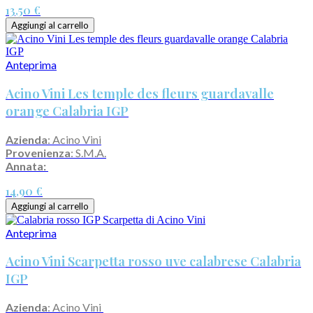
13,50 €
Aggiungi al carrello
Anteprima
Acino Vini Les temple des fleurs guardavalle
orange Calabria IGP
Azienda
: Acino Vini
Provenienza
: S.M.A.
Annata:
14,90 €
Aggiungi al carrello
Anteprima
Acino Vini Scarpetta rosso uve calabrese Calabria
IGP
Azienda
: Acino Vini