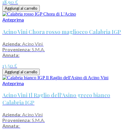
18,90 €
Aggiungi al carrello
Anteprima
Acino Vini Chora rosso magliocco Calabria IGP
Azienda
: Acino Vini
Provenienza
: S.M.A.
Annata:
13,50 €
Aggiungi al carrello
Anteprima
Acino Vini Il Raglio dell'Asino greco bianco
Calabria IGP
Azienda
: Acino Vini
Provenienza
: S.M.A.
Annata: