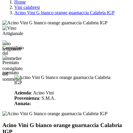
Home
Vini calabresi
Acino Vini G bianco orange guarnaccia Calabria IGP
vino
artigianale
consigliato
premiato
dal
sommelier
Azienda
: Acino Vini
Provenienza
: S.M.A.
Annata:
Acino Vini G bianco orange guarnaccia Calabria
IGP