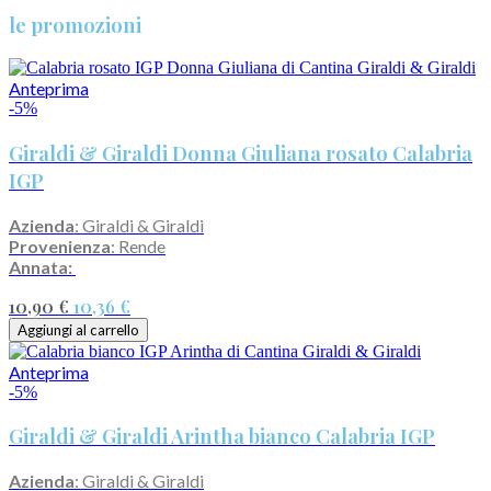
le promozioni
Anteprima
-5%
Giraldi & Giraldi Donna Giuliana rosato Calabria
IGP
Azienda
: Giraldi & Giraldi
Provenienza
: Rende
Annata:
10,90 €
10,36 €
Aggiungi al carrello
Anteprima
-5%
Giraldi & Giraldi Arintha bianco Calabria IGP
Azienda
: Giraldi & Giraldi