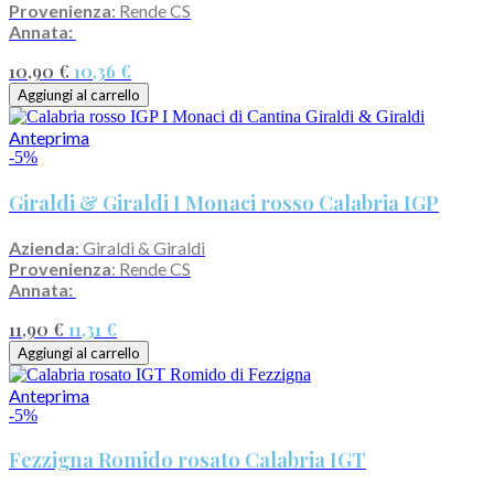
Provenienza
: Rende CS
Annata:
10,90 €
10,36 €
Aggiungi al carrello
Anteprima
-5%
Giraldi & Giraldi I Monaci rosso Calabria IGP
Azienda
: Giraldi & Giraldi
Provenienza
: Rende CS
Annata:
11,90 €
11,31 €
Aggiungi al carrello
Anteprima
-5%
Fezzigna Romido rosato Calabria IGT