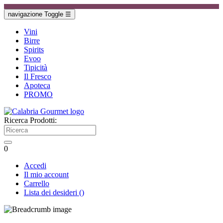
navigazione Toggle
☰
Vini
Birre
Spirits
Evoo
Tipicità
Il Fresco
Apoteca
PROMO
Ricerca Prodotti:
0
Accedi
Il mio account
Carrello
Lista dei desideri
(
)