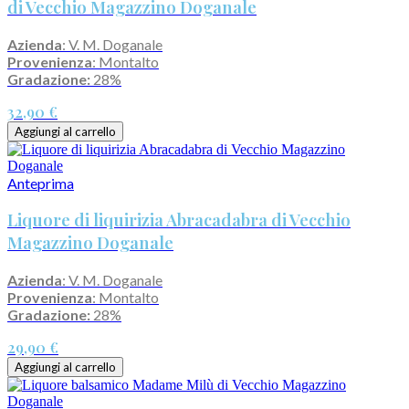
di Vecchio Magazzino Doganale
Azienda
: V. M. Doganale
Provenienza
: Montalto
Gradazione:
28%
32,90 €
Aggiungi al carrello
Anteprima
Liquore di liquirizia Abracadabra di Vecchio
Magazzino Doganale
Azienda
: V. M. Doganale
Provenienza
: Montalto
Gradazione:
28%
29,90 €
Aggiungi al carrello