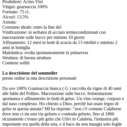
Produttore: Acino Vini
Vitigni: guarnaccia 100%
Formato: 75 cl.
Alcool: 13,5%
Annata:
Consumo ideale: entro la fine del
Vinificazione: in serbatoi di acciaio termocondizionati con
macerazione sulle bucce per minimo 10 giorni
Affinamento: 12 mesi in botti di acacia da 13 ettolitri e minimo 2
anni in bottiglia
Malolattica: svolta spontaneamente in primavera
Struttura: di buona struttura
Contiene solfiti
La descrizione del sommelier
presto online la mia descrizione personale
Da uve 100% Guarnaccia bianca ( G ) raccolta da vigne di 40 anni
alle falde del Pollino. Macerazione sulle bucce, fermentazione
spontanea e affinamento in botti di gelso. Un vino orange, corposo e
dal naso complesso. Ho chiesto a Dino, perchè hai usato legno di
gelso in questa annata? MI ha risposto: "non c'è comune Calabrese
dove non ci sia una via gelseto o contrada gelseto, fino al 1860
sicuramente c'erano più gelsi che Ulivi in Calabria, l'industria più
importante era quella della seta, e il baco da seta mangia solo foglie