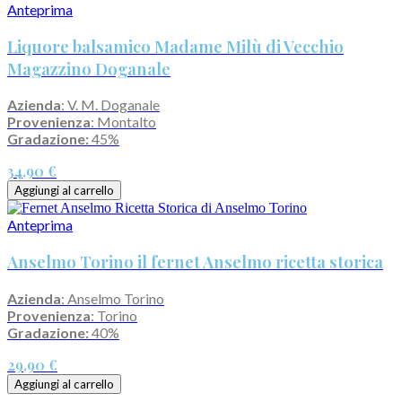
Anteprima
Liquore balsamico Madame Milù di Vecchio
Magazzino Doganale
Azienda
: V. M. Doganale
Provenienza
: Montalto
Gradazione:
45%
34,90 €
Aggiungi al carrello
Anteprima
Anselmo Torino il fernet Anselmo ricetta storica
Azienda
: Anselmo Torino
Provenienza
: Torino
Gradazione:
40%
29,90 €
Aggiungi al carrello