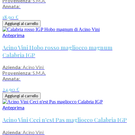
Provenienza
: S.M.A.
Annata:
18,90 €
Aggiungi al carrello
Anteprima
Acino Vini Hobo rosso magliocco magnum
Calabria IGP
Azienda
: Acino Vini
Provenienza
: S.M.A.
Annata:
24,90 €
Aggiungi al carrello
Anteprima
Acino Vini Ceci n'est Pas magliocco Calabria IGP
Azienda
: Acino Vini