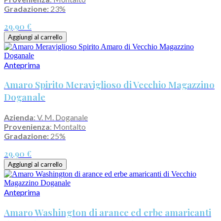
Gradazione:
23%
29,90 €
Aggiungi al carrello
Anteprima
Amaro Spirito Meraviglioso di Vecchio Magazzino
Doganale
Azienda
: V. M. Doganale
Provenienza
: Montalto
Gradazione:
25%
29,90 €
Aggiungi al carrello
Anteprima
Amaro Washington di arance ed erbe amaricanti