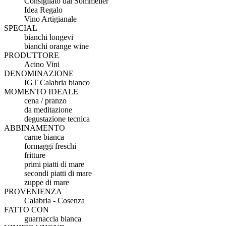
Consigliato dal Sommelier
Idea Regalo
Vino Artigianale
SPECIAL
bianchi longevi
bianchi orange wine
PRODUTTORE
Acino Vini
DENOMINAZIONE
IGT Calabria bianco
MOMENTO IDEALE
cena / pranzo
da meditazione
degustazione tecnica
ABBINAMENTO
carne bianca
formaggi freschi
fritture
primi piatti di mare
secondi piatti di mare
zuppe di mare
PROVENIENZA
Calabria - Cosenza
FATTO CON
guarnaccia bianca