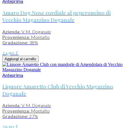
Anteprima
Amaro Dog Nose cordiale al peperoncino di
Vecchio Magazzino Doganale
Azienda
: V. M. Doganale
Provenienza
: Montalto
Gradazione:
38%
24,90 €
Aggiungi al carrello
Anteprima
Liquore Amaretto Club di Vecchio Magazzino
Doganale
Azienda
: V. M. Doganale
Provenienza
: Montalto
Gradazione:
27%
29,90 €