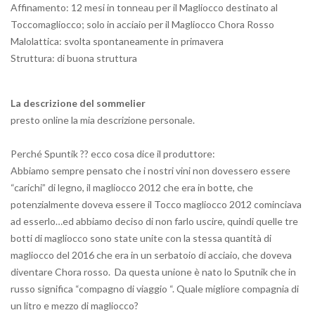
Affinamento: 12 mesi in tonneau per il Magliocco destinato al
Toccomagliocco; solo in acciaio per il Magliocco Chora Rosso
Malolattica: svolta spontaneamente in primavera
Struttura: di buona struttura
La descrizione del sommelier
presto online la mia descrizione personale.
Perché Spuntik ?? ecco cosa dice il produttore:
Abbiamo sempre pensato che i nostri vini non dovessero essere
“carichi” di legno, il magliocco 2012 che era in botte, che
potenzialmente doveva essere il Tocco magliocco 2012 cominciava
ad esserlo…ed abbiamo deciso di non farlo uscire, quindi quelle tre
botti di magliocco sono state unite con la stessa quantità di
magliocco del 2016 che era in un serbatoio di acciaio, che doveva
diventare Chora rosso. Da questa unione è nato lo Sputnik che in
russo significa “compagno di viaggio “. Quale migliore compagnia di
un litro e mezzo di magliocco?