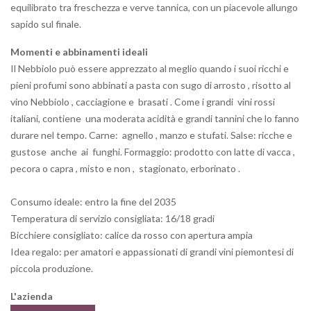
equilibrato tra freschezza e verve tannica, con un piacevole allungo
sapido sul finale.
Momenti e abbinamenti ideali
Il Nebbiolo può essere apprezzato al meglio quando i suoi ricchi e
pieni profumi sono abbinati a pasta con sugo di arrosto , risotto al
vino Nebbiolo , cacciagione e brasati . Come i grandi vini rossi
italiani, contiene una moderata acidità e grandi tannini che lo fanno
durare nel tempo. Carne: agnello , manzo e stufati. Salse: ricche e
gustose anche ai funghi. Formaggio: prodotto con latte di vacca ,
pecora o capra , misto e non , stagionato, erborinato .
Consumo ideale: entro la fine del 2035
Temperatura di servizio consigliata: 16/18 gradi
Bicchiere consigliato: calice da rosso con apertura ampia
Idea regalo: per amatori e appassionati di grandi vini piemontesi di
piccola produzione.
L'azienda