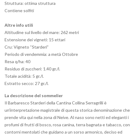
Struttura: ottima struttura
Contiene solfiti
Altre info utili
Altitudine sul livello del mare: 262 metri
Estensione dei vigneti: 15 ettari
Cru: Vigneto “Starderi”
Periodo di vendemmia: a metà Ottobre
Resa q/ha: 40
Residuo di zuccheri: 1.40 gr./l.
Totale acidità: 5 gr./l.
Estratto secco: 27 gr./l.
La descrizione del sommelier
Il Barbaresco Starderi della Cantina Collina Serragrilli è
un'interpretazione magistrale di questa storica denominazione che
prende vita qui nella zona di Neive. Al naso sono netti ed eleganti i
profumi di frutti di bosco, rosa canina, terra bagnata e tabacco, con
contorni mentolati che guidano a un sorso armonico, deciso ed